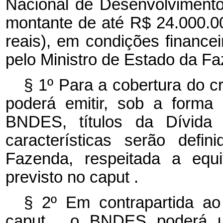
Nacional de Desenvolviment
montante de até R$ 24.000.00
reais), em condições financei
pelo Ministro de Estado da F
§ 1º Para a cobertura do c
poderá emitir, sob a forma
BNDES, títulos da Dívida P
características serão defi
Fazenda, respeitada a equ
previsto no
caput
.
§ 2º Em contrapartida ao
caput
, o BNDES poderá util