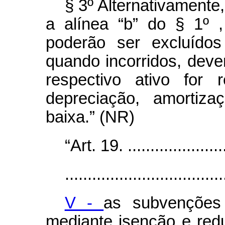
§ 3º Alternativamente
a alínea “b” do § 1º 
poderão ser excluídos
quando incorridos, dev
respectivo ativo for r
depreciação, amortiza
baixa.” (NR)
“Art. 19. .......................
...................................
V -
as subvenções 
mediante isenção e red