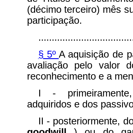
(décimo terceiro) mês s
participação.
...................................
§ 5º
A aquisição de pa
avaliação pelo valor d
reconhecimento e a men
I - primeiramente,
adquiridos e dos passivo
II - posteriormente, do
goodwill
) ou do ga