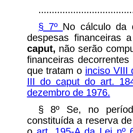
...................................
§ 7º
No cálculo da d
despesas financeiras a
caput,
não serão compu
financeiras decorrentes
que tratam o
inciso VIII
III do caput do art. 1
dezembro de 1976.
§ 8º Se, no períod
constituída a reserva de 
o
art. 195-A da Lei nº