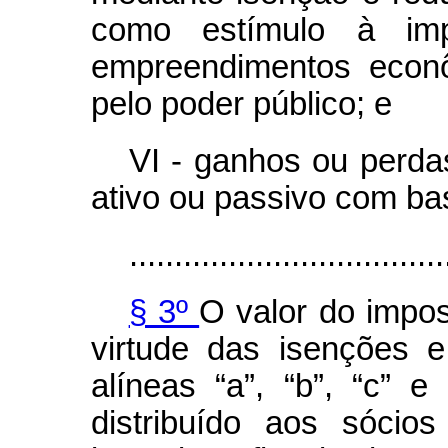
como estímulo à im
empreendimentos econô
pelo poder público; e
VI - ganhos ou perda
ativo ou passivo com bas
...................................
§ 3º
O valor do impo
virtude das isenções 
alíneas “a”, “b”, “c” 
distribuído aos sócio