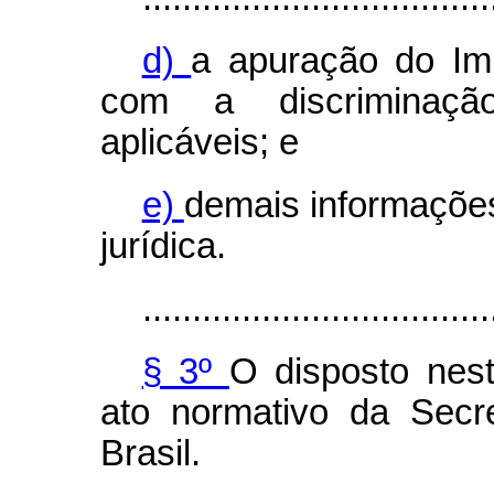
d)
a apuração do Im
com a discriminaç
aplicáveis; e
e)
demais informaçõe
jurídica.
...................................
§ 3º
O disposto nest
ato normativo da Secr
Brasil.