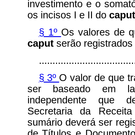
investimento e o somató
os incisos I e II do
caput
§ 1º
Os valores de qu
caput
serão registrados
...................................
§ 3º
O valor de que tr
ser baseado em lau
independente que d
Secretaria da Receita
sumário deverá ser regi
de Títulos e Documentos