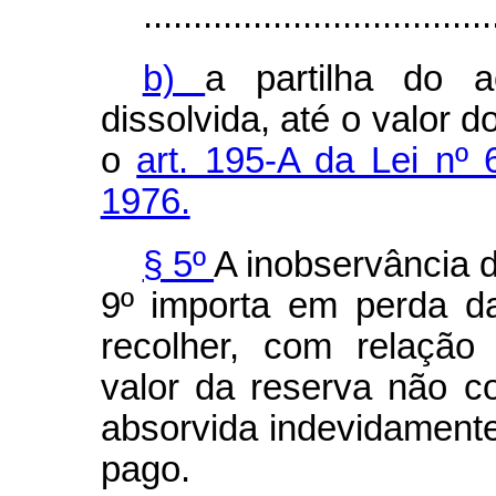
...................................
b)
a partilha do a
dissolvida, até o valor d
o
art. 195-A da Lei nº
1976.
§ 5º
A inobservância d
9º importa em perda d
recolher, com relação 
valor da reserva não c
absorvida indevidamente
pago.