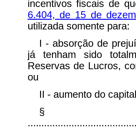
incentivos fiscais de q
6.404, de 15 de deze
utilizada somente para:
I - absorção de prej
já tenham sido total
Reservas de Lucros, c
ou
II - aumento do capital
§
.......................................