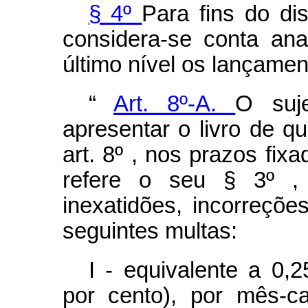
§ 4º
Para fins do di
considera-se conta ana
último nível os lançamen
“
Art. 8º-A.
O suj
apresentar o livro de qu
art. 8º , nos prazos fix
refere o seu § 3º ,
inexatidões, incorreçõe
seguintes multas:
I - equivalente a 0,
por cento), por mês-ca