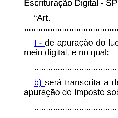
Escrituração Digital - S
“Ar
.......................................
I -
de apuração do luc
meio digital, e no qual:
...................................
b)
será transcrita a 
apuração do Imposto so
...................................