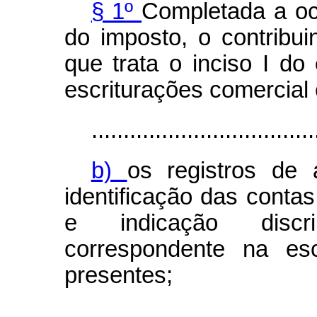
§ 1º
Completada a oc
do imposto, o contribui
que trata o inciso I do
escriturações comercial e
...................................
b)
os registros de 
identificação das contas
e indicação discr
correspondente na esc
presentes;
...................................