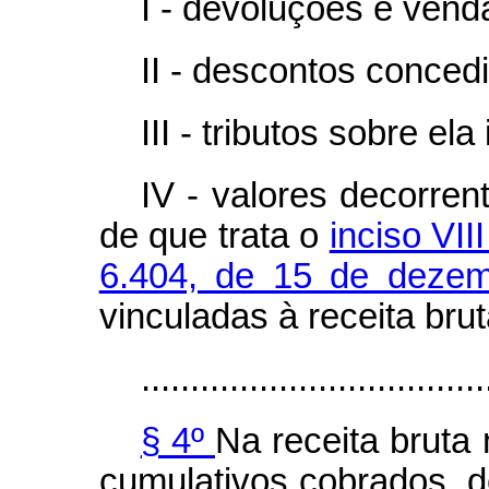
I - devoluções e vend
II - descontos conced
III - tributos sobre ela
IV - valores decorren
de que trata o
inciso VII
6.404, de 15 de deze
vinculadas à receita brut
...................................
§ 4º
Na receita bruta 
cumulativos cobrados, 