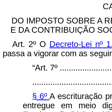
CA
DO IMPOSTO SOBRE A R
E DA CONTRIBUIÇÃO SO
Art. 2º O
Decreto-Lei nº 
passa a vigorar com as segui
“Art. 7º .........................
...................................
§ 6º
A escrituração p
entregue em meio dig