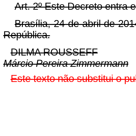
Art. 2º Este Decreto entra 
Brasília, 24 de abril de 2
República.
DILMA ROUSSEFF
Márcio Pereira Zimmermann
Este
texto não substitui o 