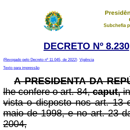
Presidên
Subchefia p
DECRETO Nº 8.230
(Revogado pelo Decreto nº 11.045, de 2022)
Vigência
Texto para impressão
A PRESIDENTA DA REP
lhe confere o art. 84,
caput,
i
vista o disposto nos art. 13 
maio de 1998, e no art. 23 d
2004,