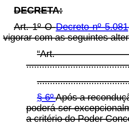
DECRETA:
Art. 1º O
Decreto nº 5.08
vigorar com as seguintes alte
“Ar
.......................................
...................................
§ 6º
Após a reconduçã
poderá ser excepcionalm
a critério do Poder Conc