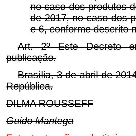
no caso dos produtos d
de 2017, no caso dos p
e 6, conforme descrito 
Art. 2º Este Decreto 
publicação.
Brasília, 3 de abril de 20
República.
DILMA ROUSSEFF
Guido Mantega