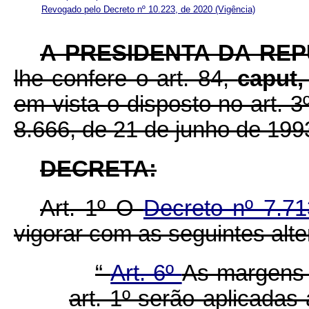
Revogado pelo Decreto nº 10.223, de 2020
(Vigência)
A PRESIDENTA DA REP
lhe confere o art. 84,
caput
em vista o disposto no art. 3º
8.666, de 21 de junho de 199
DECRETA:
Art. 1º O
Decreto nº 7.71
vigorar com as seguintes alt
“
Art. 6º
As margens 
art. 1º serão aplicada