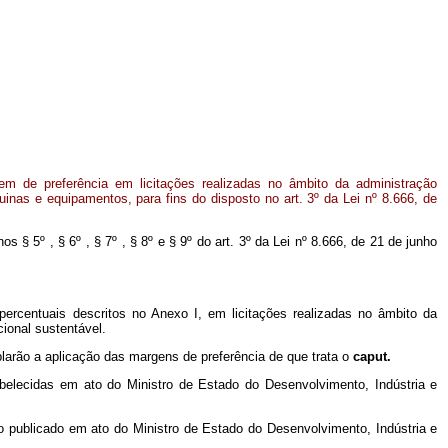
m de preferência em licitações realizadas no âmbito da administração
uinas e equipamentos, para fins do disposto no art. 3º da Lei nº 8.666, de
os § 5º , § 6º , § 7º , § 8º e § 9º do art. 3º da Lei nº 8.666, de 21 de junho
ercentuais descritos no Anexo I, em licitações realizadas no âmbito da
ional sustentável.
plarão a aplicação das margens de preferência de que trata o
caput.
belecidas em ato do Ministro de Estado do Desenvolvimento, Indústria e
o publicado em ato do Ministro de Estado do Desenvolvimento, Indústria e