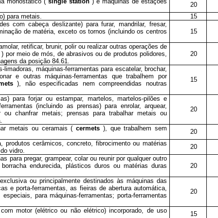
ma monostático (
single station
) e máquinas de estações
20
o) para metais.
15
des com cabeça deslizante) para furar, mandrilar, fresar,
iminação de matéria, exceto os tornos (incluindo os centros
15
olar, retificar, brunir, polir ou realizar outras operações de
s
) por meio de mós, de abrasivos ou de produtos polidores,
20
nagens da posição 84.61.
s-limadoras, máquinas-ferramentas para escatelar, brochar,
ionar e outras máquinas-ferramentas que trabalhem por
15
rmets
), não especificadas nem compreendidas noutras
as) para forjar ou estampar, martelos, martelos-pilões e
ferramentas (incluindo as prensas) para enrolar, arquear,
20
onar ou chanfrar metais; prensas para trabalhar metais ou
.
lhar metais ou ceramais (
cermets
), que trabalhem sem
20
a, produtos cerâmicos, concreto, fibrocimento ou matérias
20
do vidro.
s para pregar, grampear, colar ou reunir por qualquer outro
 borracha endurecida, plásticos duros ou matérias duras
20
exclusiva ou principalmente destinados às máquinas das
as e porta-ferramentas, as fieiras de abertura automática,
20
os especiais, para máquinas-ferramentas; porta-ferramentas
com motor (elétrico ou não elétrico) incorporado, de uso
15