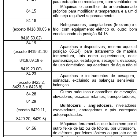
para extração ou reciclagem, com ventilador in
Máquinas e aparelhos de ar-condicionado
84.15
próprios para modificar a temperatura e a um
não seja regulável separadamente.
84.18
Refrigeradores, congeladores (freezers) e
frio, com equipamento elétrico ou outro; bo
(exceto 8418.80.05 e
condicionado da posição 84.15.
8418.50.02)
84.19
Aparelhos e dispositivos, mesmo aquecido
posição 85.14), para tratamento de matér
(exceto 8419.81.10,
temperatura, tais como aquecimento, cozimen
8419.89.19 e
pasteurização, estufagem, secagem, evaporaçã
de uso doméstico; aquecedores de água não el
8419.20.00)
84.23
Aparelhos e instrumentos de pesagem, i
usinadas, excluindo as balanças sensíveis
(exceto 8423.2,
balanças.
8423.3 e 8423.8)
Outras máquinas e aparelhos de elevação,
84.28
elevadores, escadas rolantes, transportadores, 
84.29
Bulldozers
,
angledozers,
niveladore
escavadores, carregadoras e pás carregado
(exceto 8429.11,
autopropulsados.
8429.20, 8429.5)
Máquinas-ferramentas que trabalhem por el
84.56
outro feixe de luz ou de fótons, por ultrassom,
de elétrons, por feixes iônicos ou por jato de 