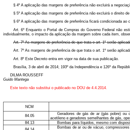
§ 4º A aplicação das margens de preferência não excluirá a negociaç
§ 5º A aplicação das margens de preferência não excluirá o direito 
§ 6º A aplicação das margens de preferência ficará condicionada ao
Art. 6º Enquanto o Portal de Compras do Governo Federal não estiv
individualmente, o impacto da aplicação da margem sobre cada item, obser
Art. 7º
As margens de preferência de que trata o art. 1º
serão aplicad
Art. 7º As margens de preferência de que trata o art. 1º serão aplic
Art. 8º Este Decreto entra em vigor na data de sua publicação.
Brasília, 3 de abril de 2014; 193º da Independência e 126º da Repúbli
DILMA ROUSSEFF
Guido Mantega
Este
texto não substitui o publicado no DOU de 4.4.2014.
NCM
Geradores de gás de ar (gás pobre) ou 
84.05
acetileno e geradores semelhantes de gás, op
84.13
Bombas para líquidos, mesmo com dispositi
Bombas de ar ou de vácuo, compressores d
84.14