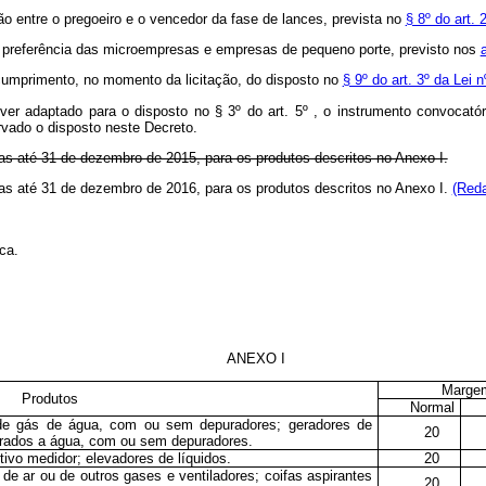
ão entre o pregoeiro e o vencedor da fase de lances, prevista no
§ 8º do art.
de preferência das microempresas e empresas de pequeno porte, previsto nos
 cumprimento, no momento da licitação, do disposto no
§ 9º do art. 3º da Lei 
er adaptado para o disposto no § 3º do art. 5º , o instrumento convocatór
vado o disposto neste Decreto.
as até 31 de dezembro de 2015, para os produtos descritos no Anexo I.
adas até 31 de dezembro de 2016, para os produtos descritos no Anexo I.
(Reda
ca.
ANEXO I
Marge
Produtos
Normal
de gás de água, com ou sem depuradores; geradores de
20
erados a água, com ou sem depuradores.
vo medidor; elevadores de líquidos.
20
e ar ou de outros gases e ventiladores; coifas aspirantes
20