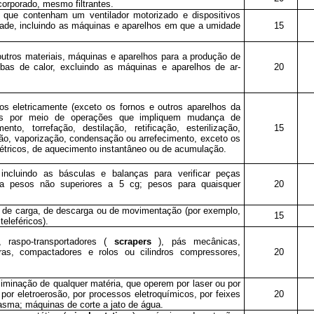
corporado, mesmo filtrantes.
 que contenham um ventilador motorizado e dispositivos
idade, incluindo as máquinas e aparelhos em que a umidade
15
 outros materiais, máquinas e aparelhos para a produção de
mbas de calor, excluindo as máquinas e aparelhos de ar-
20
s eletricamente (exceto os fornos e outros aparelhos da
ias por meio de operações que impliquem mudança de
to, torrefação, destilação, retificação, esterilização,
15
o, vaporização, condensação ou arrefecimento, exceto os
étricos, de aquecimento instantâneo ou de acumulação.
ncluindo as básculas e balanças para verificar peças
 a pesos não superiores a 5 cg; pesos para quaisquer
20
 de carga, de descarga ou de movimentação (por exemplo,
15
teleféricos).
s, raspo-transportadores (
scrapers
), pás mecânicas,
ras, compactadores e rolos ou cilindros compressores,
20
iminação de qualquer matéria, que operem por laser ou por
 por eletroerosão, por processos eletroquímicos, por feixes
20
plasma; máquinas de corte a jato de água.