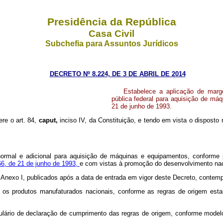
Presidência da República
Casa Civil
Subchefia para Assuntos Jurídicos
DECRETO Nº 8.224, DE 3 DE ABRIL DE 2014
Estabelece a aplicação de marge
pública federal para aquisição de máq
21 de junho de 1993.
ere o art. 84,
caput,
inciso IV, da Constituição, e tendo em vista o disposto n
normal e adicional para aquisição de máquinas e equipamentos, conforme p
666, de 21 de junho de 1993,
e com vistas à promoção do desenvolvimento nac
o Anexo I, publicados após a data de entrada em vigor deste Decreto, contem
 os produtos manufaturados nacionais, conforme as regras de origem esta
rmulário de declaração de cumprimento das regras de origem, conforme model