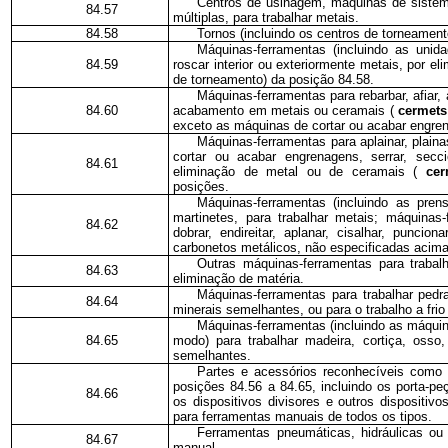
Centros de usinagem, máquinas de siste
84.57
múltiplas, para trabalhar metais.
84.58
Tornos (incluindo os centros de torneament
Máquinas-ferramentas (incluindo as unida
84.59
roscar interior ou exteriormente metais, por el
de torneamento) da posição 84.58.
Máquinas-ferramentas para rebarbar, afiar, am
84.60
acabamento em metais ou ceramais (
cermet
exceto as máquinas de cortar ou acabar engre
Máquinas-ferramentas para aplainar, plaina
cortar ou acabar engrenagens, serrar, secc
84.61
eliminação de metal ou de ceramais (
ce
posições.
Máquinas-ferramentas (incluindo as prens
martinetes, para trabalhar metais; máquinas-
84.62
dobrar, endireitar, aplanar, cisalhar, punci
carbonetos metálicos, não especificadas acima
Outras máquinas-ferramentas para traba
84.63
eliminação de matéria.
Máquinas-ferramentas para trabalhar pedr
84.64
minerais semelhantes, ou para o trabalho a frio 
Máquinas-ferramentas (incluindo as máquina
84.65
modo) para trabalhar madeira, cortiça, osso,
semelhantes.
Partes e acessórios reconhecíveis como 
posições 84.56 a 84.65, incluindo os porta-peç
84.66
os dispositivos divisores e outros dispositiv
para ferramentas manuais de todos os tipos.
Ferramentas pneumáticas, hidráulicas ou 
84.67
manual.