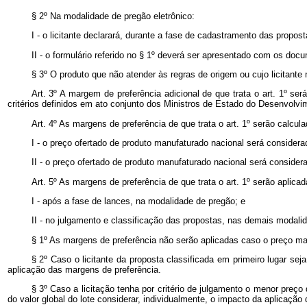
§ 2º Na modalidade de pregão eletrônico:
I - o licitante declarará, durante a fase de cadastramento das propos
II - o formulário referido no § 1º deverá ser apresentado com os docu
§ 3º O produto que não atender às regras de origem ou cujo licitante
Art. 3º A margem de preferência adicional de que trata o art. 1º s
critérios definidos em ato conjunto dos Ministros de Estado do Desenvolvim
Art. 4º As margens de preferência de que trata o art. 1º serão calcu
I - o preço ofertado de produto manufaturado nacional será considera
II - o preço ofertado de produto manufaturado nacional será conside
Art. 5º As margens de preferência de que trata o art. 1º serão aplica
I - após a fase de lances, na modalidade de pregão; e
II - no julgamento e classificação das propostas, nas demais modalid
§ 1º As margens de preferência não serão aplicadas caso o preço mai
§ 2º Caso o licitante da proposta classificada em primeiro lugar seja
aplicação das margens de preferência.
§ 3º Caso a licitação tenha por critério de julgamento o menor preç
do valor global do lote considerar, individualmente, o impacto da aplicaçã