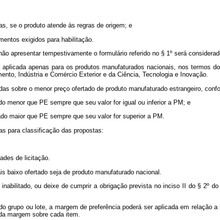
tas, se o produto atende às regras de origem; e
mentos exigidos para habilitação.
 não apresentar tempestivamente o formulário referido no § 1º será considera
erá aplicada apenas para os produtos manufaturados nacionais, nos termos do
ento, Indústria e Comércio Exterior e da Ciência, Tecnologia e Inovação.
ladas sobre o menor preço ofertado de produto manufaturado estrangeiro, conf
do menor que PE sempre que seu valor for igual ou inferior a PM; e
rado maior que PE sempre que seu valor for superior a PM.
das para classificação das propostas:
ades de licitação.
s baixo ofertado seja de produto manufaturado nacional.
 inabilitado, ou deixe de cumprir a obrigação prevista no inciso II do § 2º do
o do grupo ou lote, a margem de preferência poderá ser aplicada em relação 
o da margem sobre cada item.