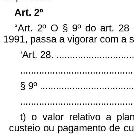
Art. 2º
“Art. 2º O § 9º do art. 28
1991, passa a vigorar com a s
‘Art. 28. ..............................
..........................................
§ 9º ....................................
..........................................
t) o valor relativo a pl
custeio ou pagamento de cu