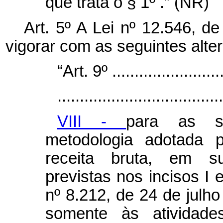
que trata o § 1º .” (NR)
Art. 5º A Lei nº 12.546, 
vigorar com as seguintes alte
“Art. 9º ..........................
.....................................
VIII -
para as so
metodologia adotada p
receita bruta, em sub
previstas nos incisos I e
nº 8.212, de 24 de julho 
somente às atividade