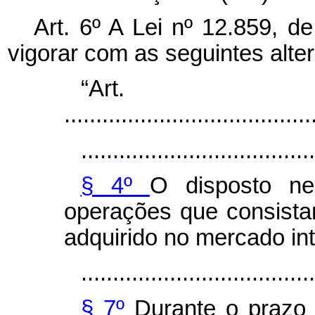
Art. 6º A Lei nº 12.859, 
vigorar com as seguintes alte
“Ar
.......................................
.....................................
§ 4º
O disposto ne
operações que consist
adquirido no mercado int
.....................................
§ 7º
Durante o prazo 