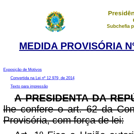
Presidên
Subchefia p
MEDIDA PROVISÓRIA Nº
Exposição de Motivos
Convertida na Lei nº 12.979, de 2014
Texto para impressão
A PRESIDENTA DA REP
lhe confere o art. 62 da Con
Provisória, com força de lei: