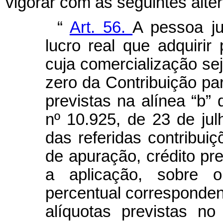
vigorar com as seguintes alte
“
Art. 56.
A pessoa ju
lucro real que adquirir 
cuja comercialização se
zero da Contribuição 
previstas na alínea “b” 
nº 10.925, de 23 de ju
das referidas contribui
de apuração, crédito p
a aplicação, sobre o
percentual corresponden
alíquotas previstas n