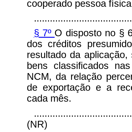
cooperado pessoa física
.....................................
§ 7º
O disposto no § 6
dos créditos presumid
resultado da aplicação,
bens classificados na
NCM, da relação percent
de exportação e a rece
cada mês.
....................................
(NR)