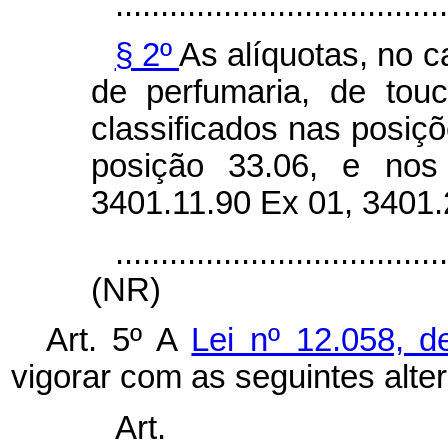
.....................................
§ 2º
As alíquotas, no 
de perfumaria, de tou
classificados nas posiç
posição 33.06, e nos 
3401.11.90 Ex 01, 3401.
....................................
(NR)
Art. 5º A
Lei nº 12.058, 
vigorar com as seguintes alte
Art