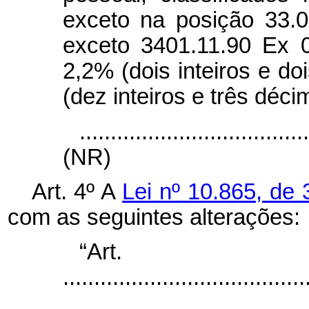
exceto na posição 33.0
exceto 3401.11.90 Ex 0
2,2% (dois inteiros e d
(dez inteiros e três déci
....................................
(NR)
Art. 4º A
Lei nº 10.865, de 
com as seguintes alterações:
“Ar
.......................................