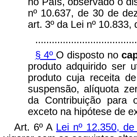
no País, observado o dis
nº 10.637, de 30 de de
art. 3º da Lei nº 10.833
.....................................
§ 4º
O disposto no
ca
produto adquirido ser ut
produto cuja receita d
suspensão, alíquota ze
da Contribuição para
exceto na hipótese de e
Art. 6º A
Lei nº 12.350, d