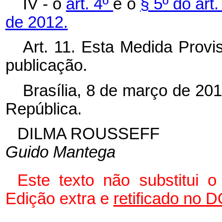
IV - o
art. 4º
e o
§ 5º do art
de 2012.
Art. 11. Esta Medida Provi
publicação.
Brasília, 8 de março de 20
República.
DILMA ROUSSEFF
Guido Mantega
Este texto não substitui
Edição extra e
retificado no 