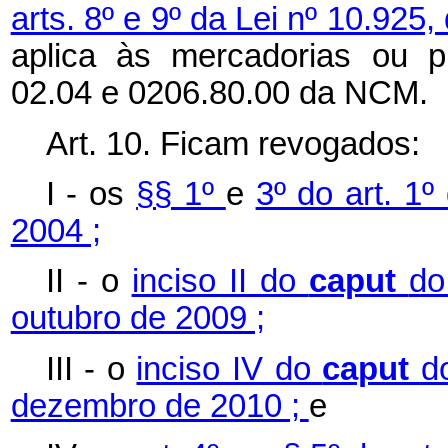
arts. 8º e 9º da Lei nº 10.925
aplica às mercadorias ou p
02.04 e 0206.80.00 da NCM.
Art. 10. Ficam revogados:
I - os
§§ 1º
e
3º do art. 1º
2004 ;
II - o
inciso II do
caput
do
outubro de 2009 ;
III - o
inciso IV do
caput
d
dezembro de 2010 ;
e