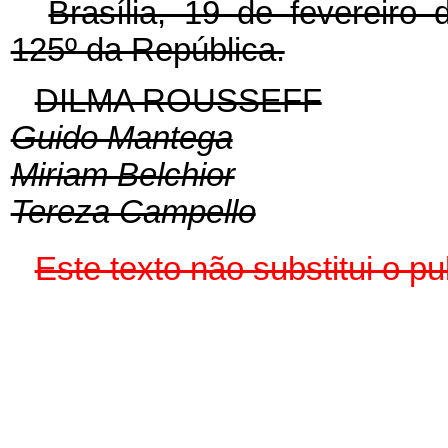
Brasília, 19 de fevereiro
125º da República.
DILMA ROUSSEFF
Guido Mantega
Miriam Belchior
Tereza Campello
Este texto não substitui o 