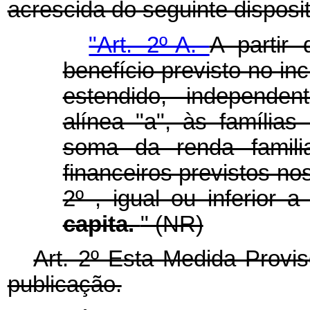
acrescida do seguinte disposit
"Art. 2º-A.
A partir
benefício previsto no in
estendido, independe
alínea "a", às famílias
soma da renda famili
financeiros previstos nos
2º , igual ou inferior 
capita.
" (NR)
Art. 2º Esta Medida Provis
publicação.