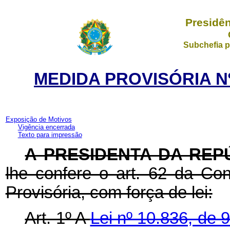
Presidên
Subchefia p
MEDIDA PROVISÓRIA Nº
Exposição de Motivos
Vigência encerrada
Texto para impressão
A PRESIDENTA DA REP
lhe confere o art. 62 da Con
Provisória, com força de lei:
Art. 1º A
Lei nº 10.836, de 