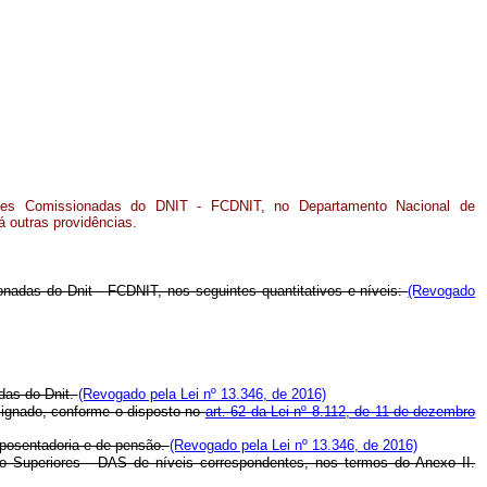
ões Comissionadas do DNIT - FCDNIT, no Departamento Nacional de
á outras providências.
nadas do Dnit - FCDNIT, nos seguintes quantitativos e níveis:
(Revogado
das do Dnit.
(Revogado pela Lei nº 13.346, de 2016)
esignado, conforme o disposto no
art. 62 da Lei nº 8.112, de 11 de dezembro
aposentadoria e de pensão.
(Revogado pela Lei nº 13.346, de 2016)
 Superiores - DAS de níveis correspondentes, nos termos do Anexo II.