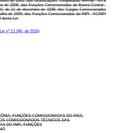
embro de 2001, das Gratificações Temporárias SIPAM - GTS
bro de 2006, das Funções Comissionadas do Banco Central -
º 969, de 21 de dezembro de 1938, dos Cargos Comissionados
ulho de 2009, das Funções Comissionadas do INPI - FCINPI
 desta Lei.
Lei nº 13.346, de 2016)
ÔNIA, FUNÇÕES COMISSIONADAS DO INSS,
GOS COMISSIONADOS TÉCNICOS DAS
S DO INPI, FUNÇÕES
NIT