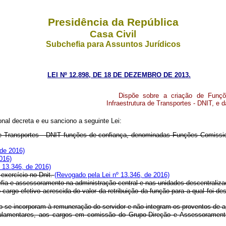
Presidência da República
Casa Civil
Subchefia para Assuntos Jurídicos
LEI Nº 12.898, DE 18 DE DEZEMBRO DE 2013.
Dispõe sobre a criação de Funç
Infraestrutura de Transportes - DNIT, e d
al decreta e eu sanciono a seguinte Lei:
 de Transportes - DNIT funções de confiança, denominadas Funções Comissio
 de 2016)
016)
 13.346, de 2016)
 exercício no Dnit.
(Revogado pela Lei nº 13.346, de 2016)
fia e assessoramento na administração central e nas unidades descentraliza
argo efetivo acrescida do valor da retribuição da função para a qual foi d
ão se incorporam à remuneração do servidor e não integram os proventos de 
gulamentares, aos cargos em comissão do Grupo-Direção e Assessoramento