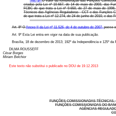
“Art. 3º
O valor da remuneração das Funções Comission
criadas pela Lei nº 10.667, de 14 de maio de 2003, das F
FCBC de que trata a Lei nº 9.650, de 27 de maio de 1998, 
Técnicos das Agências Reguladoras - CCT e das Funções C
de que trata a Lei nº 12.274, de 24 de junho de 2010, e das
.................................................................................
Art. 8º O
Anexo II da Lei nº 11.526, de 4 de outubro de 2007,
passa a
Art. 9º Esta Lei entra em vigor na data de sua publicação.
Brasília, 18 de dezembro de 2013; 192º da Independência e 125º da 
DILMA ROUSSEFF
César Borges
Miriam Belchior
Este texto não substitui o publicado no DOU de 19.12.2013
FUNÇÕES COMISSIONADAS TÉCNICAS, 
FUNÇÕES COMISSIONADAS DO BANC
AGÊNCIAS REGULADO
CO