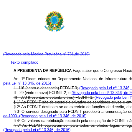
(Revogado pela Medida Provisória nº 731,de 2016)
Texto compilado
A PRESIDENTA DA REPÚBLICA
Faço saber que o Congresso Nacion
Art. 1º Ficam criadas no Departamento Nacional de Infraestrutura
pela Lei nº 13.346, de 2016)
I - 116 (cento e dezesseis) FCDNIT-3;
(Revogado pela Lei nº 13.346,
II - 29 (vinte e nove) FCDNIT-2; e
(Revogado pela Lei nº 13.346, de 2
III - 373 (trezentas e setenta e três) FCDNIT-1.
(Revogado pela Lei nº
§ 1º As FCDNIT são de exercício privativo de servidores ativos e em
§ 2º As FCDNIT destinam-se ao exercício de funções de direção, che
§ 3º O servidor designado para FCDNIT perceberá a remuneração do c
de 1990.
(Revogado pela Lei nº 13.346, de 2016)
§ 4º Os valores da retribuição recebida pela ocupação de FCDNIT n
§ 5º As FCDNIT equiparam-se, para todos os efeitos legais e re
(Revogado pela Lei nº 13.346, de 2016)