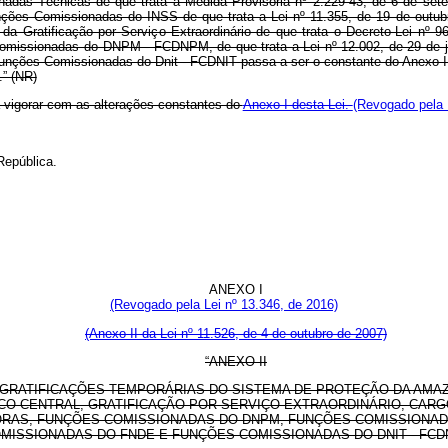
adas Técnicas de que trata a Medida Provisória nº 2.229-43, de 6 de set
unções Comissionadas do INSS de que trata a Lei nº 11.355, de 19 de outu
da Gratificação por Serviço Extraordinário de que trata o Decreto-Lei n
omissionadas do DNPM - FCDNPM, de que trata a Lei nº 12.002, de 29 de j
 Funções Comissionadas do Dnit - FCDNIT passa a ser o constante do Anexo II
...” (NR)
 vigorar com as alterações constantes do
Anexo I desta Lei.
(Revogado pela 
República.
ANEXO I
(Revogado pela Lei nº 13.346, de 2016)
(Anexo II da Lei nº 11.526, de 4 de outubro de 2007)
“ANEXO II
GRATIFICAÇÕES TEMPORÁRIAS DO SISTEMA DE PROTEÇÃO DA AMAZ
O CENTRAL, GRATIFICAÇÃO POR SERVIÇO EXTRAORDINÁRIO, CAR
RAS, FUNÇÕES COMISSIONADAS DO DNPM, FUNÇÕES COMISSIONADA
MISSIONADAS DO FNDE E FUNÇÕES COMISSIONADAS DO DNIT - FCD