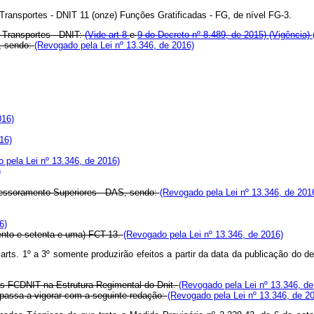
 Transportes - DNIT 11 (onze) Funções Gratificadas - FG, de nível FG-3.
e Transportes - DNIT:
(Vide art 8
e
9 do Decreto nº 8.489, de 2015)
(Vigência)
, sendo:
(Revogado pela Lei nº 13.346, de 2016)
016)
16)
 pela Lei nº 13.346, de 2016)
)
sessoramento Superiores - DAS, sendo:
(Revogado pela Lei nº 13.346, de 201
6)
cento e setenta e uma) FCT-13.
(Revogado pela Lei nº 13.346, de 2016)
arts. 1º a 3º somente produzirão efeitos a partir da data da publicação do 
 das FCDNIT na Estrutura Regimental do Dnit.
(Revogado pela Lei nº 13.346, de
passa a vigorar com a seguinte redação:
(Revogado pela Lei nº 13.346, de 2