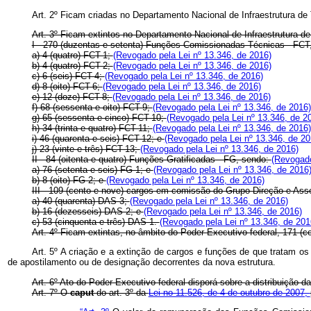
Art. 2º Ficam criadas no Departamento Nacional de Infraestrutura de
Art. 3º Ficam extintos no Departamento Nacional de Infraestrutura d
I - 270 (duzentas e setenta) Funções Comissionadas Técnicas - FCT
a) 4 (quatro) FCT-1;
(Revogado pela Lei nº 13.346, de 2016)
b) 4 (quatro) FCT-2;
(Revogado pela Lei nº 13.346, de 2016)
c) 6 (seis) FCT-4;
(Revogado pela Lei nº 13.346, de 2016)
d) 8 (oito) FCT-6;
(Revogado pela Lei nº 13.346, de 2016)
e) 12 (doze) FCT-8;
(Revogado pela Lei nº 13.346, de 2016)
f) 68 (sessenta e oito) FCT-9;
(Revogado pela Lei nº 13.346, de 2016)
g) 65 (sessenta e cinco) FCT-10;
(Revogado pela Lei nº 13.346, de 2
h) 34 (trinta e quatro) FCT-11;
(Revogado pela Lei nº 13.346, de 2016)
i) 46 (quarenta e seis) FCT-12; e
(Revogado pela Lei nº 13.346, de 20
j) 23 (vinte e três) FCT-13;
(Revogado pela Lei nº 13.346, de 2016)
II - 84 (oitenta e quatro) Funções Gratificadas - FG, sendo:
(Revogado
a) 76 (setenta e seis) FG-1; e
(Revogado pela Lei nº 13.346, de 2016
b) 8 (oito) FG-2; e
(Revogado pela Lei nº 13.346, de 2016)
III - 109 (cento e nove) cargos em comissão do Grupo-Direção e As
a) 40 (quarenta) DAS-3;
(Revogado pela Lei nº 13.346, de 2016)
b) 16 (dezesseis) DAS-2; e
(Revogado pela Lei nº 13.346, de 2016)
c) 53 (cinquenta e três) DAS-1.
(Revogado pela Lei nº 13.346, de 201
Art. 4º Ficam extintas, no âmbito do Poder Executivo federal, 171 (
Art. 5º A criação e a extinção de cargos e funções de que tratam os 
de apostilamento ou de designação decorrentes da nova estrutura.
Art. 6º Ato do Poder Executivo federal disporá sobre a distribuição
Art. 7º O
caput
do art. 3º da
Lei no 11.526, de 4 de outubro de 2007,