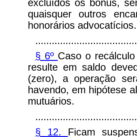
excluídos os bônus, s
quaisquer outros enca
honorários advocatícios.
.....................................
§ 6º
Caso o recálculo 
resulte em saldo deve
(zero), a operação ser
havendo, em hipótese a
mutuários.
.....................................
§ 12.
Ficam suspen