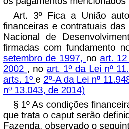
os pagamentos mencionados
Art. 3º Fica a União aut
financeiras e contratuais da
Nacional de Desenvolvime
firmadas com fundamento 
setembro de 1997,
no
art. 1
2002
, no
art. 1º da Lei nº 1
arts. 1º
e
2º-A da Lei nº 11.9
nº 13.043, de 2014)
§ 1º As condições financeir
que trata o
caput
serão defini
Fazenda, observado o seguint