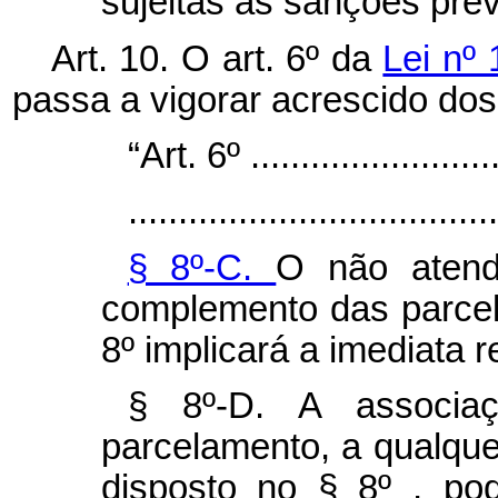
sujeitas às sanções prev
Art. 10. O art. 6º da
Lei nº
passa a vigorar acrescido dos
“Art. 6º ..........................
.....................................
§ 8º-C.
O não atend
complemento das parcel
8º implicará a imediata 
§ 8º-D. A associaç
parcelamento, a qualque
disposto no § 8º , pod