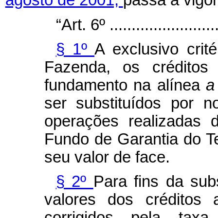
agosto de 2001,
passa a vigor
“Art. 6º ..........................
§ 1º
A exclusivo crit
Fazenda, os créditos
fundamento na alínea
ser substituídos por n
operações realizadas 
Fundo de Garantia do T
seu valor de face.
§ 2º
Para fins da subs
valores dos créditos 
corrigidos pela tax