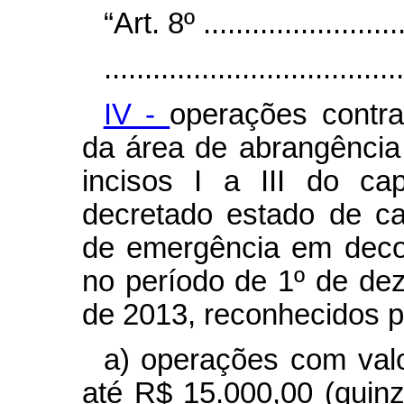
“Art. 8º ..........................
.....................................
IV -
operações contr
da área de abrangência
incisos I a III do
ca
decretado estado de ca
de emergência em deco
no período de 1º de de
de 2013, reconhecidos p
a) operações com valo
até R$ 15.000,00 (quin