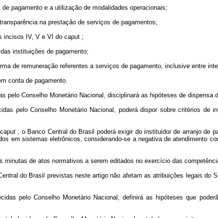
s de pagamento e a utilização de modalidades operacionais;
 transparência na prestação de serviços de pagamentos;
s incisos IV, V e VI do
caput
;
s das instituições de pagamento;
a forma de remuneração referentes a serviços de pagamento, inclusive entre i
s em conta de pagamento.
das pelo Conselho Monetário Nacional, disciplinará as hipóteses de dispensa 
ecidas pelo Conselho Monetário Nacional, poderá dispor sobre critérios de 
caput
, o Banco Central do Brasil poderá exigir do instituidor de arranjo d
os em sistemas eletrônicos, considerando-se a negativa de atendimento com
as minutas de atos normativos a serem editados no exercício das competência
tral do Brasil previstas neste artigo não afetam as atribuições legais do 
lecidas pelo Conselho Monetário Nacional, definirá as hipóteses que pode