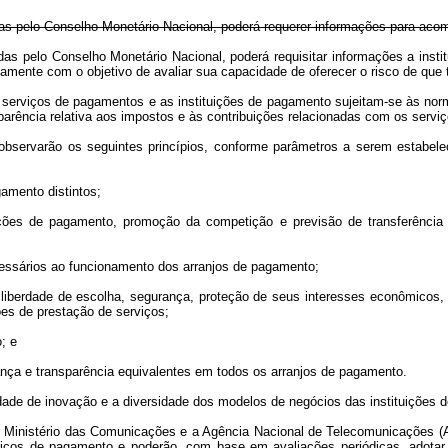
idas pelo Conselho Monetário Nacional, poderá requerer informações para aco
idas pelo Conselho Monetário Nacional, poderá requisitar informações a inst
amente com o objetivo de avaliar sua capacidade de oferecer o risco de que tr
e serviços de pagamentos e as instituições de pagamento sujeitam-se às no
rência relativa aos impostos e às contribuições relacionadas com os serviç
observarão os seguintes princípios, conforme parâmetros a serem estabelec
gamento distintos;
tuições de pagamento, promoção da competição e previsão de transferência
necessários ao funcionamento dos arranjos de pagamento;
 liberdade de escolha, segurança, proteção de seus interesses econômicos, 
es de prestação de serviços;
; e
rança e transparência equivalentes em todos os arranjos de pagamento.
idade de inovação e a diversidade dos modelos de negócios das instituições
 o Ministério das Comunicações e a Agência Nacional de Telecomunicações (A
rviços de pagamento e poderão, com base em avaliações periódicas, adota