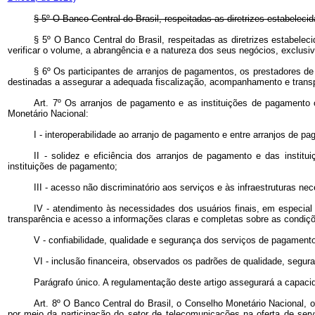
§ 5º O Banco Central do Brasil, respeitadas as diretrizes estabelec
§ 5º O Banco Central do Brasil, respeitadas as diretrizes estabelec
verificar o volume, a abrangência e a natureza dos seus negócios, exclusiv
§ 6º Os participantes de arranjos de pagamentos, os prestadores d
destinadas a assegurar a adequada fiscalização, acompanhamento e transpa
Art. 7º Os arranjos de pagamento e as instituições de pagamento 
Monetário Nacional:
I - interoperabilidade ao arranjo de pagamento e entre arranjos de pa
II - solidez e eficiência dos arranjos de pagamento e das insti
instituições de pagamento;
III - acesso não discriminatório aos serviços e às infraestruturas 
IV - atendimento às necessidades dos usuários finais, em especial
transparência e acesso a informações claras e completas sobre as condiçõ
V - confiabilidade, qualidade e segurança dos serviços de pagamento
VI - inclusão financeira, observados os padrões de qualidade, segu
Parágrafo único. A regulamentação deste artigo assegurará a capac
Art. 8º O Banco Central do Brasil, o Conselho Monetário Nacional,
por meio da participação do setor de telecomunicações na oferta de se