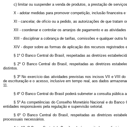
c) limitar ou suspender a venda de produtos, a prestação de serviço
X - adotar medidas para promover competição, inclusão financeira e
XI - cancelar, de ofício ou a pedido, as autorizações de que tratam o
XII - coordenar e controlar os arranjos de pagamento e as atividade
XIII - disciplinar a cobrança de tarifas, comissões e qualquer outr
XIV - dispor sobre as formas de aplicação dos recursos registrado
§ 1º O Banco Central do Brasil, respeitadas as diretrizes estabeleci
§ 2º O Banco Central do Brasil, respeitadas as diretrizes estabel
distintos.
§ 3º No exercício das atividades previstas nos incisos VII e VIII do
de escrituração e o acesso, inclusive em tempo real, aos dados armazenad
11.
§ 4º O Banco Central do Brasil poderá submeter a consulta pública 
§ 5º As competências do Conselho Monetário Nacional e do Banco Cen
entidades responsáveis pela regulação e supervisão setorial.
§ 6º O Banco Central do Brasil, respeitadas as diretrizes estabe
processuais necessários.