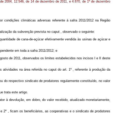
o de 2004, 12.546, de 14 de dezembro de 2011, e 4.870, de 1º de dezembro
or condições climáticas adversas referente à safra 2011/2012 na Região
calização da subvenção prevista no
caput
, observado o seguinte:
 quantidade de cana-de-açúcar efetivamente vendida às usinas de açúcar e
dependente em toda a safra 2011/2012; e
gosto de 2011, observados os limites estabelecidos nos incisos I e II deste
 atividades na área referida no
caput
do art. 1º , referente à produção da
ou do respectivo sindicato de produtores regularmente constituído, no valor
 trata este artigo.
rator à devolução, em dobro, do valor recebido, atualizado monetariamente,
 2º , ficam os beneficiários, as cooperativas e o sindicato de produtores