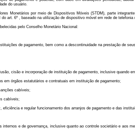
dade do usuário.
ores Monetários por meio de Dispositivos Móveis (STDM), parte integrant
 do art. 6º , baseado na utilização de dispositivo móvel em rede de telefonia
abelecidas pelo Conselho Monetário Nacional:
as instituições de pagamento, bem como a descontinuidade na prestação de seu
 fusão, cisão e incorporação de instituição de pagamento, inclusive quando en
gos em órgãos estatutários e contratuais em instituição de pagamento;
 sanções cabíveis;
es cabíveis;
z, eficiência e regular funcionamento dos arranjos de pagamento e das instit
es internos e de governança, inclusive quanto ao controle societário e aos 