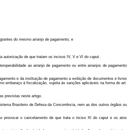
ntegrantes do mesmo arranjo de pagamento; e
da autorização de que tratam os incisos IV, V e VI do
caput
.
interoperabilidade ao arranjo de pagamento ou entre arranjos de pagamento
e pagamento e da instituição de pagamento a exibição de documentos e livros
o embaraço à fiscalização, sujeita às sanções aplicáveis na forma do art.
s previstas neste artigo.
Sistema Brasileiro de Defesa da Concorrência, nem as dos outros órgãos ou
rão provocar o cancelamento de que trata o inciso XI do
caput
e os atos