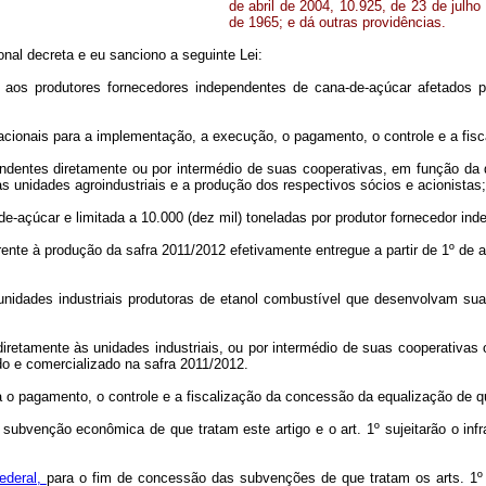
de abril de 2004, 10.925, de 23 de julh
de 1965; e dá outras providências.
nal decreta e eu sanciono a seguinte Lei:
a aos produtores fornecedores independentes de cana-de-açúcar afetados p
acionais para a implementação, a execução, o pagamento, o controle e a fis
endentes diretamente ou por intermédio de suas cooperativas, em função da
as unidades agroindustriais e a produção dos respectivos sócios e acionistas;
de-açúcar e limitada a 10.000 (dez mil) toneladas por produtor fornecedor in
ente à produção da safra 2011/2012 efetivamente entregue a partir de 1º de a
nidades industriais produtoras de etanol combustível que desenvolvam suas
diretamente às unidades industriais, ou por intermédio de suas cooperativas 
ido e comercializado na safra 2011/2012.
o pagamento, o controle e a fiscalização da concessão da equalização de que
 subvenção econômica de que tratam este artigo e o art. 1º sujeitarão o inf
Federal,
para o fim de concessão das subvenções de que tratam os arts. 1º e