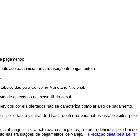
 de pagamento;
 utilizado para iniciar uma transação de pagamento; e
o.
estabelecidas pelo Conselho Monetário Nacional.
vidades previstas no inciso III do
caput
.
serviços por ela ofertados não se caracteriza como arranjo de pagamento.
os pelo Banco Central do Brasil, conforme parâmetros estabelecidos pelo
e, a abrangência e a natureza dos negócios, a serem definidos pelo Banco
mento das transações de pagamentos de varejo.
(Redação dada pela Lei nº