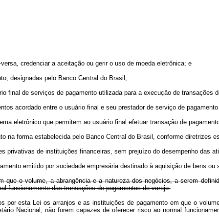
-versa, credenciar a aceitação ou gerir o uso de moeda eletrônica; e
to, designadas pelo Banco Central do Brasil;
rio final de serviços de pagamento utilizada para a execução de transações
ntos acordado entre o usuário final e seu prestador de serviço de pagamento
tema eletrônico que permitem ao usuário final efetuar transação de pagament
nto na forma estabelecida pelo Banco Central do Brasil, conforme diretrizes 
s privativas de instituições financeiras, sem prejuízo do desempenho das ati
agamento emitido por sociedade empresária destinado à aquisição de bens ou 
 que o volume, a abrangência e a natureza dos negócios, a serem definid
mal funcionamento das transações de pagamentos de varejo.
os por esta Lei os arranjos e as instituições de pagamento em que o volum
netário Nacional, não forem capazes de oferecer risco ao normal funciona