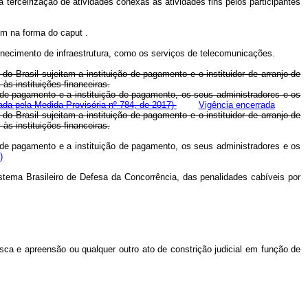
a terceirização de atividades conexas às atividades fins pelos participantes
rem na forma do
caput
.
rnecimento de infraestrutura, como os serviços de telecomunicações.
o Brasil sujeitam a instituição de pagamento e o instituidor de arranjo de
s instituições financeiras.
o de pagamento e a instituição de pagamento, os seus administradores e os
da pela Medida Provisória nº 784, de 2017)
Vigência encerrada
o Brasil sujeitam a instituição de pagamento e o instituidor de arranjo de
s instituições financeiras.
o de pagamento e a instituição de pagamento, os seus administradores e os
)
stema Brasileiro de Defesa da Concorrência, das penalidades cabíveis por
sca e apreensão ou qualquer outro ato de constrição judicial em função de