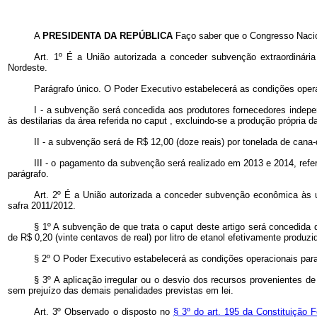
A
PRESIDENTA DA REPÚBLICA
Faço saber que o Congresso Nacio
Art. 1º É a União autorizada a conceder subvenção extraordinári
Nordeste.
Parágrafo único. O Poder Executivo estabelecerá as condições oper
I - a subvenção será concedida aos produtores fornecedores indep
às destilarias da área referida no
caput
, excluindo-se a produção própria d
II - a subvenção será de R$ 12,00 (doze reais) por tonelada de cana-
III - o pagamento da subvenção será realizado em 2013 e 2014, refer
parágrafo.
Art. 2º É a União autorizada a conceder subvenção econômica às u
safra 2011/2012.
§ 1º A subvenção de que trata o
caput
deste artigo será concedida 
de R$ 0,20 (vinte centavos de real) por litro de etanol efetivamente produz
§ 2º O Poder Executivo estabelecerá as condições operacionais para 
§ 3º A aplicação irregular ou o desvio dos recursos provenientes de
sem prejuízo das demais penalidades previstas em lei.
Art. 3º Observado o disposto no
§ 3º do art. 195 da Constituição 