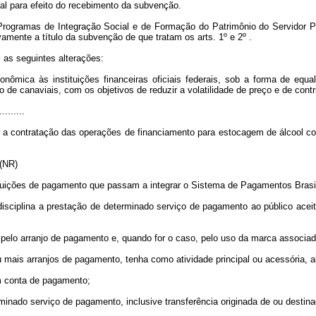
al para efeito do recebimento da subvenção.
os Programas de Integração Social e de Formação do Patrimônio do Servidor 
vamente a título da subvenção de que tratam os arts. 1º e 2º .
 as seguintes alterações:
ômica às instituições financeiras oficiais federais, sob a forma de equa
 canaviais, com os objetivos de reduzir a volatilidade de preço e de contrib
.........
a contratação das operações de financiamento para estocagem de álcool com
.” (NR)
tituições de pagamento que passam a integrar o Sistema de Pagamentos Brasil
disciplina a prestação de determinado serviço de pagamento ao público aceit
vel pelo arranjo de pagamento e, quando for o caso, pelo uso da marca associa
ou mais arranjos de pagamento, tenha como atividade principal ou acessória, 
em conta de pagamento;
erminado serviço de pagamento, inclusive transferência originada de ou desti