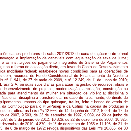
nômica aos produtores da safra 2011/2012 de cana-de-açúcar e de etanol
enovação e implantação de canaviais com equalização da taxa de juros;
o e as instituições de pagamento integrantes do Sistema de Pagamentos
tir, sob a forma de colocação direta, em favor da Conta de Desenvolvimento
lica mobiliária federal; estabelece novas condições para as operações de
das com, recursos do Fundo Constitucional de Financiamento do Nordeste
eis nº 11.941, de 27 de maio de 2009, e nº 12.249, de 11 de junho de 2010;
Brasil S.A. ou suas subsidiárias para atuar na gestão de recursos, obras e
o desenvolvimento de projetos, modernização, ampliação, construção ou
zada para atendimento da mulher em situação de violência; disciplina o
Nacional; disciplina a transferência, no caso de falecimento, do direito de
 equipamentos urbanos do tipo quiosque,
trailer,
feira e banca de venda de
cia da Contribuição para o PIS/Pasep e da Cofins na cadeia de produção e
odutos; altera as Leis nºs 12.666, de 14 de junho de 2012, 5.991, de 17 de
ho de 2007, 9.503, de 23 de setembro de 1997, 9.069, de 29 de junho de
2.587, de 3 de janeiro de 2012, 10.826, de 22 de dezembro de 2003, 10.925,
de dezembro de 2010, 4.870, de 1º de dezembro de 1965 e 11.196, de 21 de
5, de 6 de março de 1972; revoga dispositivos das Leis nºs 10.865, de 30