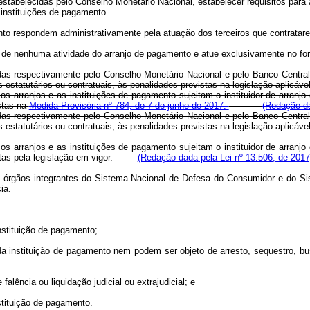
 estabelecidas pelo Conselho Monetário Nacional, estabelecer requisitos para 
instituições de pagamento.
mento respondem administrativamente pela atuação dos terceiros que contrata
e de nenhuma atividade do arranjo de pagamento e atue exclusivamente no fo
idas respectivamente pelo Conselho Monetário Nacional e pelo Banco Central d
tutários ou contratuais, às penalidades previstas na legislação aplicável à
os arranjos e as instituições de pagamento sujeitam o instituidor de arranj
stas na
Medida Provisória nº 784, de 7 de junho de 2017.
(Redação da
idas respectivamente pelo Conselho Monetário Nacional e pelo Banco Central d
tutários ou contratuais, às penalidades previstas na legislação aplicável à
os arranjos e as instituições de pagamento sujeitam o instituidor de arranj
vistas pela legislação em vigor.
(Redação dada pela Lei nº 13.506, de 2017
s órgãos integrantes do Sistema Nacional de Defesa do Consumidor e do Si
ia.
nstituição de pagamento;
da instituição de pagamento nem podem ser objeto de arresto, sequestro, bu
falência ou liquidação judicial ou extrajudicial; e
stituição de pagamento.