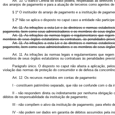
Art. 10. O Banco Central do Brasil poderá, respeitadas as diretrizes
dos arranjos de pagamento e para a atuação de terceiros como agentes de 
§ 1º O instituidor do arranjo de pagamento e a instituição de paga
§ 2º Não se aplica o disposto no
caput
caso a entidade não particip
Art. 11. As infrações a esta Lei e às diretrizes e normas estabelec
pagamento, bem como seus administradores e os membros de seus órgãos esta
Art. 11. As infrações às normas legais e regulamentares que regem 
membros de seus órgãos estatutários ou contratuais, às penalidades previ
Art. 11. As infrações a esta Lei e às diretrizes e normas estabelec
pagamento, bem como seus administradores e os membros de seus órgãos esta
Art. 11. As infrações às normas legais e regulamentares que regem 
membros de seus órgãos estatutários ou contratuais às penalidades pre
Parágrafo único. O disposto no
caput
não afasta a aplicação, pelo
violação das normas de proteção do consumidor e de defesa da concorrênc
Art. 12. Os recursos mantidos em contas de pagamento:
I - constituem patrimônio separado, que não se confunde com o da i
II - não respondem direta ou indiretamente por nenhuma obrigação 
débitos de responsabilidade da instituição de pagamento;
III - não compõem o ativo da instituição de pagamento, para efeito de 
IV - não podem ser dados em garantia de débitos assumidos pela in