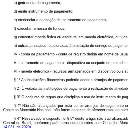
c) gerir conta de pagamento;
d) emitir instrumento de pagamento;
e) credenciar a aceitação de instrumento de pagamento;
f) executar remessa de fundos;
g) converter moeda física ou escritural em moeda eletrônica, ou vice
h) outras atividades relacionadas à prestação de serviço de pagamen
IV - conta de pagamento - conta de registro detida em nome de usuá
V - instrumento de pagamento - dispositivo ou conjunto de procedime
VI - moeda eletrônica - recursos armazenados em dispositivo ou sis
§ 1º As instituições financeiras poderão aderir a arranjos de pagame
§ 2º É vedada às instituições de pagamento a realização de atividade
§ 3º O conjunto de regras que disciplina o uso de instrumento de p
§ 4º Não são alcançados por esta Lei os arranjos de pagamento em
Conselho Monetário Nacional, não forem capazes de oferecer risco ao nor
§ 4º Ressalvado o disposto no § 5º deste artigo, não são alcançad
Central do Brasil, conforme parâmetros estabelecidos pelo Conselho Mo
14.031, de 2020)