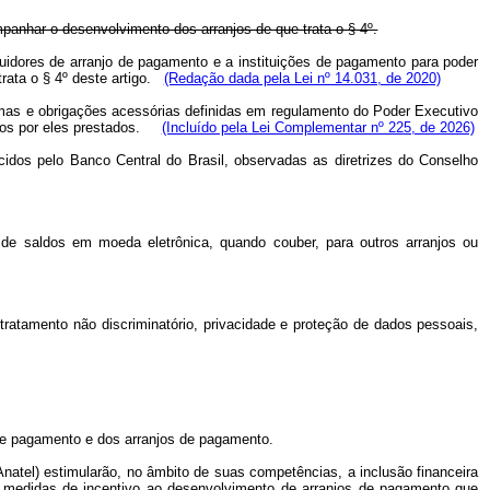
mpanhar o desenvolvimento dos arranjos de que trata o § 4º.
ituidores de arranjo de pagamento e a instituições de pagamento para poder
ata o § 4º deste artigo.
(Redação dada pela Lei nº 14.031, de 2020)
rmas e obrigações acessórias definidas em regulamento do Poder Executivo
os por eles prestados.
(Incluído pela Lei Complementar nº 225, de 2026)
idos pelo Banco Central do Brasil, observadas as diretrizes do Conselho
 de saldos em moeda eletrônica, quando couber, para outros arranjos ou
tratamento não discriminatório, privacidade e proteção de dados pessoais,
 de pagamento e dos arranjos de pagamento.
natel) estimularão, no âmbito de suas competências, a inclusão financeira
r medidas de incentivo ao desenvolvimento de arranjos de pagamento que