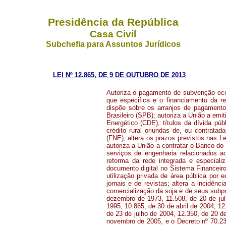
Presidência da República
Casa Civil
Subchefia para Assuntos Jurídicos
LEI Nº 12.865, DE 9 DE OUTUBRO DE 2013
Autoriza o pagamento de subvenção eco
que especifica e o financiamento da r
dispõe sobre os arranjos de pagament
Brasileiro (SPB); autoriza a União a emi
Energético (CDE), títulos da dívida púb
crédito rural oriundas de, ou contrata
(FNE); altera os prazos previstos nas L
autoriza a União a contratar o Banco do 
serviços de engenharia relacionados a
reforma da rede integrada e especiali
documento digital no Sistema Financeiro 
utilização privada de área pública por
jornais e de revistas; altera a incidên
comercialização da soja e de seus subpr
dezembro de 1973, 11.508, de 20 de jul
1995, 10.865, de 30 de abril de 2004, 1
de 23 de julho de 2004, 12.350, de 20 
novembro de 2005, e o Decreto nº 70.23