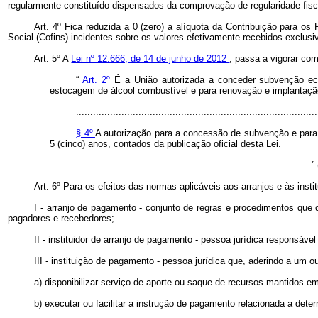
regularmente constituído dispensados da comprovação de regularidade fisc
Art. 4º Fica reduzida a 0 (zero) a alíquota da Contribuição para 
Social (Cofins) incidentes sobre os valores efetivamente recebidos exclusi
Art. 5º A
Lei nº 12.666, de 14 de junho de 2012
, passa a vigorar com
“
Art. 2º
É a União autorizada a conceder subvenção econ
estocagem de álcool combustível e para renovação e implantação de
.....................................................................................
§ 4º
A autorização para a concessão de subvenção e para 
5 (cinco) anos, contados da publicação oficial desta Lei.
..................................................................................
Art. 6º Para os efeitos das normas aplicáveis aos arranjos e às ins
I - arranjo de pagamento - conjunto de regras e procedimentos que 
pagadores e recebedores;
II - instituidor de arranjo de pagamento - pessoa jurídica responsá
III - instituição de pagamento - pessoa jurídica que, aderindo a um 
a) disponibilizar serviço de aporte ou saque de recursos mantidos 
b) executar ou facilitar a instrução de pagamento relacionada a det