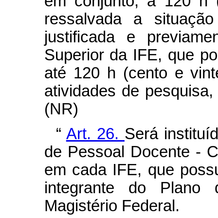
em conjunto, a 120 h (
ressalvada a situação
justificada e previam
Superior da IFE, que po
até 120 h (cento e vin
atividades de pesquisa,
(NR)
“
Art. 26.
Será instit
de Pessoal Docente - C
em cada IFE, que poss
integrante do Plano
Magistério Federal.