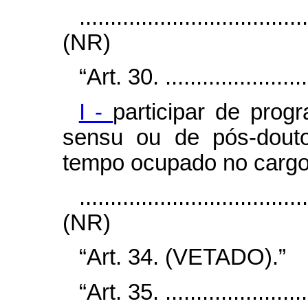
....................................
(NR)
“Art. 30. .........................
I -
participar de pro
sensu
ou de pós-dout
tempo ocupado no cargo 
....................................
(NR)
“Art. 34. (VETADO).”
“Art. 35. .........................