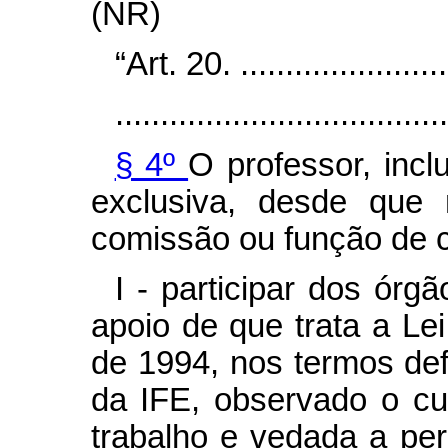
(NR)
“Art. 20. .........................
.....................................
§ 4º
O professor, inc
exclusiva, desde que
comissão ou função de c
I - participar dos ór
apoio de que trata a Le
de 1994, nos termos def
da IFE, observado o c
trabalho e vedada a p