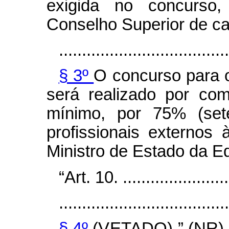
exigida no concurso, 
Conselho Superior de ca
.....................................
§ 3º
O concurso para o
será realizado por co
mínimo, por 75% (set
profissionais externos
Ministro de Estado da E
“Art. 10. .........................
.....................................
§ 4º
(VETADO).” (NR)