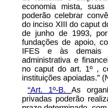
economia mista, suas 
poderão celebrar convê
do inciso XIII do
caput
d
de junho de 1993, por
fundações de apoio, co
IFES e às demais I
administrativa e financ
no
caput
do art. 1º ,
instituições apoiadas.” 
“Art. 1º-B.
As organ
privadas poderão realiz
prazo determinado, com