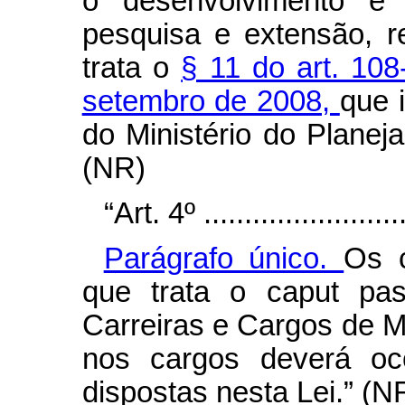
o desenvolvimento e 
pesquisa e extensão, 
trata o
§ 11 do art. 108
setembro de 2008,
que 
do Ministério do Plane
(NR)
“Art. 4º .........................
Parágrafo único.
Os 
que trata o
caput
pa
Carreiras e Cargos de Ma
nos cargos deverá oc
dispostas nesta Lei.” (N