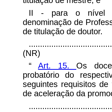
titulação de mestre; e
II - para o nível 
denominação de Profess
de titulação de doutor.
....................................
(NR)
“
Art. 15.
Os doce
probatório do respect
seguintes requisitos de 
de aceleração da promo
....................................