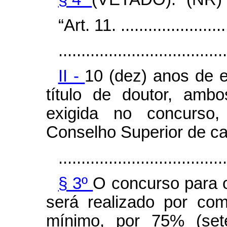
“Art. 11. .........................
.....................................
II -
10 (dez) anos de 
título de doutor, amb
exigida no concurso, 
Conselho Superior de ca
.....................................
§ 3º
O concurso para o
será realizado por co
mínimo, por 75% (set