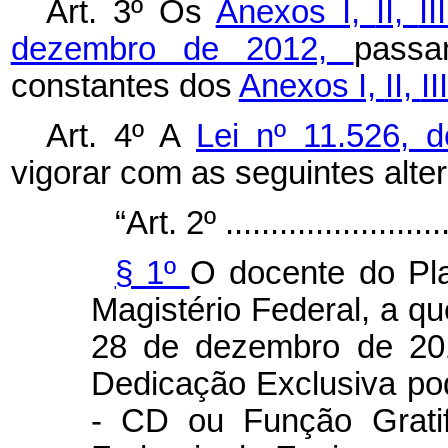
Art. 3º Os
Anexos I,
II,
II
dezembro de 2012,
passa
constantes dos
Anexos I,
II,
II
Art. 4º A
Lei nº 11.526, 
vigorar com as seguintes alte
“Art. 2º ..........................
§ 1º
O docente do Pl
Magistério Federal, a qu
28 de dezembro de 20
Dedicação Exclusiva po
- CD ou Função Gratif