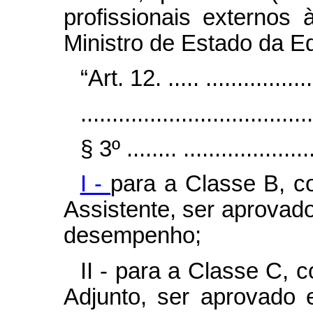
profissionais externos
Ministro de Estado da E
“Art. 12. ..... ..................
.....................................
§ 3º ........ .....................
I -
para a Classe B, 
Assistente, ser aprovad
desempenho;
II - para a Classe C,
Adjunto, ser aprovado