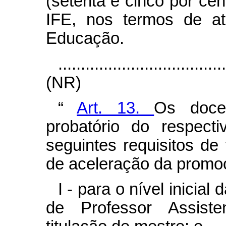
(setenta e cinco por cen
IFE, nos termos de at
Educação.
....................................
(NR)
“
Art. 13.
Os doce
probatório do respect
seguintes requisitos de 
de aceleração da promo
I - para o nível inici
de Professor Assiste