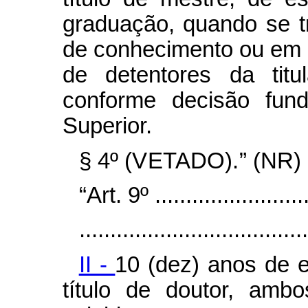
graduação, quando se t
de conhecimento ou em 
de detentores da titu
conforme decisão fun
Superior.
§ 4º (VETADO).” (NR)
“Art. 9º ..........................
.....................................
II -
10 (dez) anos de 
título de doutor, amb