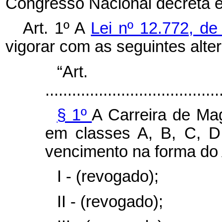
Congresso Nacional decreta e
Art. 1º A
Lei nº 12.772, d
vigorar com as seguintes alte
“Ar
.......................................
§ 1º
A Carreira de Mag
em classes A, B, C, D
vencimento na forma do 
I - (revogado);
II - (revogado);