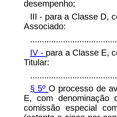
desempenho;
III - para a Classe D
Associado:
.....................................
IV -
para a Classe E, 
Titular:
.....................................
§ 5º
O processo de av
E, com denominação de
comissão especial co