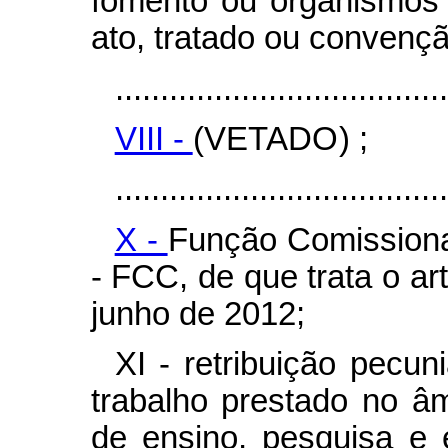
fomento ou organismos 
ato, tratado ou convençã
.....................................
VIII -
(VETADO) ;
.....................................
X -
Função Comission
- FCC, de que trata o art
junho de 2012;
XI - retribuição pecun
trabalho prestado no âmb
de ensino, pesquisa e