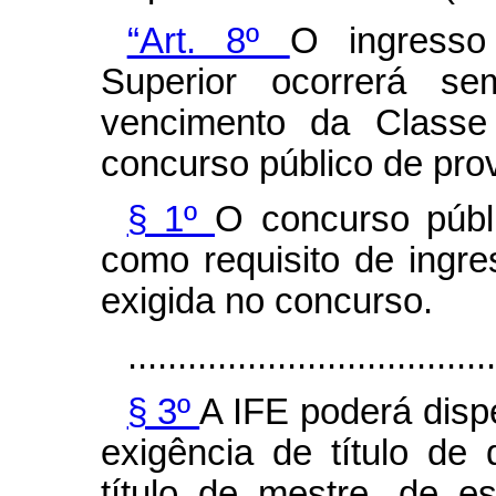
“Art. 8º
O ingresso
Superior ocorrerá se
vencimento da Classe
concurso público de prov
§ 1º
O concurso públ
como requisito de ingre
exigida no concurso.
.....................................
§ 3º
A IFE poderá dispe
exigência de título de 
título de mestre, de e