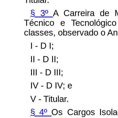
§ 3º
A Carreira de M
Técnico e Tecnológic
classes, observado o An
I - D I;
II - D II;
III - D III;
IV - D IV; e
V - Titular.
§ 4º
Os Cargos Isola