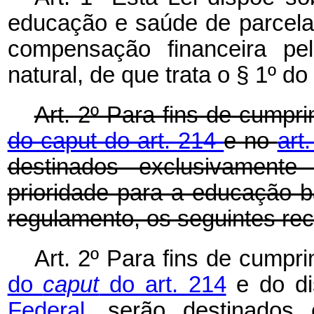
educação e saúde de parcela 
compensação financeira pe
natural, de que trata o § 1º do
Art. 2º Para fins de cumpr
do caput do art. 214
e no
art
destinados exclusivament
prioridade para a educação b
regulamento, os seguintes rec
Art. 2º Para fins de cumpr
do
caput
do art. 214
e do di
Federal
, serão destinados