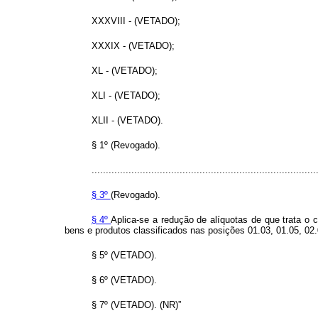
XXXVIII - (VETADO);
XXXIX - (VETADO);
XL - (VETADO);
XLI - (VETADO);
XLII - (VETADO).
§ 1º (Revogado).
...............................................................................
§ 3º
(Revogado).
§ 4º
Aplica-se a redução de alíquotas de que trata o
bens e produtos classificados nas posições 01.03, 01.05, 02.
§ 5º (VETADO).
§ 6º (VETADO).
§ 7º (VETADO). (NR)”