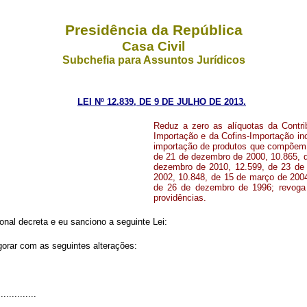
Presidência da República
Casa Civil
Subchefia para Assuntos Jurídicos
LEI Nº 12.839, DE 9 DE JULHO DE 2013.
Reduz a zero as alíquotas da Contri
Importação e da Cofins-Importação in
importação de produtos que compõem a
de 21 de dezembro de 2000, 10.865, d
dezembro de 2010, 12.599, de 23 de 
2002, 10.848, de 15 de março de 2004,
de 26 de dezembro de 1996; revoga 
providências.
nal decreta e eu sanciono a seguinte Lei:
gorar com as seguintes alterações:
..............