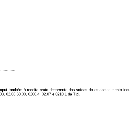
..............
caput
também à receita bruta decorrente das saídas do estabelecimento indust
03, 02.06.30.00, 0206.4, 02.07 e 0210.1 da Tipi.