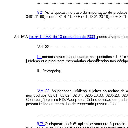
...............................................................................
§ 2º
As alíquotas, no caso de importação de produtos
3401.11.90, exceto 3401.11.90 Ex 01; 3401.20.10; e 9603.21.
.............................................................................
Art. 5º A
Lei nº 12.058, de 13 de outubro de 2009,
passa a vigorar co
“Art. 32. ...................................................................
I -
animais vivos classificados nas posições 01.02 e
jurídicas que produzam mercadorias classificadas nos código
II - (revogado).
.............................................................................
“Art. 33.
As pessoas jurídicas sujeitas ao regime de 
nos códigos 02.01, 02.02, 02.04, 0206.10.00, 0206.20, 02
Contribuição para o PIS/Pasep e da Cofins devidas em cada p
pessoa física ou recebidos de cooperado pessoa física.
...............................................................................
§ 7º
O disposto no § 6º aplica-se somente à parcela 