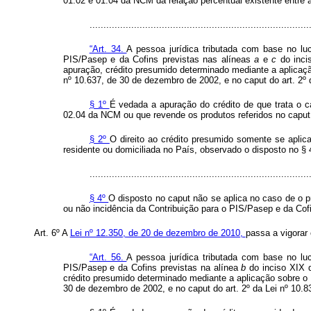
01.02 e 01.04 da NCM da relação percentual existente entre a
.............................................................................
“Art. 34.
A pessoa jurídica tributada com base no luc
PIS/Pasep e da Cofins previstas nas alíneas
a
e
c
do inci
apuração, crédito presumido determinado mediante a aplicaçã
nº 10.637, de 30 de dezembro de 2002, e no
caput
do art. 2º
§ 1º
É vedada a apuração do crédito de que trata o
c
02.04 da NCM ou que revende os produtos referidos no
capu
§ 2º
O direito ao crédito presumido somente se aplic
residente ou domiciliada no País, observado o disposto no § 
...............................................................................
§ 4º
O disposto no
caput
não se aplica no caso de o p
ou não incidência da Contribuição para o PIS/Pasep e da Cof
Art. 6º A
Lei nº 12.350, de 20 de dezembro de 2010,
passa a vigorar
“Art. 56.
A pessoa jurídica tributada com base no luc
PIS/Pasep e da Cofins previstas na alínea
b
do inciso XIX 
crédito presumido determinado mediante a aplicação sobre o 
30 de dezembro de 2002, e no
caput
do art. 2º da Lei nº 10