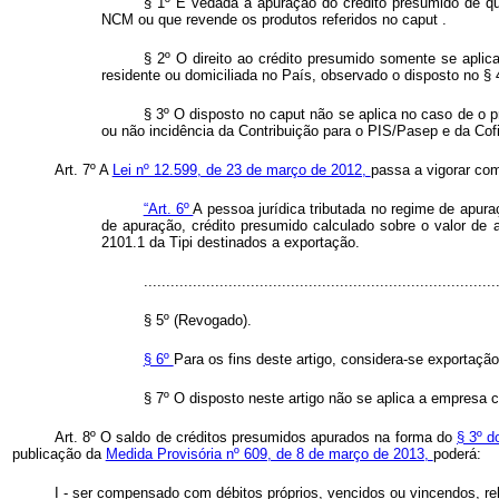
§ 1º É vedada a apuração do crédito presumido de q
NCM ou que revende os produtos referidos no
caput
.
§ 2º O direito ao crédito presumido somente se aplic
residente ou domiciliada no País, observado o disposto no § 
§ 3º O disposto no
caput
não se aplica no caso de o p
ou não incidência da Contribuição para o PIS/Pasep e da Cof
Art. 7º A
Lei nº 12.599, de 23 de março de 2012,
passa a vigorar com
“Art. 6º
A pessoa jurídica tributada no regime de apur
de apuração, crédito presumido calculado sobre o valor de a
2101.1 da Tipi destinados a exportação.
...............................................................................
§ 5º (Revogado).
§ 6º
Para os fins deste artigo, considera-se exportaçã
§ 7º O disposto neste artigo não se aplica a empresa c
Art. 8º O saldo de créditos presumidos apurados na forma do
§ 3º d
publicação da
Medida Provisória nº 609, de 8 de março de 2013,
poderá
I - ser compensado com débitos próprios, vencidos ou vincendos, rela