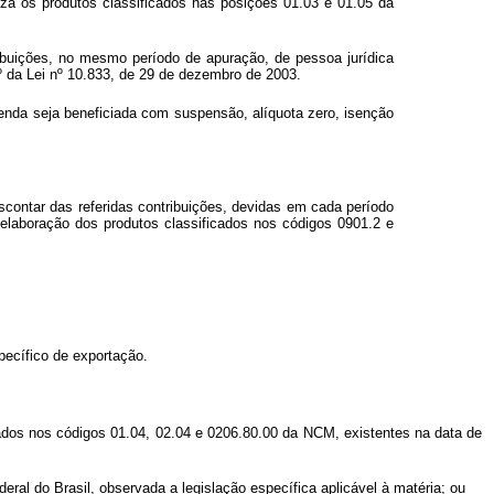
liza os produtos classificados nas posições 01.03 e 01.05 da
ibuições, no mesmo período de apuração, de pessoa jurídica
3º da Lei nº 10.833, de 29 de dezembro de 2003.
 venda seja beneficiada com suspensão, alíquota zero, isenção
scontar das referidas contribuições, devidas em cada período
a elaboração dos produtos classificados nos códigos 0901.2 e
pecífico de exportação.
cados nos códigos 01.04, 02.04 e 0206.80.00 da NCM, existentes na data de
eral do Brasil, observada a legislação específica aplicável à matéria; ou