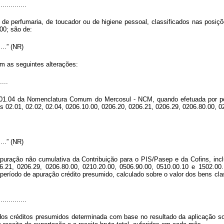
..............
 de perfumaria, de toucador ou de higiene pessoal, classificados nas posiç
00; são de:
......” (NR)
m as seguintes alterações:
....
 01.04 da Nomenclatura Comum do Mercosul - NCM, quando efetuada por pes
s 02.01, 02.02, 02.04, 0206.10.00, 0206.20, 0206.21, 0206.29, 0206.80.00, 
......” (NR)
apuração não cumulativa da Contribuição para o PIS/Pasep e da Cofins, inc
06.21, 0206.29, 0206.80.00, 0210.20.00, 0506.90.00, 0510.00.10 e 1502.0
eríodo de apuração crédito presumido, calculado sobre o valor dos bens cl
..............
dos créditos presumidos determinada com base no resultado da aplicação so