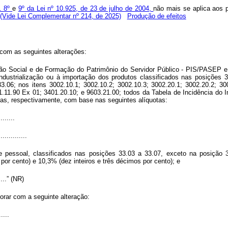
s. 8º
e
9º da Lei nº 10.925, de 23 de julho de 2004,
não mais se aplica aos p
(Vide Lei Complementar nº 214, de 2025)
Produção de efeitos
 com as seguintes alterações:
ão Social e de Formação do Patrimônio do Servidor Público - PIS/PASEP e 
ustrialização ou à importação dos produtos classificados nas posições 3
3.06; nos itens 3002.10.1; 3002.10.2; 3002.10.3; 3002.20.1; 3002.20.2; 30
.11.90 Ex 01; 3401.20.10; e 9603.21.00; todos da Tabela de Incidência do I
das, respectivamente, com base nas seguintes alíquotas:
........
..............
e pessoal, classificados nas posições 33.03 a 33.07, exceto na posição 
por cento) e 10,3% (dez inteiros e três décimos por cento); e
......” (NR)
orar com a seguinte alteração:
.....