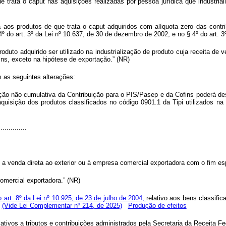
ue trata o
caput
nas aquisições realizadas por pessoa jurídica que industria
a aos produtos de que trata o
caput
adquiridos com alíquota zero das contr
4º do art. 3º da Lei nº 10.637, de 30 de dezembro de 2002, e no § 4º do art. 
roduto adquirido ser utilizado na industrialização de produto cuja receita de
ins, exceto na hipótese de exportação.” (NR)
 as seguintes alterações:
ação não cumulativa da Contribuição para o PIS/Pasep e da Cofins poderá de
quisição dos produtos classificados no código 0901.1 da Tipi utilizados n
..............
o a venda direta ao exterior ou à empresa comercial exportadora com o fim es
omercial exportadora.” (NR)
o art. 8º da Lei nº 10.925, de 23 de julho de 2004,
relativo aos bens classifi
:
(Vide Lei Complementar nº 214, de 2025)
Produção de efeitos
tivos a tributos e contribuições administrados pela Secretaria da Receita Fed