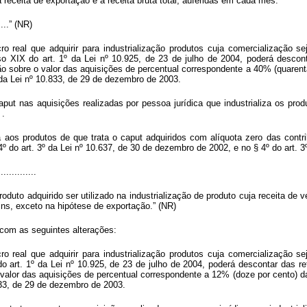
 receita de exportação e a receita bruta total, auferidas em cada mês.
......” (NR)
ro real que adquirir para industrialização produtos cuja comercialização 
so XIX do art. 1º da Lei nº 10.925, de 23 de julho de 2004, poderá descon
o sobre o valor das aquisições de percentual correspondente a 40% (quarent
 da Lei nº 10.833, de 29 de dezembro de 2003.
aput
nas aquisições realizadas por pessoa jurídica que industrializa os pro
t
.
a aos produtos de que trata o
caput
adquiridos com alíquota zero das contr
4º do art. 3º da Lei nº 10.637, de 30 de dezembro de 2002, e no § 4º do art. 
..............
roduto adquirido ser utilizado na industrialização de produto cuja receita de
ins, exceto na hipótese de exportação.” (NR)
 com as seguintes alterações:
ro real que adquirir para industrialização produtos cuja comercialização 
do art. 1º da Lei nº 10.925, de 23 de julho de 2004, poderá descontar das r
valor das aquisições de percentual correspondente a 12% (doze por cento) d
.833, de 29 de dezembro de 2003.