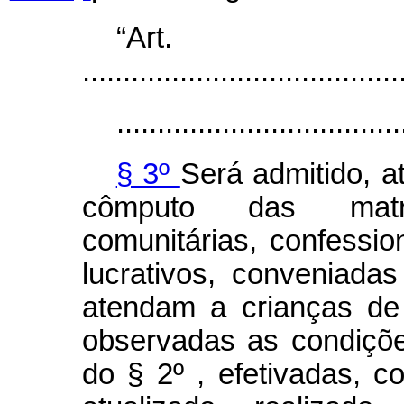
“Ar
.......................................
...................................
§ 3º
Será admitido, 
cômputo das matrí
comunitárias, confession
lucrativos, conveniad
atendam a crianças de 
observadas as condiçõe
do § 2º , efetivadas, 