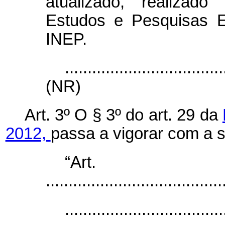
atualizado, realizado
Estudos e Pesquisas Ed
INEP.
...................................
(NR)
Art. 3º
O § 3º do art. 29 da
2012,
passa a vigorar com a 
“Ar
.......................................
...................................