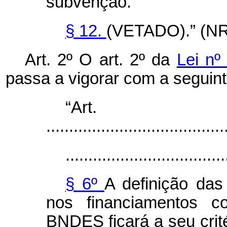
subvenção.
§ 12.
(VETADO).” (NR
Art. 2º O art. 2º da
Lei nº
passa a vigorar com a seguint
“Ar
.......................................
...................................
§ 6º
A definição das
nos financiamentos c
BNDES ficará a seu crit