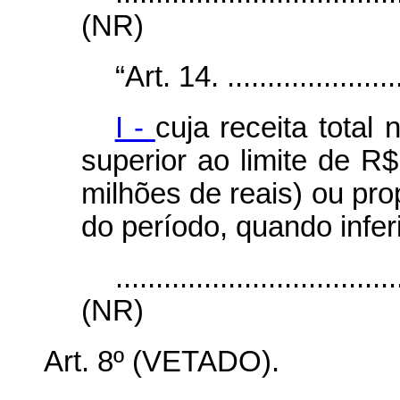
(NR)
“Art. 14. .......................
I -
cuja receita total 
superior ao limite de R$
milhões de reais) ou pr
do período, quando infer
...................................
(NR)
Art. 8º (VETADO).