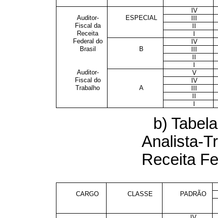
IV
Auditor-
ESPECIAL
III
Fiscal da
II
Receita
I
Federal do
IV
Brasil
B
III
II
I
Auditor-
V
Fiscal do
IV
Trabalho
A
III
II
I
b) Tabela
Analista-Tr
Receita Fe
CARGO
CLASSE
PADRÃO
IV