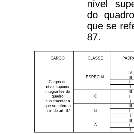
nível supe
do quadro
que se refe
87.
CARGO
CLASSE
PADR
IV
ESPECIAL
III
Cargos de
II
nível superior
I
integrantes do
III
quadro
C
II
suplementar a
I
que se refere o
III
§ 5º do art. 87
B
II
I
III
A
II
I