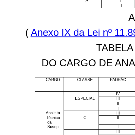
A
II
I
A
(
Anexo IX da Lei nº 11.
TABELA
DO CARGO DE ANA
CARGO
CLASSE
PADRÃO
IV
ESPECIAL
III
II
I
Analista
III
Técnico
C
II
da
Susep
I
III