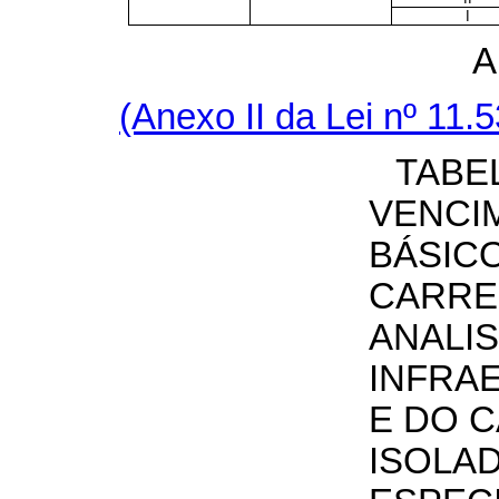
I
A
(Anexo II da Lei nº 11
TABE
VENCI
BÁSIC
CARRE
ANALIS
INFRA
E DO 
ISOLA