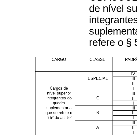
de nível su
integrante
suplementa
refere o § 
CARGO
CLASSE
PADR
IV
ESPECIAL
III
II
Cargos de
I
nível superior
III
integrantes do
C
II
quadro
I
suplementar a
III
que se refere o
B
II
§ 5º do art. 52
I
III
A
II
I