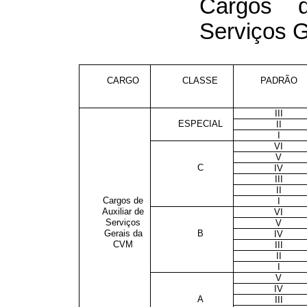
Cargos d
Serviços 
CARGO
CLASSE
PADRÃO
III
ESPECIAL
II
I
VI
V
C
IV
III
II
Cargos de
I
Auxiliar de
VI
Serviços
V
Gerais da
B
IV
CVM
III
II
I
V
IV
A
III