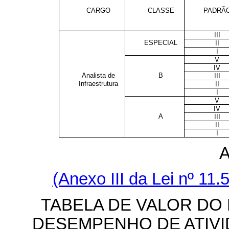
CARGO
CLASSE
PADRÃ
III
ESPECIAL
II
I
V
IV
Analista de
B
III
Infraestrutura
II
I
V
IV
A
III
II
I
(Anexo III da Lei nº 11
TABELA DE VALOR DO
DESEMPENHO DE ATIVI