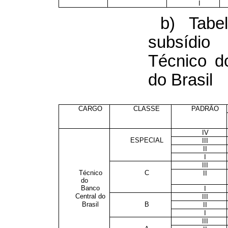
I
b) Tabe
subsídi
Técnico d
do Brasil
CARGO
CLASSE
PADRÃO
IV
ESPECIAL
III
II
I
III
Técnico
C
II
do
Banco
I
Central do
III
Brasil
B
II
I
III