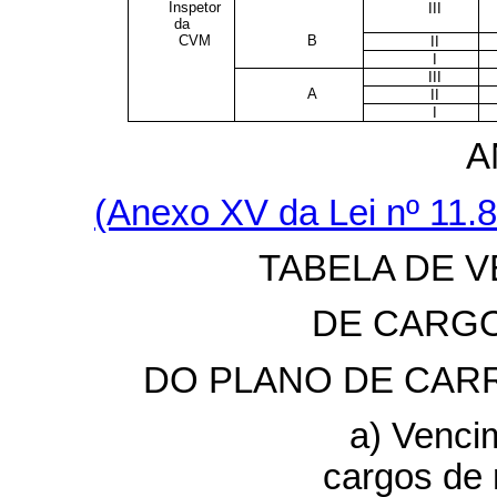
Inspetor
III
da
CVM
B
II
I
III
A
II
I
A
(Anexo XV da Lei nº 11.
TABELA DE 
DE CARG
DO PLANO DE CAR
a) Venci
cargos de 