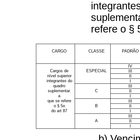
integrante
suplementa
refere o § 
CARGO
CLASSE
PADRÃO
IV
Cargos de
ESPECIAL
III
nível superior
II
integrantes do
I
quadro
III
suplementar.
C
II
a
I
que se refere
III
o § 5o
B
II
do art 87
I
III
A
II
I
b) Venci