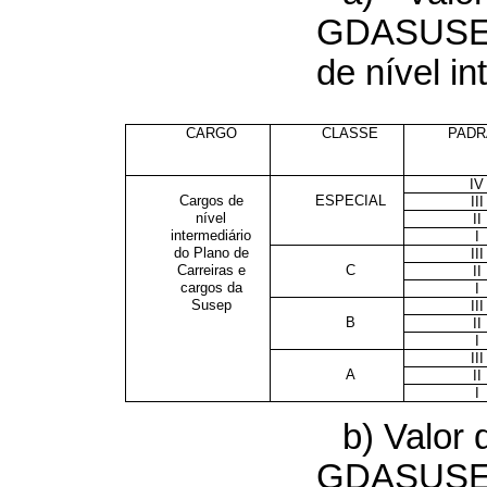
GDASUSE
de nível in
CARGO
CLASSE
PADR
IV
Cargos de
ESPECIAL
III
nível
II
intermediário
I
do Plano de
III
Carreiras e
C
II
cargos da
I
Susep
III
B
II
I
III
A
II
I
b) Valor 
GDASUSEP