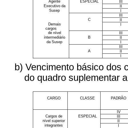
Agente
ESPECIAL
III
Executivo da
II
Susep
I
III
C
II
Demais
I
cargos
de nível
III
intermediário
B
II
da Susep
I
III
A
II
I
b) Vencimento básico dos c
do quadro suplementar a q
CARGO
CLASSE
PADRÃO
IV
Cargos de
ESPECIAL
III
nível superior
II
integrantes
I