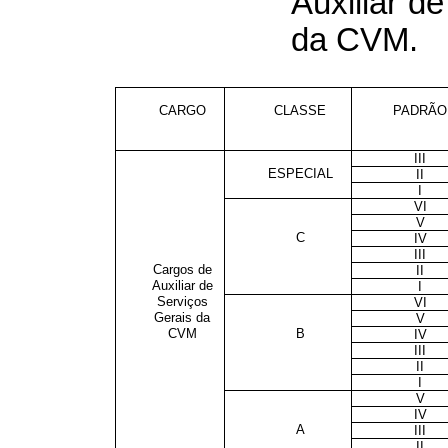
Auxiliar d
da CVM.
CARGO
CLASSE
PADRÃO
III
ESPECIAL
II
I
VI
V
C
IV
III
Cargos de
II
Auxiliar de
I
Serviços
VI
Gerais da
V
CVM
B
IV
III
II
I
V
IV
A
III
II