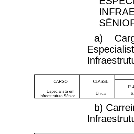
ESPECI
INFRA
SÊNIO
a) Car
Espec
Infraestrut
CARGO
CLASSE
1º 
Especialista em
Única
6
Infraestrutura Sênior
b) Carrei
Infraestrut