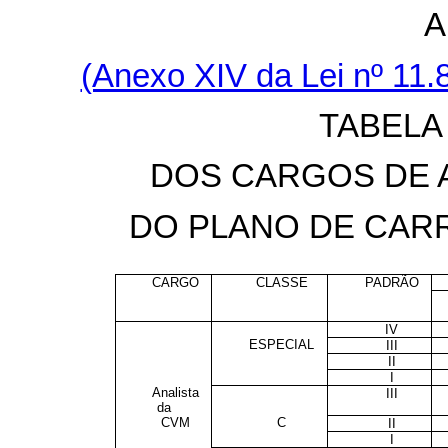
A
(Anexo XIV da Lei nº 11
TABELA
DOS CARGOS DE A
DO PLANO DE CAR
CARGO
CLASSE
PADRÃO
IV
ESPECIAL
III
II
I
Analista
III
da
CVM
C
II
I