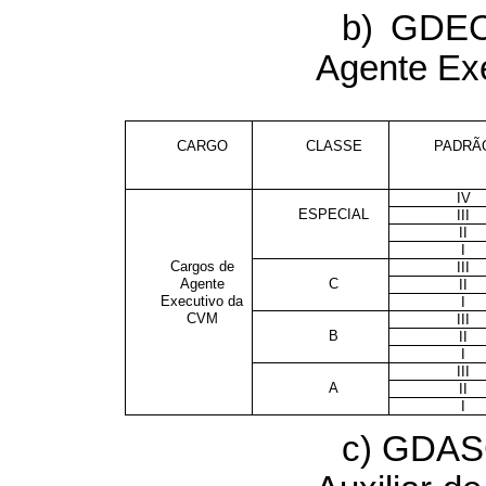
b) GDEC
Agente Ex
CARGO
CLASSE
PADRÃ
IV
ESPECIAL
III
II
I
Cargos de
III
Agente
C
II
Executivo da
I
CVM
III
B
II
I
III
A
II
I
c) GDAS