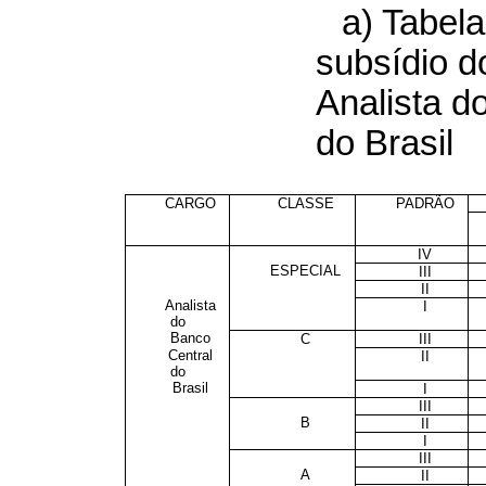
a) Tabela
subsídio d
Analista d
do Brasil
CARGO
CLASSE
PADRÃO
IV
ESPECIAL
III
II
Analista
I
do
Banco
C
III
Central
II
do
Brasil
I
III
B
II
I
III
A
II