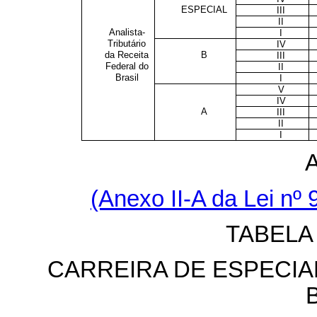
ESPECIAL
III
II
Analista-
I
Tributário
IV
da Receita
B
III
Federal do
II
Brasil
I
V
IV
A
III
II
I
(Anexo II-A da Lei nº
TABELA
CARREIRA DE ESPECIA