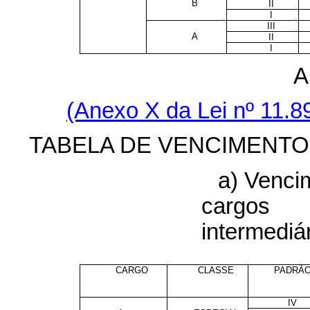
B
II
I
III
A
II
I
A
(Anexo X da Lei nº 11.
TABELA DE VENCIMENTO
a) Venci
cargo
intermediár
CARGO
CLASSE
PADRÃ
IV