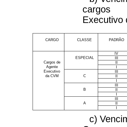
cargos
Executivo
CARGO
CLASSE
PADRÃO
IV
ESPECIAL
III
Cargos de
II
Agente
I
Executivo
III
da CVM
C
II
I
III
B
II
I
III
A
II
I
c) Venci