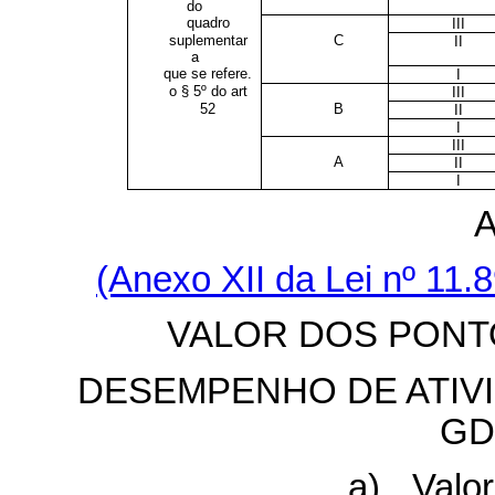
do
quadro
III
suplementar
C
II
a
que se refere.
I
o § 5º do art
III
52
B
II
I
III
A
II
I
(Anexo XII da Lei nº 11
VALOR DOS PONT
DESEMPENHO DE ATIVI
GD
a) Valo