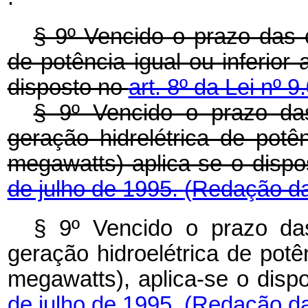
§ 9º
Vencido o prazo das 
de potência igual ou inferio
disposto no
art. 8º da Lei nº 
§ 9º Vencido o prazo da
geração hidrelétrica de potê
megawatts) aplica-se o disp
de julho de 1995.
(Redação da
§ 9º Vencido o prazo da
geração hidroelétrica de potê
megawatts), aplica-se o disp
de julho de 1995.
(Redação da