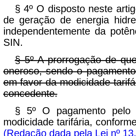
§ 4º
O disposto neste art
de geração de energia hidre
independentemente da potênc
SIN.
§ 5º
A prorrogação de que t
oneroso, sendo o pagamento 
em favor da modicidade tarif
concedente.
§ 5º O pagamento pelo 
modicidade tarifária, confor
(Redação dada pela Lei nº 13