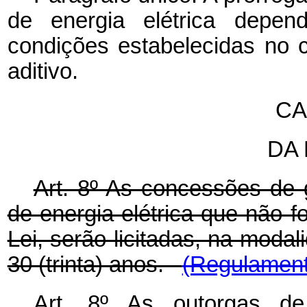
de energia elétrica depen
condições estabelecidas no 
aditivo.
CA
DA 
Art. 8º As concessões de g
de energia elétrica que não 
Lei, serão licitadas, na modal
30 (trinta) anos.
(Regulament
Art. 8º As outorgas d