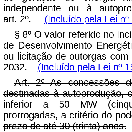
independente ou à autopro
art. 2º.
(Incluído pela Lei n
§ 8º O valor referido no inc
de Desenvolvimento Energét
ou licitação de outorgas co
2032.
(Incluído pela Lei nº 
Art. 2º As concessões de
destinadas à autoprodução, c
inferior a 50 MW (cinqu
prorrogadas, a critério do po
prazo de até 30 (trinta) anos.