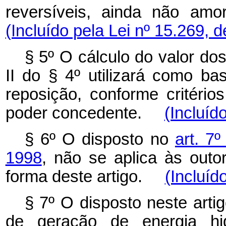
reversíveis, ainda não a
(Incluído pela Lei nº 15.269, 
§ 5º O cálculo do valor dos
II do § 4º utilizará como b
reposição, conforme critéri
poder concedente.
(Incluíd
§ 6º O disposto no
art. 7
1998
, não se aplica às out
forma deste artigo.
(Incluíd
§ 7º O disposto neste art
de geração de energia hid