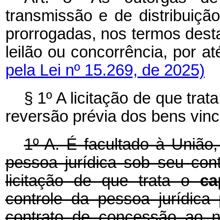
transmissão e de distribuiçã
prorrogadas, nos termos desta
leilão ou concorrência, por a
pela Lei nº 15.269, de 2025)
§ 1º A licitação de que trat
reversão prévia dos bens vinc
1º-A. É facultado à União,
pessoa jurídica sob seu cont
licitação de que trata o
c
controle da pessoa jurídica
contrato de concessão ao n