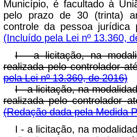
Município, é facultado à Un
pelo prazo de 30 (trinta) 
controle da pessoa jurídica
(Incluído pela Lei nº 13.360, 
I - a licitação, na modal
realizada pelo controlador a
pela Lei nº 13.360, de 2016)
I - a licitação, na modalida
realizada pelo controlad
(Redação dada pela Medida Pr
I - a licitação, na modalida