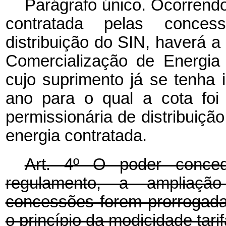
Parágrafo único. Ocorrend
contratada pelas concess
distribuição do SIN, haverá 
Comercialização de Energi
cujo suprimento já se tenha i
ano para o qual a cota foi 
permissionária de distribuiç
energia contratada.
Art. 4º
O poder concede
regulamento, a ampliação
concessões forem prorrogada
o princípio da modicidade tarif