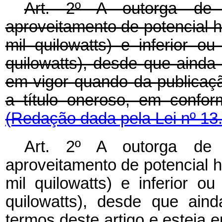
Art. 2º A outorga de 
aproveitamento de potencial h
mil quilowatts) e inferior o
quilowatts), desde que ainda
em vigor quando da publicaçã
a título oneroso, em confo
(Redação dada pela Lei nº 13
Art. 2º A outorga de 
aproveitamento de potencial h
mil quilowatts) e inferior o
quilowatts), desde que ain
termos deste artigo e esteja 