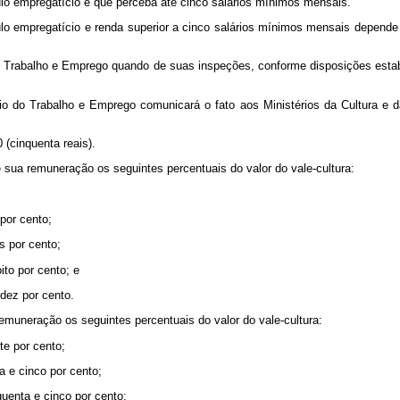
culo empregatício e que perceba até cinco salários mínimos mensais.
ulo empregatício e renda superior a cinco salários mínimos mensais depende 
 do Trabalho e Emprego quando de suas inspeções, conforme disposições esta
rio do Trabalho e Emprego comunicará o fato aos Ministérios da Cultura e 
 (cinquenta reais).
de sua remuneração os seguintes percentuais do valor do vale-cultura:
 por cento;
s por cento;
ito por cento; e
 dez por cento.
 remuneração os seguintes percentuais do valor do vale-cultura:
te por cento;
ta e cinco por cento;
quenta e cinco por cento;