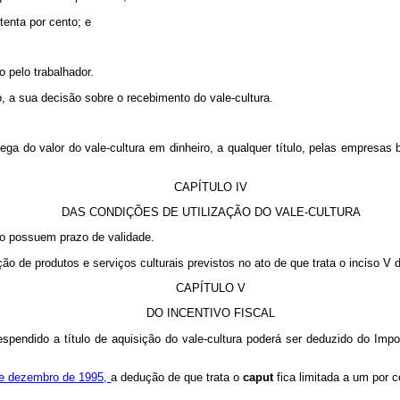
tenta por cento; e
o pelo trabalhador.
o, a sua decisão sobre o recebimento do vale-cultura.
ga do valor do vale-cultura em dinheiro, a qualquer título, pelas empresas b
CAPÍTULO IV
DAS CONDIÇÕES DE UTILIZAÇÃO DO VALE-CULTURA
não possuem prazo de validade.
ção de produtos e serviços culturais previstos no ato de que trata o inciso V
CAPÍTULO V
DO INCENTIVO FISCAL
despendido a título de aquisição do vale-cultura poderá ser deduzido do Im
6 de dezembro de 1995,
a dedução de que trata o
caput
fica limitada a um por