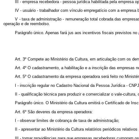
III - empresa recebedora - pessoa jurídica habilitada pela empresa o
IV - usuário - trabalhador com vínculo empregatício com a empresa be
V - taxa de administração - remuneração total cobrada das empresas
operação e de reembolso.
Parágrafo único. Apenas fará jus aos incentivos fiscais previstos no
Art. 3º Compete ao Ministério da Cultura, em articulação com os de
Art. 4º O cadastramento, a habilitação e a inscrição das empresas n
Art. 5º O cadastramento da empresa operadora será feito no Ministéri
I - inscrição regular no Cadastro Nacional da Pessoa Jurídica - CNPJ
II - qualificação técnica para produzir e comercializar o vale-cultura
Parágrafo único. O Ministério da Cultura emitirá o Certificado de In
Art. 6º São deveres da empresa operadora:
I - observar limites de cobrança de taxa de administração;
II - apresentar ao Ministério da Cultura relatórios periódicos relativo
III - tomar providências para que empresas recebedoras cumpram os d