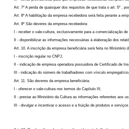
Art. 7º A perda de quaisquer dos requisitos de que trata o art. 5º ,
Art. 8º A habilitação da empresa recebedora será feita perante a em
Art. 9º São deveres da empresa recebedora:
I - receber o vale-cultura, exclusivamente para a comercialização de 
II - disponibilizar as informações necessárias à elaboração dos relató
Art. 10. A inscrição da empresa beneficiária será feita no Ministério 
I - inscrição regular no CNPJ;
II - indicação de empresa operadora possuidora de Certificado de In
III - indicação do número de trabalhadores com vínculo empregatício
Art. 11. São deveres da empresa beneficiária:
I - oferecer o vale-cultura nos termos do Capítulo III;
II - prestar ao Ministério da Cultura as informações referentes aos 
III - divulgar e incentivar o acesso e a fruição de produtos e serviços