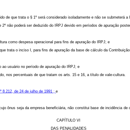
do de que trata o § 1º será considerado isoladamente e não se submeterá a l
 e 2º não poderá ser deduzido do IRPJ devido em períodos de apuração poster
cultura como despesa operacional para fins de apuração do IRPJ; e
que trata o inciso I, para fins de apuração da base de cálculo da Contribuiçã
do ao usuário no período de apuração do IRPJ; e
 nos percentuais de que tratam os arts. 15 e 16, a título de vale-cultura.
nº 8.212, de 24 de julho de 1991 ;
e
 cujo ônus seja da empresa beneficiária, não constitui base de incidência de
CAPÍTULO VI
DAS PENALIDADES