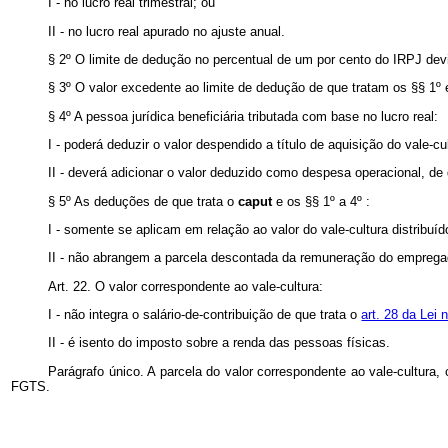
I - no lucro real trimestral; ou
II - no lucro real apurado no ajuste anual.
§ 2º O limite de dedução no percentual de um por cento do IRPJ devi
§ 3º O valor excedente ao limite de dedução de que tratam os §§ 1º
§ 4º A pessoa jurídica beneficiária tributada com base no lucro real:
I - poderá deduzir o valor despendido a título de aquisição do vale-
II - deverá adicionar o valor deduzido como despesa operacional, de 
§ 5º As deduções de que trata o
caput
e os §§ 1º a 4º :
I - somente se aplicam em relação ao valor do vale-cultura distribuí
II - não abrangem a parcela descontada da remuneração do empregado,
Art. 22. O valor correspondente ao vale-cultura:
I - não integra o salário-de-contribuição de que trata o
art. 28 da Lei 
II - é isento do imposto sobre a renda das pessoas físicas.
Parágrafo único. A parcela do valor correspondente ao vale-cultura,
FGTS.