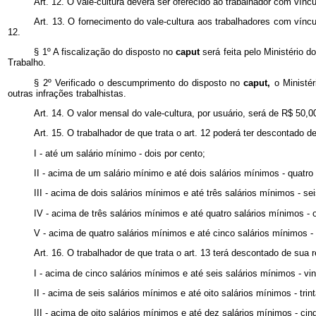
Art. 12. O vale-cultura deverá ser oferecido ao trabalhador com vín
Art. 13. O fornecimento do vale-cultura aos trabalhadores com vínc
12.
§ 1º A fiscalização do disposto no
caput
será feita pelo Ministério
Trabalho.
§ 2º Verificado o descumprimento do disposto no
caput,
o Ministé
outras infrações trabalhistas.
Art. 14. O valor mensal do vale-cultura, por usuário, será de R$ 50,00
Art. 15. O trabalhador de que trata o art. 12 poderá ter descontado 
I - até um salário mínimo - dois por cento;
II - acima de um salário mínimo e até dois salários mínimos - quatro
III - acima de dois salários mínimos e até três salários mínimos - sei
IV - acima de três salários mínimos e até quatro salários mínimos - o
V - acima de quatro salários mínimos e até cinco salários mínimos -
Art. 16. O trabalhador de que trata o art. 13 terá descontado de sua
I - acima de cinco salários mínimos e até seis salários mínimos - vin
II - acima de seis salários mínimos e até oito salários mínimos - trin
III - acima de oito salários mínimos e até dez salários mínimos - cin