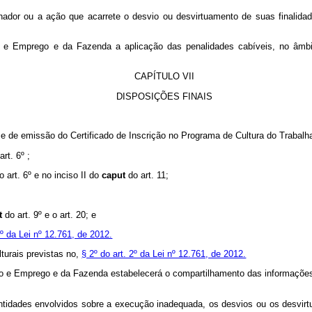
ador ou a ação que acarrete o desvio ou desvirtuamento de suas finalidad
ho e Emprego e da Fazenda a aplicação das penalidades cabíveis, no âmb
CAPÍTULO VII
DISPOSIÇÕES FINAIS
 de emissão do Certificado de Inscrição no Programa de Cultura do Trabalhado
art. 6º ;
o art. 6º e no inciso II do
caput
do art. 11;
t
do art. 9º e o art. 20; e
6º da Lei nº 12.761, de 2012.
lturais previstas no,
§ 2º do art. 2º da Lei nº 12.761, de 2012.
alho e Emprego e da Fazenda estabelecerá o compartilhamento das informaçõe
entidades envolvidos sobre a execução inadequada, os desvios ou os desvirt