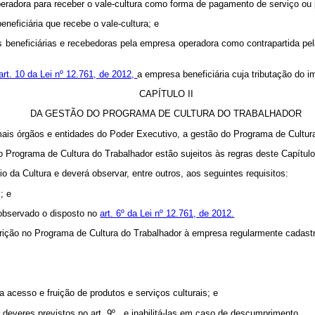
peradora para receber o vale-cultura como forma de pagamento de serviço ou p
neficiária que recebe o vale-cultura; e
 beneficiárias e recebedoras pela empresa operadora como contrapartida pela
art. 10 da Lei nº 12.761, de 2012,
a empresa beneficiária cuja tributação do i
CAPÍTULO II
DA GESTÃO DO PROGRAMA DE CULTURA DO TRABALHADOR
mais órgãos e entidades do Poder Executivo, a gestão do Programa de Cultur
o Programa de Cultura do Trabalhador estão sujeitos às regras deste Capítulo
o da Cultura e deverá observar, entre outros, aos seguintes requisitos:
; e
, observado o disposto no
art. 6º da Lei nº 12.761, de 2012.
scrição no Programa de Cultura do Trabalhador à empresa regularmente cadastr
s a acesso e fruição de produtos e serviços culturais; e
everes previstos no art. 9º , e inabilitá-las em caso de descumprimento.