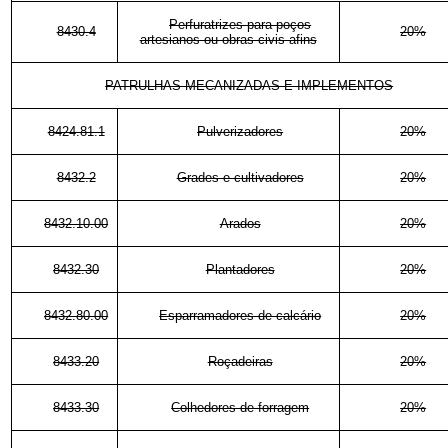
Perfuratrizes para poços
8430.4
20%
artesianos ou obras civis afins
PATRULHAS MECANIZADAS E IMPLEMENTOS
8424.81.1
Pulverizadores
20%
8432.2
Grades e cultivadores
20%
8432.10.00
Arados
20%
8432.30
Plantadores
20%
8432.80.00
Esparramadores de calcário
20%
8433.20
Roçadeiras
20%
8433.30
Colhedores de forragem
20%