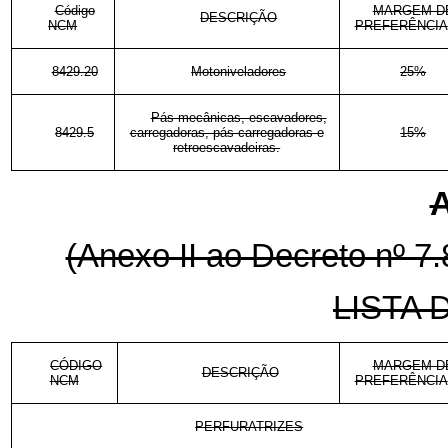
Código
MARGEM D
DESCRIÇÃO
NCM
PREFERÊNCIA
8429.20
Motoniveladores
25%
Pás mecânicas, escavadores,
8429.5
carregadoras, pás carregadoras e
15%
retroescavadeiras.
A
(Anexo II ao Decreto nº 7
LISTA
CÓDIGO
MARGEM D
DESCRIÇÃO
NCM
PREFERÊNCIA
PERFURATRIZES