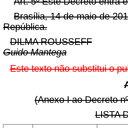
Art. 5º Este Decreto entra 
Brasília, 14 de maio de 20
República.
DILMA ROUSSEFF
Guido Mantega
Este texto não substitui o 
(Anexo I ao Decreto nº
LISTA