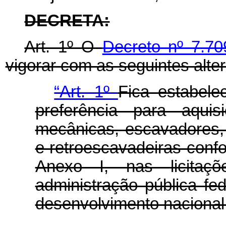
DECRETA:
Art. 1º O
Decreto nº 7.70
vigorar com as seguintes alte
“Art. 1º
Fica estabel
preferência para aquis
mecânicas, escavadores,
e retroescavadeiras conf
Anexo I, nas licitaç
administração pública fe
desenvolvimento nacional 