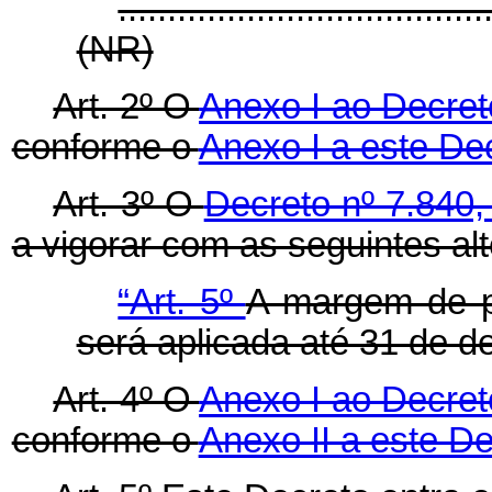
.....................................
(NR)
Art. 2º O
Anexo I ao Decret
conforme o
Anexo I a este De
Art. 3º O
Decreto nº 7.840
a vigorar com as seguintes al
“Art. 5º
A margem de pr
será aplicada até 31 de 
Art. 4º O
Anexo I ao Decret
conforme o
Anexo II a este De