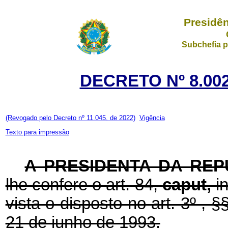
Presidên
Subchefia p
DECRETO Nº 8.002
(Revogado pelo Decreto nº 11.045, de 2022)
Vigência
Texto para impressão
A PRESIDENTA DA REP
lhe confere o art. 84,
caput,
i
vista o disposto no art. 3º , §
21 de junho de 1993,