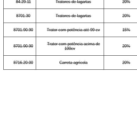
84.29.11
Tratores de lagartas
20%
8701.30
Tratores de lagartas
20%
8701.90.90
Trator com potência até 99 cv
15%
Trator com potência acima de
8701.90.90
20%
100cv
8716.20.00
Carreta agrícola
20%