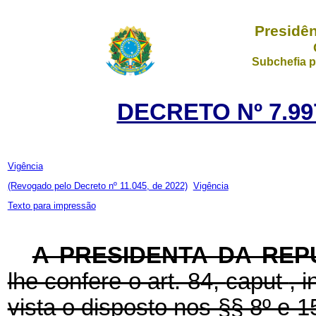
Presidên
Subchefia p
DECRETO Nº 7.99
Vigência
(Revogado pelo Decreto nº 11.045, de 2022)
Vigência
Texto para impressão
A PRESIDENTA DA REP
lhe confere o art. 84,
caput
, 
vista o disposto nos §§ 8º e 15