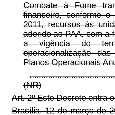
Combate à Fome trans
financeiro, conforme o
2011, recursos às uni
aderido ao PAA, com a fi
a vigência do te
operacionalização da
Planos Operacionais Anu
....................................
(NR)
Art. 2º Este Decreto entra 
Brasília, 12 de março de 