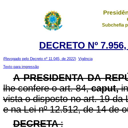
Presidên
Subchefia p
DECRETO Nº 7.956,
(Revogado pelo Decreto nº 11.045, de 2022)
Vigência
Texto para impressão
A PRESIDENTA DA REP
lhe confere o art. 84,
caput,
i
vista o disposto no art. 19 da 
e na Lei nº 12.512, de 14 de 
DECRETA
: