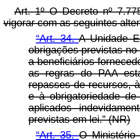
Art. 1º O Decreto nº 7.77
vigorar com as seguintes alte
“Art. 34.
A Unidade E
obrigações previstas no 
a beneficiários fornec
as regras do PAA esta
repasses de recursos, 
e à obrigatoriedade de 
aplicados indevidamen
previstas em lei.” (NR)
“Art. 35.
O Ministério