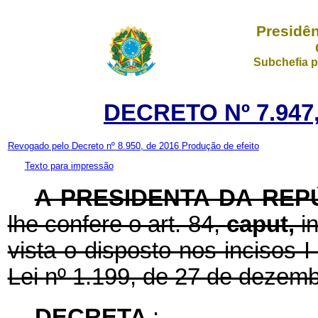
Presidên
Subchefia p
DECRETO Nº 7.947
Revogado pelo Decreto nº 8.950, de 2016
Produção de efeito
Texto para impressão
A PRESIDENTA DA REP
lhe confere o art. 84,
caput,
i
vista o disposto nos incisos I
Lei nº
1.199, de 27 de dezemb
DECRETA
: