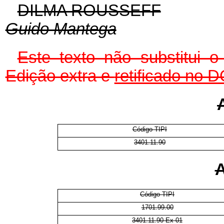
DILMA ROUSSEFF
Guido Mantega
Este texto não substitui 
Edição extra e
retificado no 
Código TIPI
3401.11.90
A
Código TIPI
1701.99.00
3401.11.90 Ex 01