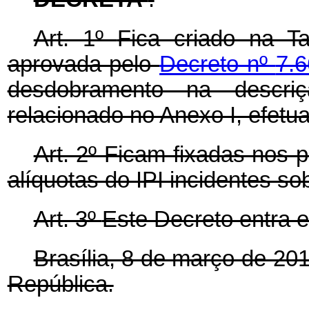
Art. 1º
Fica criado na Ta
aprovada pelo
Decreto nº
7.
desdobramento na descriç
relacionado no Anexo I, efetu
Art. 2º
Ficam fixadas nos p
alíquotas do IPI incidentes so
Art. 3º
Este Decreto entra e
Brasília, 8 de março de 20
República.