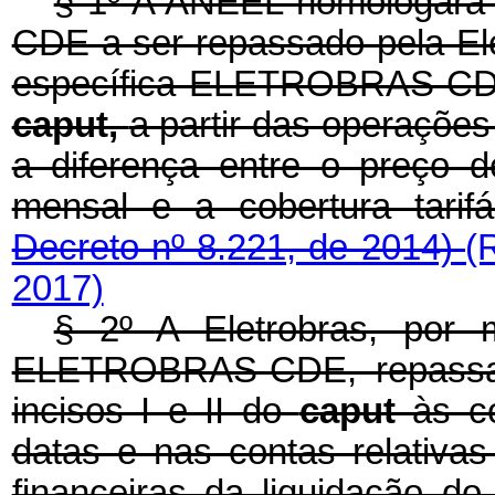
§ 1º
A ANEEL homologará 
CDE a ser repassado pela Ele
específica ELETROBRAS-CDE,
caput,
a partir das operações
a diferença entre o preço d
mensal e a cobertura tarif
Decreto nº 8.221, de 2014)
(
2017)
§ 2º
A Eletrobras, por 
ELETROBRAS-CDE, repassar
incisos I e II do
caput
às c
datas e nas contas relativa
financeiras da liquidação d