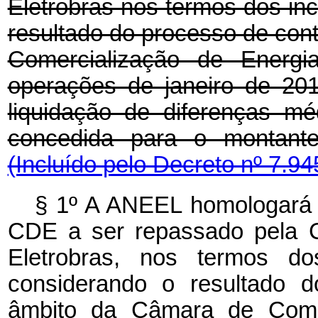
Eletrobras nos termos dos inc
resultado do processo de con
Comercialização de Energi
operações de janeiro de 201
liquidação de diferenças mé
concedida para o montante
(Incluído pelo Decreto nº 7.94
§ 1º A ANEEL homologará 
CDE a ser repassado pela Cen
Eletrobras, nos termos d
considerando o resultado d
âmbito da Câmara de Comerc