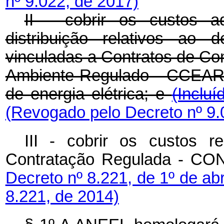
nº 9.022, de 2017)
II - cobrir os custos a
distribuição relativos ao 
vinculadas a Contratos de Com
Ambiente Regulado - CCEAR, 
de energia elétrica; e
(Inclu
(Revogado pelo Decreto nº 9.
III - cobrir os custos 
Contratação Regulada - CO
Decreto nº 8.221, de 1º de ab
8.221, de 2014)