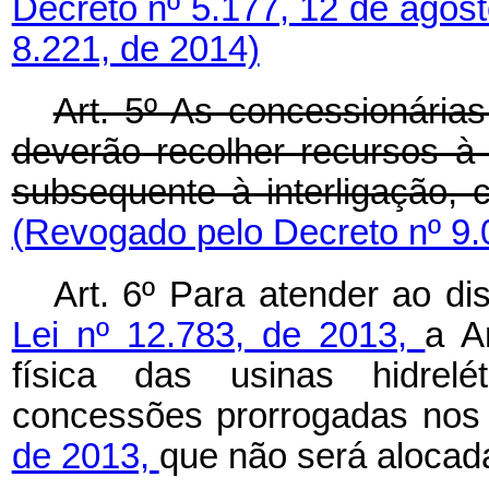
Decreto nº 5.177, 12 de agos
8.221, de 2014)
Art. 5º
As concessionárias 
deverão recolher recursos à 
subsequente à interligação,
(Revogado pelo Decreto nº 9.
Art. 6º Para atender ao d
Lei nº 12.783, de 2013,
a A
física das usinas hidrel
concessões prorrogadas nos
de 2013,
que não será alocad