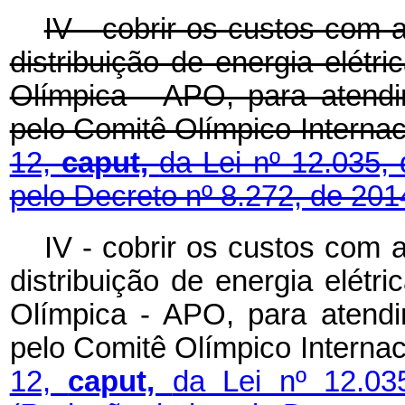
IV - cobrir os custos com 
distribuição de energia elétri
Olímpica - APO, para atendi
pelo Comitê Olímpico Interna
12,
caput,
da Lei nº 12.035,
pelo Decreto nº 8.272, de 201
IV - cobrir os custos com 
distribuição de energia elétri
Olímpica - APO, para atendi
pelo Comitê Olímpico Interna
12,
caput,
da Lei nº 12.0