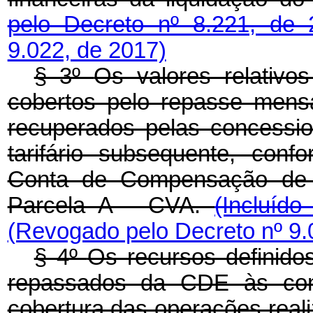
pelo Decreto nº 8.221, de
9.022, de 2017)
§ 3º
Os valores relativo
cobertos pelo repasse men
recuperados pelas concessio
tarifário subsequente, con
Conta de Compensação de V
Parcela A - CVA.
(Incluíd
(Revogado pelo Decreto nº 9.
§ 4º
Os recursos definidos
repassados da CDE às conce
cobertura das operações real