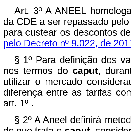
Art. 3º A ANEEL homologa
da CDE a ser repassado pelo 
para custear os descontos de 
pelo Decreto nº 9.022, de 201
§ 1º
Para definição dos v
nos termos do
caput,
duran
utilizar o mercado considera
diferença entre as tarifas c
art. 1º .
§ 2º
A Aneel definirá meto
de que trata o
caput,
consider