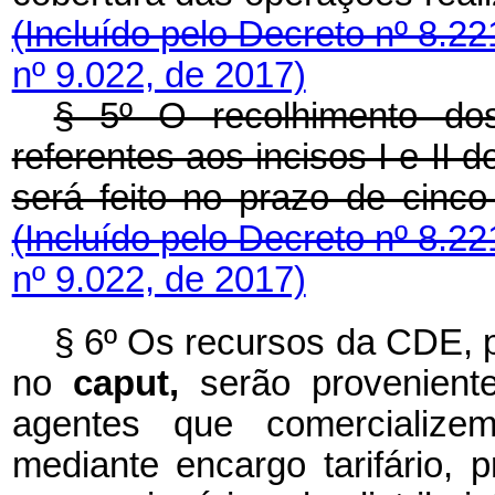
(Incluído pelo Decreto nº 8.2
nº 9.022, de 2017)
§ 5º
O recolhimento do
referentes aos incisos I e II 
será feito no prazo de cinc
(Incluído pelo Decreto nº 8.2
nº 9.022, de 2017)
§ 6º Os recursos da CDE, p
no
caput,
serão provenien
agentes que comercialize
mediante encargo tarifário, 