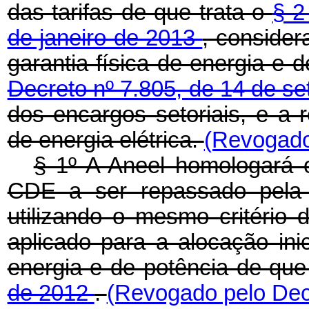
das tarifas de que trata o
§ 
de janeiro de 2013
, consider
garantia física de energia e 
Decreto nº 7.805, de 14 de s
dos encargos setoriais, e a
de energia elétrica.
(Revogado
§ 1º A Aneel homologará 
CDE a ser repassado pela
utilizando o mesmo critério d
aplicado para a alocação inic
energia e de potência de que
de 2012
.
(Revogado pelo Decr