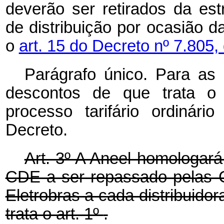
deverão ser retirados da estr
de distribuição por ocasião da
o
art. 15 do Decreto nº 7.805
Parágrafo único. Para as p
descontos de que trata 
processo tarifário ordinár
Decreto.
Art. 3º A Aneel homologar
CDE a ser repassado pelas Cen
Eletrobras a cada distribuido
trata o art. 1º
.