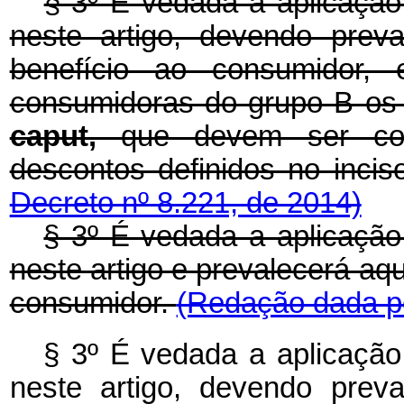
§ 3º
É vedada a aplicação
neste artigo, devendo prev
benefício ao consumidor, 
consumidoras do grupo B os d
caput,
que devem ser co
descontos definidos no inci
Decreto nº 8.221, de 2014)
§ 3º É vedada a aplicação
neste artigo e prevalecerá aqu
consumidor.
(Redação dada pe
§ 3º É vedada a aplicação
neste artigo, devendo prev