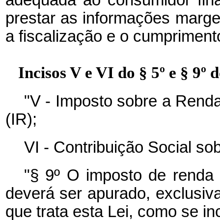
adequada ao consumidor fin
prestar as informações marge
a fiscalização e o cumprimento
Incisos V e VI do § 5º e § 9º d
"V - Imposto sobre a Rend
(IR);
VI - Contribuição Social so
"§ 9º O imposto de renda 
deverá ser apurado, exclusiv
que trata esta Lei, como se in