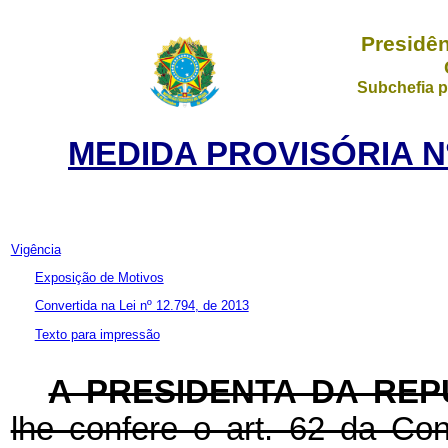
Presidên
Subchefia p
MEDIDA PROVISÓRIA Nº
Vigência
Exposição de Motivos
Convertida na Lei nº 12.794, de 2013
Texto para impressão
A PRESIDENTA DA REP
lhe confere o art. 62 da Con