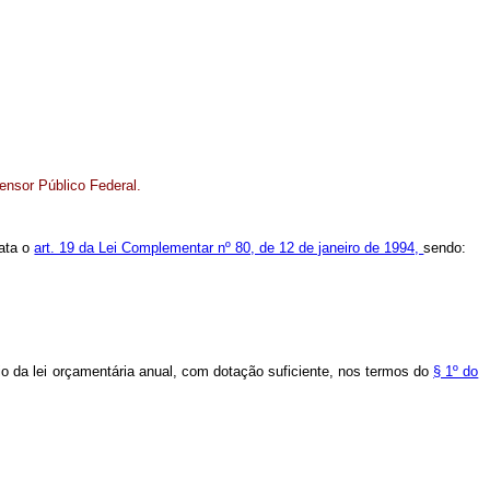
ensor Público Federal.
rata o
art. 19 da Lei Complementar nº 80, de 12 de janeiro de 1994,
sendo:
io da lei orçamentária anual, com dotação suficiente, nos termos do
§ 1º do