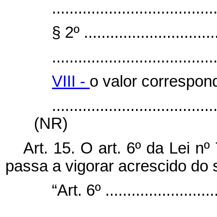
.....................................
§ 2º ...............................
.....................................
VIII -
o valor correspond
.....................................
(NR)
Art. 15. O art. 6º da Lei 
passa a vigorar acrescido do s
“Art. 6º ...........................
.....................................