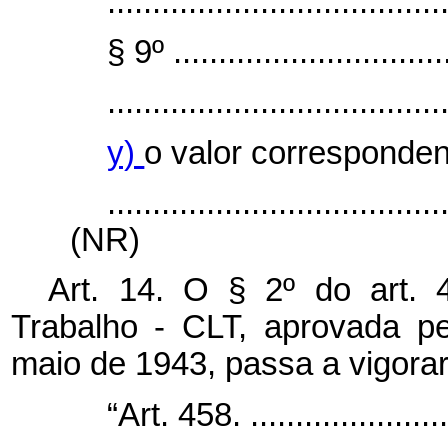
.....................................
§ 9º ...............................
.....................................
y)
o valor corresponden
.....................................
(NR)
Art. 14. O § 2º do art.
Trabalho - CLT, aprovada pe
maio de 1943, passa a vigorar 
“Art. 458. ........................