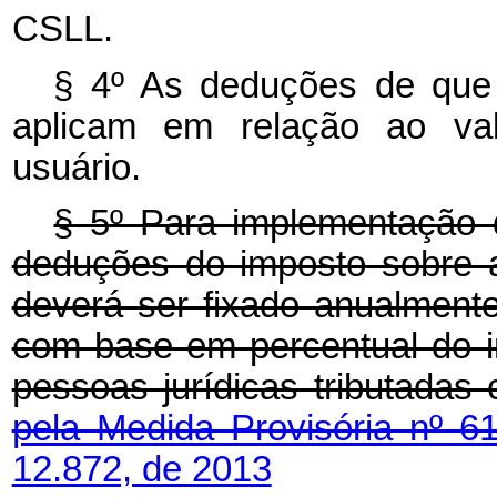
CSLL.
§ 4º As deduções de que
aplicam em relação ao valo
usuário.
§ 5º Para implementação 
deduções do imposto sobre a
deverá ser fixado anualmente 
com base em percentual do i
pessoas jurídicas tributadas
pela Medida Provisória nº 6
12.872, de 2013