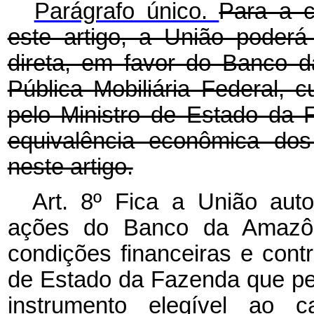
Parágrafo único.
Para a c
este artigo, a União poderá
direta, em favor do Banco d
Pública Mobiliária Federal, c
pelo Ministro de Estado da 
equivalência econômica dos
neste artigo.
Art. 8º Fica a União auto
ações do Banco da Amazôn
condições financeiras e contr
de Estado da Fazenda que p
instrumento elegível ao c