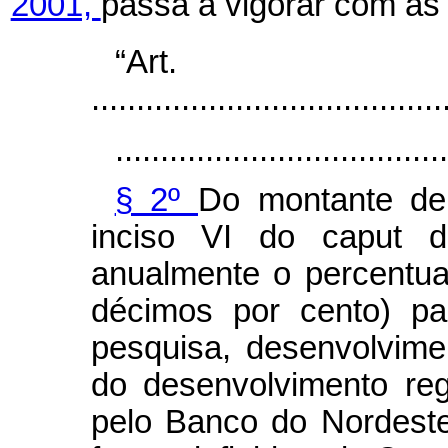
2001,
passa a vigorar com as 
“Ar
.......................................
.....................................
§ 2º
Do montante de
inciso VI do
caput
d
anualmente o percentua
décimos por cento) pa
pesquisa, desenvolvime
do desenvolvimento reg
pelo Banco do Nordeste