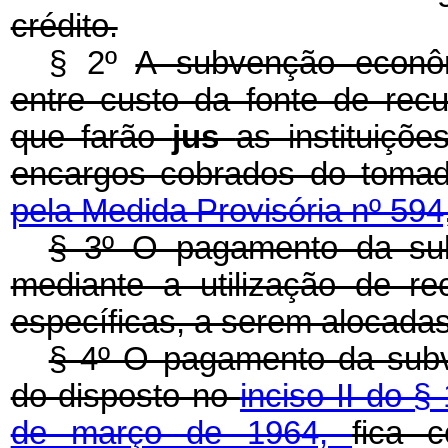
crédito.
§ 2º
A subvenção econôm
entre custo da fonte de rec
que farão
jus
as instituiçõe
encargos cobrados do tomado
pela Medida Provisória nº 594
§ 3º O pagamento da su
mediante a utilização de r
específicas, a serem alocada
§ 4º O pagamento da subv
do disposto no
inciso II do §
de março de 1964,
fica 