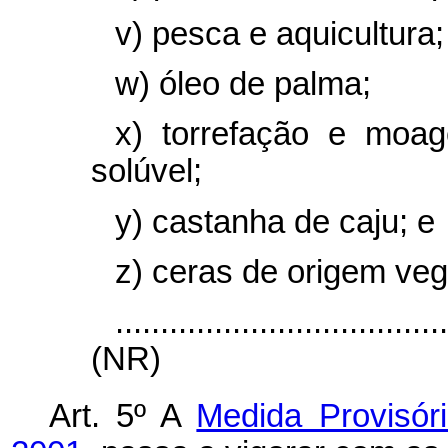
v) pesca e aquicultura;
w) óleo de palma;
x) torrefação e moa
solúvel;
y) castanha de caju; e
z) ceras de origem veg
....................................
(NR)
Art. 5º A
Medida Provisór