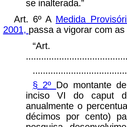
se inalterada.”
Art. 6º A
Medida Provisór
2001,
passa a vigorar com as 
“Ar
.......................................
.....................................
§ 2º
Do montante de
inciso VI do
caput
d
anualmente o percentua
décimos por cento) pa
pesquisa, desenvolvime