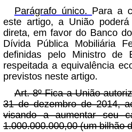
Parágrafo único.
Para a c
este artigo, a União poderá
direta, em favor do Banco do 
Dívida Pública Mobiliária Fe
definidas pelo Ministro de
respeitada a equivalência ec
previstos neste artigo.
Art. 8º Fica a União autori
31 de dezembro de 2014, a
visando a aumentar seu ca
1.000.000.000,00 (um bilhão d