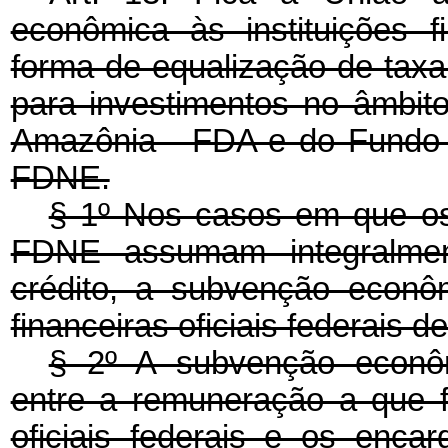
econômica às instituições fi
forma de equalização de taxa
para investimentos no âmbi
Amazônia - FDA e do Fundo 
FDNE.
§ 1º Nos casos em que o
FDNE assumam integralmen
crédito, a subvenção econôm
financeiras oficiais federais 
§ 2º A subvenção econôm
entre a remuneração a que fa
oficiais federais e os enca