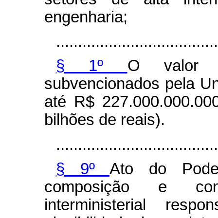
engenharia;
.....................................
§ 1º
O valor t
subvencionados pela Un
até R$ 227.000.000.000
bilhões de reais).
.....................................
§ 9º
Ato do Poder
composição e com
interministerial res