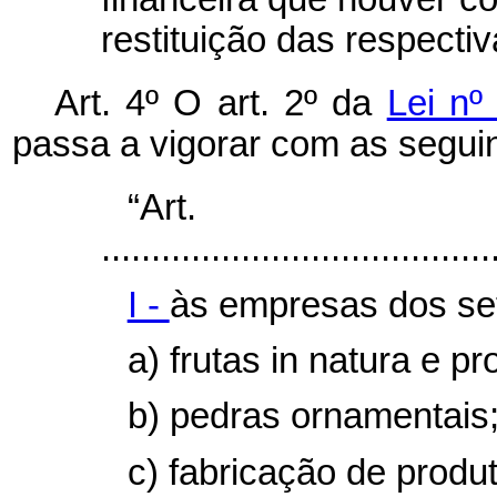
restituição das respecti
Art. 4º O art. 2º da
Lei nº
passa a vigorar com as seguin
“Ar
.......................................
I -
às empresas dos se
a) frutas
in natura
e pr
b) pedras ornamentais
c) fabricação de produt