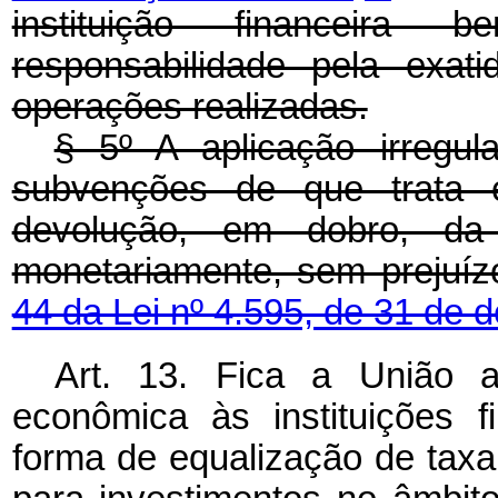
instituição financeira 
responsabilidade pela exat
operações realizadas.
§ 5º A aplicação irregul
subvenções de que trata es
devolução, em dobro, da 
monetariamente, sem prejuíz
44 da Lei nº 4.595, de 31 de
Art. 13. Fica a União 
econômica às instituições fi
forma de equalização de taxa