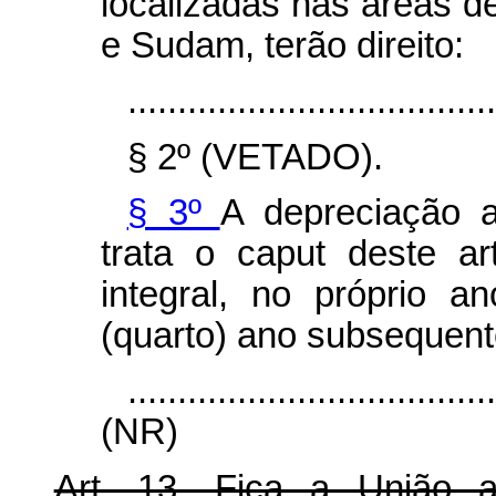
localizadas nas áreas d
e Sudam, terão direito:
.....................................
§ 2º (VETADO).
§ 3º
A depreciação a
trata o
caput
deste ar
integral, no próprio 
(quarto) ano subsequent
....................................
(NR)
Art. 13. Fica a União 