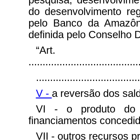
do desenvolvimento reg
pelo Banco da Amazôni
definida pelo Conselho D
“Ar
.......................................
.....................................
V -
a reversão dos sal
VI - o produto do 
financiamentos concedid
VII - outros recursos pr