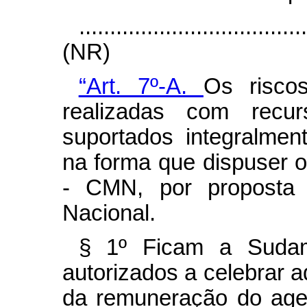
....................................
(NR)
“Art. 7º-A.
Os risco
realizadas com rec
suportados integralmen
na forma que dispuser 
- CMN, por proposta d
Nacional.
§ 1º
Ficam a Sudam
autorizados a celebrar a
da remuneração do age