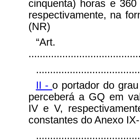
cinquenta) horas e 360 
respectivamente, na fo
(NR)
“Art
.......................................
.....................................
II -
o portador do grau
perceberá a GQ em val
IV e V, respectivamen
constantes do Anexo IX-
....................................