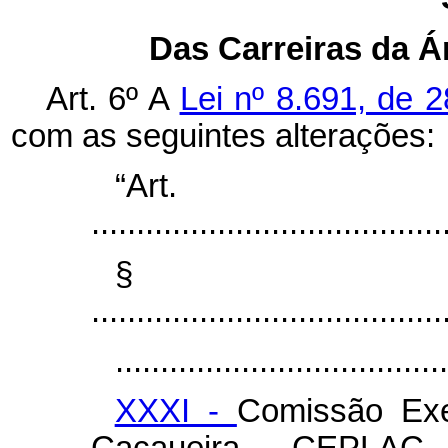
Das Carreiras da Á
Art. 6º A
Lei nº 8.691, de 
com as seguintes alterações:
“Ar
.......................................
§
.......................................
.....................................
XXXI -
Comissão Exe