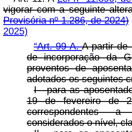
vigorar com a seguinte al
Provisória nº 1.286, de 2024)
2025)
“Art. 99-A.
A partir de
de incorporação d
proventos de aposenta
adotados os seguintes cr
I - para as aposentado
19 de fevereiro de 20
correspondentes a
considerados o nível, cl