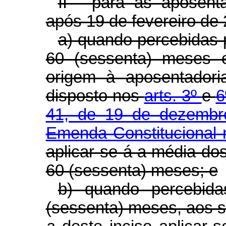
II - para as aposenta
após 19 de fevereiro de
a) quando percebidas p
60 (sessenta) meses 
origem à aposentadori
disposto nos
arts. 3º
e
6
41, de 19 de dezemb
Emenda Constitucional 
aplicar-se-á a média do
60 (sessenta) meses; e
b) quando percebida
(sessenta) meses, aos se