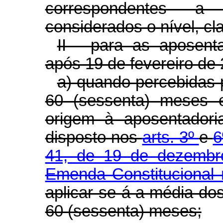
correspondentes a
considerados o nível, cl
II - para as aposenta
após 19 de fevereiro de
a) quando percebidas p
60 (sessenta) meses 
origem à aposentadori
disposto nos
arts. 3º
e
6
41, de 19 de dezemb
Emenda Constitucional 
aplicar-se-á a média do
60 (sessenta) meses;