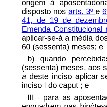
origem à aposentadori
disposto nos
arts. 3º
e
6
41, de 19 de dezemb
Emenda Constitucional 
aplicar-se-á a média do
60 (sessenta) meses; e
b) quando percebida
(sessenta) meses, aos se
a
deste inciso aplicar-
inciso I do
caput
; e
III - para as aposent
enquadrem nas hipóteses