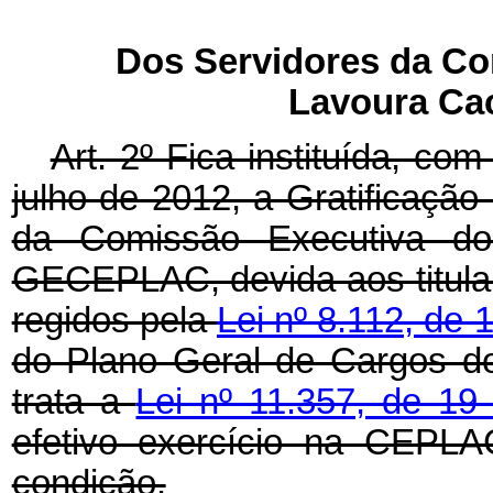
Dos Servidores da Co
Lavoura Ca
Art. 2º Fica instituída, com
julho de 2012, a Gratificaçã
da Comissão Executiva do
GECEPLAC, devida aos titular
regidos pela
Lei nº 8.112, de
do Plano Geral de Cargos d
trata a
Lei nº 11.357, de 19
efetivo exercício na CEPL
condição.