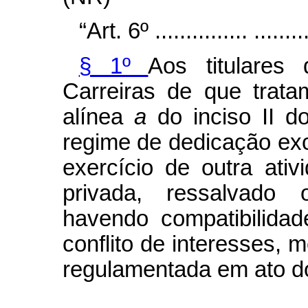
“Art. 6º ............... ..........
§ 1º
Aos titulares
Carreiras de que trat
alínea
a
do inciso II 
regime de dedicação ex
exercício de outra ati
privada, ressalvado 
havendo compatibilida
conflito de interesses, 
regulamentada em ato do
....................................