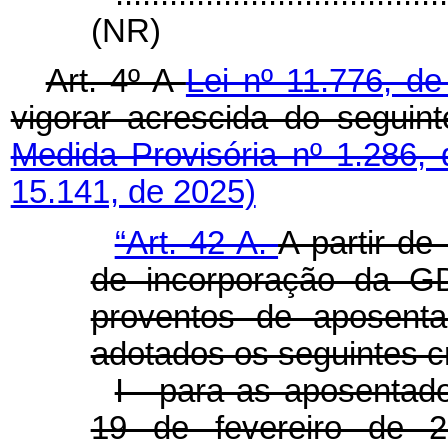
(NR)
Art. 4º A
Lei nº 11.776, d
vigorar acrescida do segu
Medida Provisória nº 1.286,
15.141, de 2025)
“Art. 42-A.
A partir de
de incorporação da 
proventos de aposenta
adotados os seguintes cr
I - para as aposentado
19 de fevereiro de 20