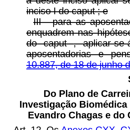
a
deste inciso aplicar-
inciso I do
caput
; e
III - para as aposent
enquadrem nas hipóteses
do
caput
, aplicar-se
aposentadorias e pe
10.887, de 18 de junho 
Do Plano de Carrei
Investigação Biomédica 
Evandro Chagas e do 
Art. 12. Os
Anexos CXX,
C