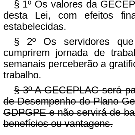
§ 1º Os valores da GECEP
desta Lei, com efeitos fin
estabelecidas.
§ 2º Os servidores qu
cumprirem jornada de trabal
semanais perceberão a gratifi
trabalho.
§ 3º A GECEPLAC será pag
de Desempenho do Plano Ger
GDPGPE e não servirá de bas
benefícios ou vantagens.