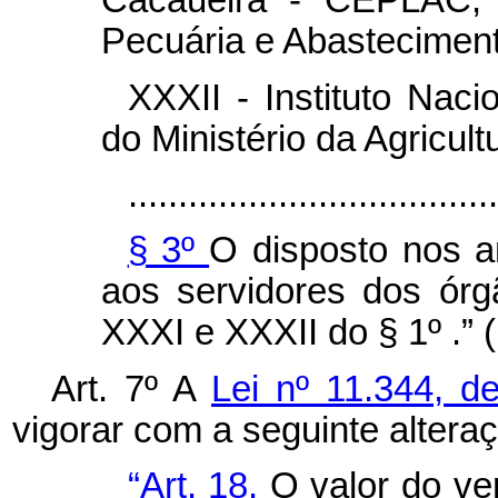
Cacaueira - CEPLAC, d
Pecuária e Abasteciment
XXXII - Instituto Nac
do Ministério da Agricul
.....................................
§ 3º
O disposto nos ar
aos servidores dos órg
XXXI e XXXII do § 1º .” 
Art. 7º A
Lei nº 11.344, 
vigorar com a seguinte altera
“Art. 18.
O valor do ve