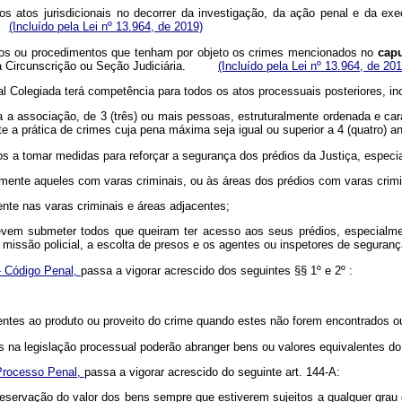
s atos jurisdicionais no decorrer da investigação, da ação penal e da exe
o.
(Incluído pela Lei nº 13.964, de 2019)
essos ou procedimentos que tenham por objeto os crimes mencionados no
capu
 sua Circunscrição ou Seção Judiciária.
(Incluído pela Lei nº 13.964, de 201
nal Colegiada terá competência para todos os atos processuais posteriores, 
sa a associação, de 3 (três) ou mais pessoas, estruturalmente ordenada e car
te a prática de crimes cuja pena máxima seja igual ou superior a 4 (quatro) a
os a tomar medidas para reforçar a segurança dos prédios da Justiça, especi
almente aqueles com varas criminais, ou às áreas dos prédios com varas crimi
ente nas varas criminais e áreas adjacentes;
devem submeter todos que queiram ter acesso aos seus prédios, especialme
missão policial, a escolta de presos e os agentes ou inspetores de seguranç
- Código Penal,
passa a vigorar acrescido dos seguintes §§ 1º e 2º :
entes ao produto ou proveito do crime quando estes não forem encontrados ou
as na legislação processual poderão abranger bens ou valores equivalentes do
 Processo Penal,
passa a vigorar acrescido do seguinte art. 144-A:
reservação do valor dos bens sempre que estiverem sujeitos a qualquer grau 