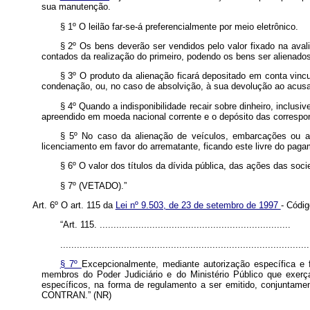
sua manutenção.
§ 1º O leilão far-se-á preferencialmente por meio eletrônico.
§ 2º Os bens deverão ser vendidos pelo valor fixado na avalia
contados da realização do primeiro, podendo os bens ser alienados p
§ 3º O produto da alienação ficará depositado em conta vinc
condenação, ou, no caso de absolvição, à sua devolução ao acus
§ 4º Quando a indisponibilidade recair sobre dinheiro, inclu
apreendido em moeda nacional corrente e o depósito das correspon
§ 5º No caso da alienação de veículos, embarcações ou aero
licenciamento em favor do arrematante, ficando este livre do pagam
§ 6º O valor dos títulos da dívida pública, das ações das soci
§ 7º (VETADO).”
Art. 6º O art. 115 da
Lei nº 9.503, de 23 de setembro de 1997
- Códig
“Art. 115. .....................................................................
..........................................................................................
§ 7º
Excepcionalmente, mediante autorização específica e 
membros do Poder Judiciário e do Ministério Público que exerça
específicos, na forma de regulamento a ser emitido, conjuntame
CONTRAN.” (NR)