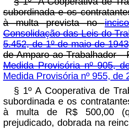
§ 1º A Cooperativa de Tra
subordinada e os contratante
à multa prevista no
inci
Consolidação das Leis do Tra
5.452, de 1º de maio de 1943
de Amparo ao Trabalhador - 
Medida Provisória nº 905, d
Medida Provisória nº 955, de 
§ 1º A Cooperativa de Tra
subordinada e os contratante
à multa de R$ 500,00 (qui
prejudicado, dobrada na reinc