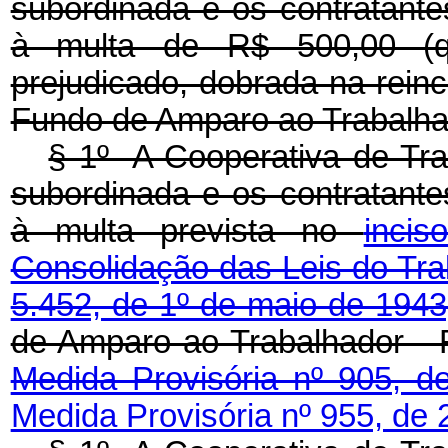
subordinada e os contratante
à multa de R$ 500,00 (qui
prejudicado, dobrada na reinc
Fundo de Amparo ao Trabalhad
§ 1º A Cooperativa de Tra
subordinada e os contratante
à multa prevista no
inci
Consolidação das Leis do Tra
5.452, de 1º de maio de 1943
de Amparo ao Trabalhador - 
Medida Provisória nº 905, d
Medida Provisória nº 955, de 