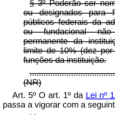
§ 3º Poderão ser nom
ou designados para fu
públicos federais da ad
ou fundacional não
permanente da institu
limite de 10% (dez por
funções da instituição.
....................................
(NR)
Art. 5º O art. 1º da
Lei nº 
passa a vigorar com a seguin