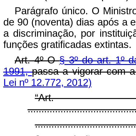
Parágrafo único. O Minist
de 90 (noventa) dias após a e
a discriminação, por institui
funções gratificadas extintas.
Art. 4º O
§ 3º do art. 1º 
1991,
passa a vigorar com a
Lei nº 12.772, 2012)
“Ar
.......................................
.....................................