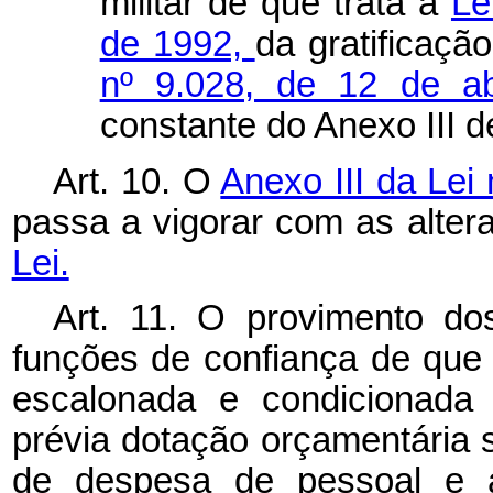
militar de que trata a
Le
de 1992,
da gratificaçã
nº 9.028, de 12 de a
constante do Anexo III d
Art. 10. O
Anexo III da Lei
passa a vigorar com as alte
Lei.
Art. 11. O provimento d
funções de confiança de que t
escalonada e condicionada
prévia dotação orçamentária s
de despesa de pessoal e a