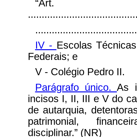
“Ar
.......................................
.....................................
IV -
Escolas Técnicas
Federais; e
V - Colégio Pedro II.
Parágrafo único.
As i
incisos I, II, III e V do
c
de autarquia, detentora
patrimonial, finance
disciplinar.” (NR)