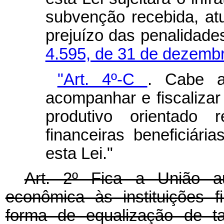
subvenção recebida, at
prejuízo das penalidade
4.595, de 31 de dezemb
"Art. 4º-C
.
Cabe a
acompanhar e fiscalizar
produtivo orientado r
financeiras beneficiár
esta Lei."
Art. 2º Fica a União a
econômica às instituições fi
forma de equalização de t