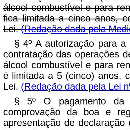
álcool combustível e para re
fica limitada a cinco anos, c
Lei.
(Redação dada pela Medid
§ 4º A autorização para 
contratação das operações d
álcool combustível e para re
é limitada a 5 (cinco) anos, 
Lei.
(Redação dada pela Lei n
§ 5º O pagamento da eq
comprovação da boa e regu
apresentação de declaração d