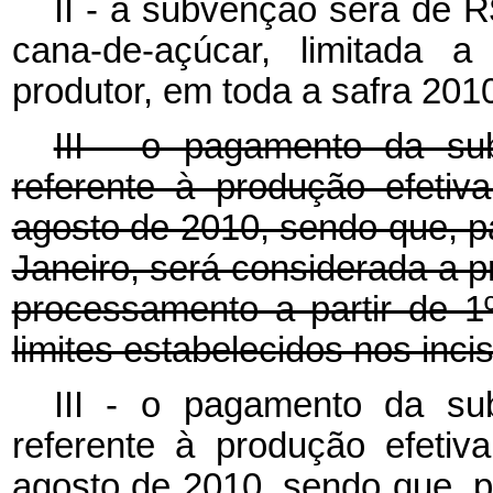
II - a subvenção será de R
cana-de-açúcar, limitada a
produtor, em toda a safra 201
III - o pagamento da su
referente à produção efetiv
agosto de 2010, sendo que, p
Janeiro, será considerada a 
processamento a partir de 
limites estabelecidos nos incis
III - o pagamento da su
referente à produção efetiv
agosto de 2010, sendo que, 