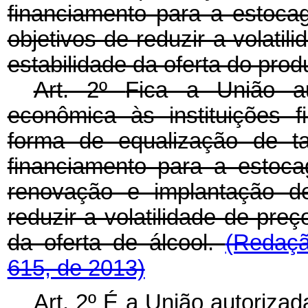
financiamento para a estoca
objetivos de reduzir a volatil
estabilidade da oferta do prod
Art. 2º
Fica a União a
econômica às instituições fi
forma de equalização de t
financiamento para a estoc
renovação e implantação de
reduzir a volatilidade de preç
da oferta de álcool.
(Redaçã
615, de 2013)
Art. 2º É a União autoriz