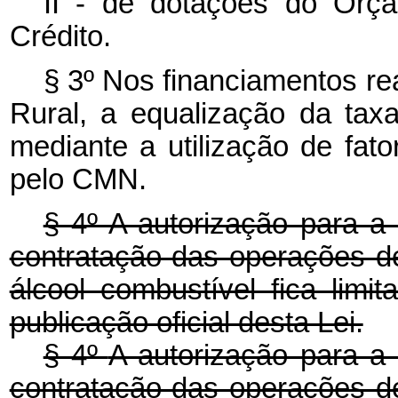
II - de dotações do Orç
Crédito.
§ 3º Nos financiamentos r
Rural, a equalização da ta
mediante a utilização de fat
pelo CMN.
§ 4º A autorização para 
contratação das operações d
álcool combustível fica limi
publicação oficial desta Lei.
§ 4º
A autorização para a
contratação das operações d