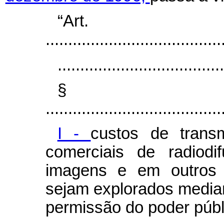
“Ar
.......................................
.....................................
§
.......................................
I -
custos de trans
comerciais de radiod
imagens e em outros
sejam explorados media
permissão do poder públ