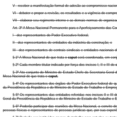
V - receber a manifestação formal de adesão ao compromisso naciona
VI - debater e propor a revisão, os resultados e a vigência do compr
VII - elaborar seu regimento interno e as demais normas de organi
Art. 3º A Mesa Nacional Permanente para o Aperfeiçoamento das Con
I - dez representantes do Poder Executivo federal;
II - dez representantes de entidades da indústria da construção; e
III - dez representantes de centrais sindicais e entidades nacionais 
§ 1º A Mesa Nacional de que trata o
caput
será coordenada, em conju
§ 2º Cada membro titular indicado por força dos incisos I, II e III do
§ 3º Ato conjunto do Ministro de Estado Chefe da Secretaria-Geral
Mesa Nacional de que trata o
caput.
§ 4º Os representantes dos órgãos do Poder Executivo federal de que
da Presidência da República e do Ministro de Estado do Trabalho e Empre
§ 5º Os representantes das entidades referidas nos incisos II e III 
Geral da Presidência da República e do Ministro de Estado do Trabalho e 
§ 6º Poderão participar das reuniões da Mesa Nacional, a convite de
pessoas físicas e representantes de pessoas jurídicas que, por sua experiê