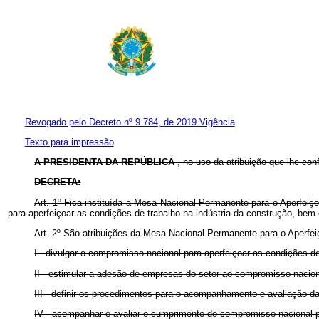
Revogado pelo Decreto nº 9.784, de 2019
Vigência
Texto para impressão
A PRESIDENTA DA REPÚBLICA
, no uso da atribuição que lhe conf
DECRETA:
Art. 1º Fica instituída a Mesa Nacional Permanente para o Aperfeiç
para aperfeiçoar as condições de trabalho na indústria da construção, be
Art. 2º São atribuições da Mesa Nacional Permanente para o Aperfe
I - divulgar o compromisso nacional para aperfeiçoar as condições de
II - estimular a adesão de empresas do setor ao compromisso nacion
III - definir os procedimentos para o acompanhamento e avaliação 
IV - acompanhar e avaliar o cumprimento do compromisso nacional 