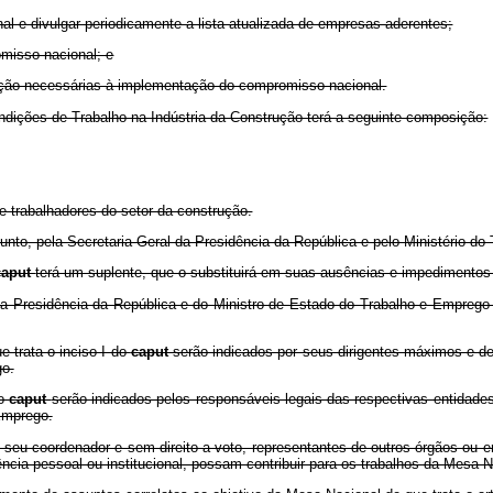
l e divulgar periodicamente a lista atualizada de empresas aderentes;
omisso nacional; e
zação necessárias à implementação do compromisso nacional.
dições de Trabalho na Indústria da Construção terá a seguinte composição:
de trabalhadores do setor da construção.
nto, pela Secretaria-Geral da Presidência da República e pelo Ministério do
caput
terá um suplente, que o substituirá em suas ausências e impedimentos
 da Presidência da República e do Ministro de Estado do Trabalho e Emprego
 trata o inciso I do
caput
serão indicados por seus dirigentes máximos e de
go.
do
caput
serão indicados pelos responsáveis legais das respectivas entidade
Emprego.
 seu coordenador e sem direito a voto, representantes de outros órgãos ou en
ncia pessoal ou institucional, possam contribuir para os trabalhos da Mesa N