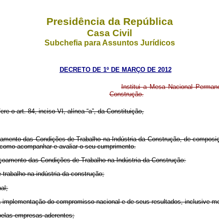
Presidência da República
Casa Civil
Subchefia para Assuntos Jurídicos
DECRETO DE 1º DE MARÇO DE 2012
Institui a Mesa Nacional Perman
Construção.
ere o art. 84, inciso VI, alínea “a”, da Constituição,
oamento das Condições de Trabalho na Indústria da Construção, de composição
m como acompanhar e avaliar o seu cumprimento.
içoamento das Condições de Trabalho na Indústria da Construção:
 trabalho na indústria da construção;
al;
da implementação do compromisso nacional e de seus resultados, inclusive 
pelas empresas aderentes;