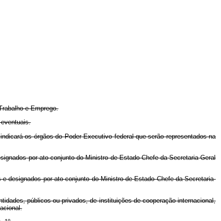
 Trabalho e Emprego.
 eventuais.
 indicará os órgãos do Poder Executivo federal que serão representados na
signados por ato conjunto do Ministro de Estado Chefe da Secretaria-Geral
s e designados por ato conjunto do Ministro de Estado Chefe da Secretaria-
tidades, públicos ou privados, de instituições de cooperação internacional,
acional.