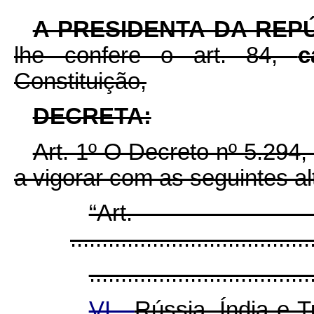
A PRESIDENTA DA REP
lhe confere o art. 84,
c
Constituição,
DECRETA:
Art. 1º O Decreto nº 5.294
a vigorar com as seguintes al
“Ar
......................................
...................................
VI -
Rússia, Índia e 