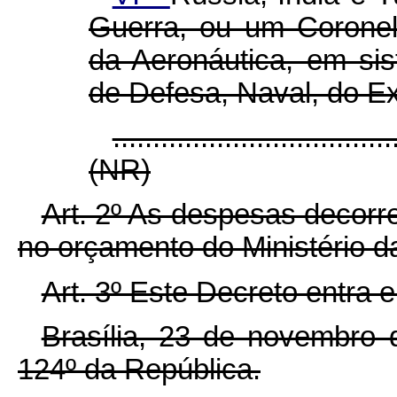
Guerra, ou um Coronel
da Aeronáutica, em si
de Defesa, Naval, do Ex
...................................
(NR)
Art. 2º As despesas decorr
no orçamento do Ministério d
Art. 3º Este Decreto entra 
Brasília, 23 de novembro 
124º da República.