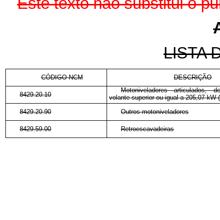
Este texto não substitui o 
LISTA
CÓDIGO NCM
DESCRIÇÃO
Motoniveladores articulados, 
8429.20.10
volante superior ou igual a 205,07 kW 
8429.20.90
Outros motoniveladores
8429.59.00
Retroescavadeiras