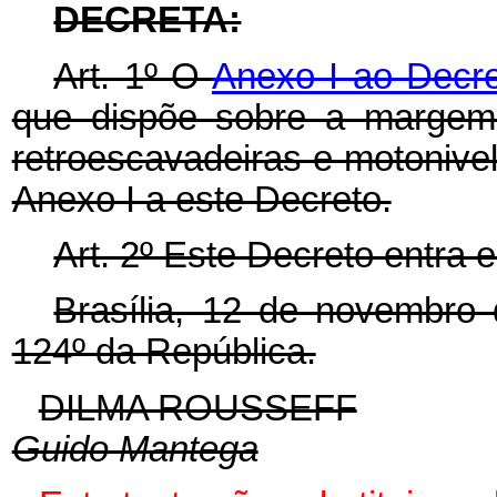
DECRETA:
Art. 1º O
Anexo I ao Decre
que dispõe sobre a margem 
retroescavadeiras e motonive
Anexo I a este Decreto.
Art. 2º Este Decreto entra 
Brasília, 12 de novembro
124º da República.
DILMA ROUSSEFF
Guido Mantega