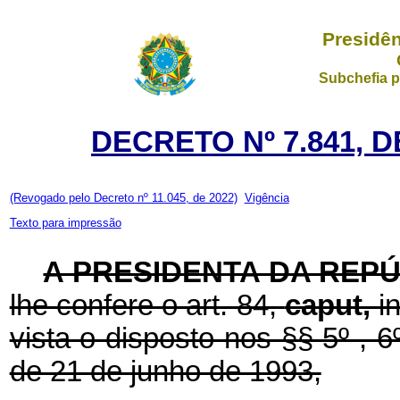
Presidên
Subchefia p
DECRETO Nº 7.841, 
(Revogado pelo Decreto nº 11.045, de 2022)
Vigência
Texto para impressão
A PRESIDENTA DA REP
lhe confere o art. 84,
caput,
i
vista o disposto nos §§ 5º , 6º
de 21 de junho de 1993,