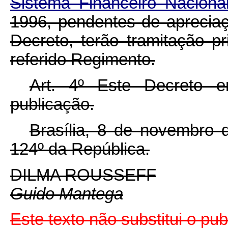
Sistema Financeiro Naciona
1996, pendentes de apreciaç
Decreto, terão tramitação pr
referido Regimento.
Art. 4º Este Decreto 
publicação.
Brasília, 8 de novembro 
124º da República.
DILMA ROUSSEFF
Guido Mantega
Este texto não substitui o p