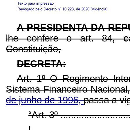
Texto para impressão
Revogado pelo Decreto nº 10.223, de 2020
(Vigência)
A PRESIDENTA DA RE
lhe confere o art. 84,
c
Constituição,
DECRETA:
Art. 1º O Regimento Int
Sistema Financeiro Naciona
de junho de 1996,
passa a vi
“Art. 3º ............................
I - ..................................