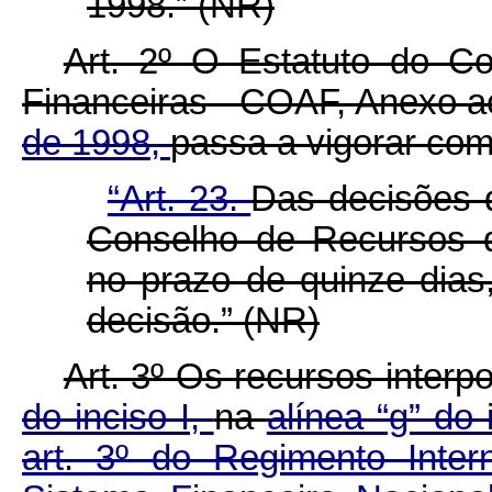
1998.” (NR)
Art. 2º O Estatuto do Co
Financeiras - COAF, Anexo 
de 1998,
passa a vigorar com
“Art. 23.
Das decisões 
Conselho de Recursos d
no prazo de quinze dias
decisão.” (NR)
Art. 3º Os recursos inter
do inciso I,
na
alínea “g” do 
art. 3º do Regimento Inte