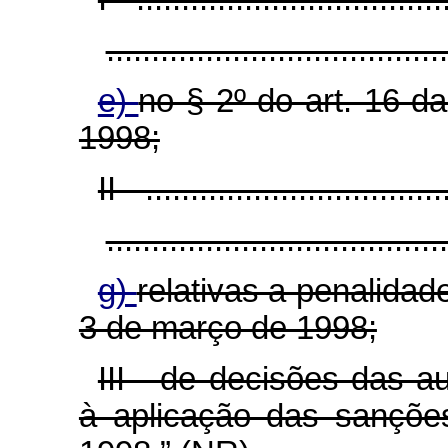
......................................
e)
no § 2º do art. 16 d
1998;
II - .................................
......................................
g)
relativas a penalidad
3 de março de 1998;
III - de decisões das a
à aplicação das sanções