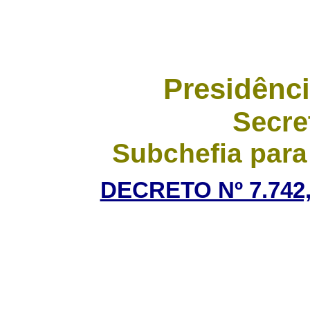
Presidênci
Secre
Subchefia para
DECRETO Nº 7.742,