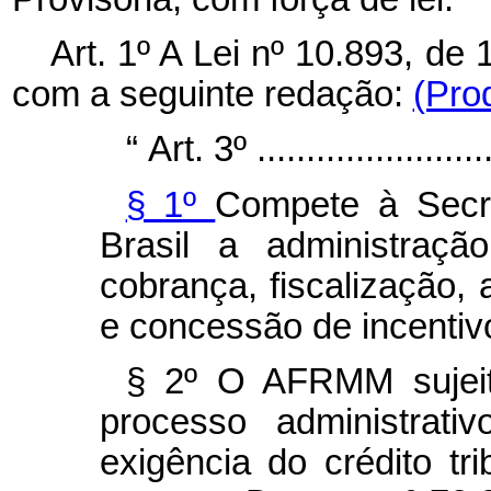
Art. 1º A
Lei nº 10.893, de 
com a seguinte redação:
(Pro
“
Art. 3º
.......................
§ 1º
Compete à Secre
Brasil a administraçã
cobrança, fiscalização, a
e concessão de incenti
§ 2º O AFRMM sujeit
processo administrati
exigência do crédito tr