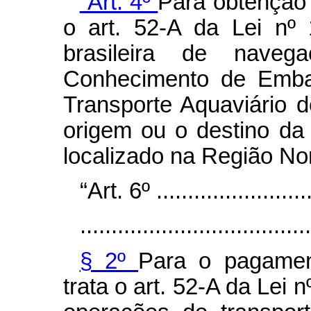
“Art. 4º
Para obtenção 
o art. 52-A da Lei nº
brasileira de naveg
Conhecimento de Emba
Transporte Aquaviário
origem ou o destino da 
localizado na Região No
“Art. 6º ..........................
.....................................
§ 2º
Para o pagamen
trata o art. 52-A da Lei 