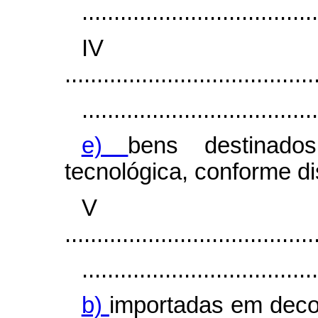
.....................................
I
.......................................
.....................................
e)
bens destinado
tecnológica, conforme di
V
.......................................
.....................................
b)
importadas em decor