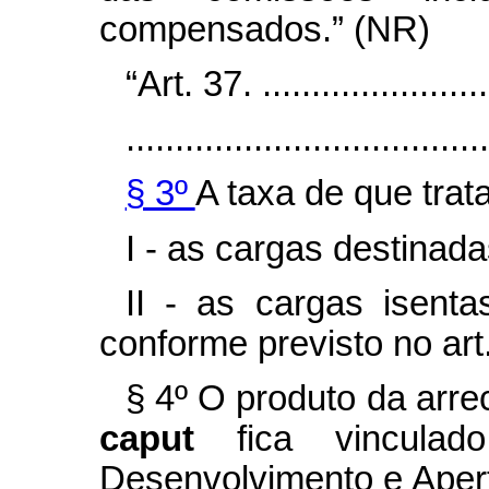
compensados.” (NR)
“Art. 37.
.......................
.....................................
§ 3º
A taxa de que trat
I - as cargas destinada
II - as cargas isen
conforme previsto no art
§ 4º O produto da arre
caput
fica vincula
Desenvolvimento e Aper