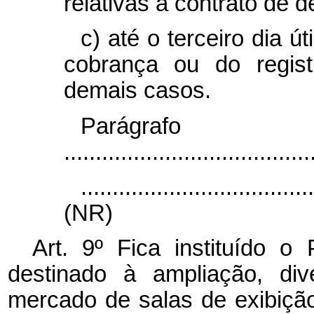
relativas a contrato de d
c) até o terceiro dia 
cobrança ou do regist
demais casos.
Parágr
.......................................
....................................
(NR)
Art. 9º Fica instituído 
destinado à ampliação, div
mercado de salas de exibição