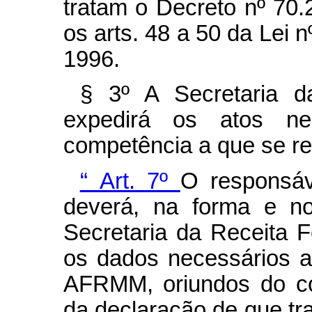
tratam o Decreto nº 70
os arts. 48 a 50 da Lei 
1996.
§ 3º A Secretaria d
expedirá os atos ne
competência a que se ref
“
Art. 7º
O responsáve
deverá, na forma e no
Secretaria da Receita Fe
os dados necessários a
AFRMM, oriundos do c
da declaração de que trat