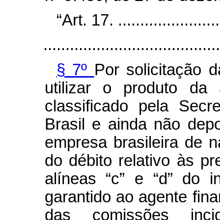
“Art. 17.
.......................
........................................
§ 7º
Por solicitação 
utilizar o produto d
classificado pela Secr
Brasil e ainda não dep
empresa brasileira de
do débito relativo às p
alíneas “c” e “d” do 
garantido ao agente fi
das comissões inci