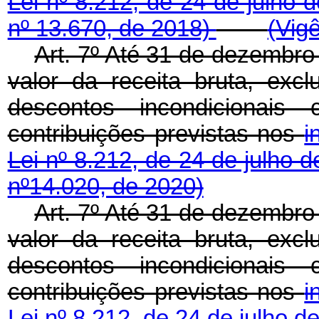
Lei nº 8.212, de 24 de julho 
nº 13.670, de 2018)
(Vig
Art. 7º Até 31 de dezembro
valor da receita bruta, ex
descontos incondicionais 
contribuições previstas nos
i
Lei nº 8.212, de 24 de julho 
nº14.020, de 2020)
Art. 7º Até 31 de dezembro
valor da receita bruta, ex
descontos incondicionais 
contribuições previstas nos
i
Lei nº 8.212, de 24 de julho d