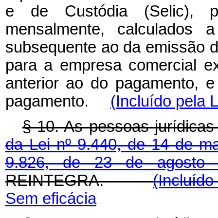
e de Custódia (Selic), pa
mensalmente, calculados a
subsequente ao da emissão da
para a empresa comercial ex
anterior ao do pagamento, 
pagamento.
(Incluído pela 
§ 10. As pessoas jurídica
da Lei nº 9.440, de 14 de 
9.826, de 23 de agost
REINTEGRA.
(Incluíd
Sem eficácia