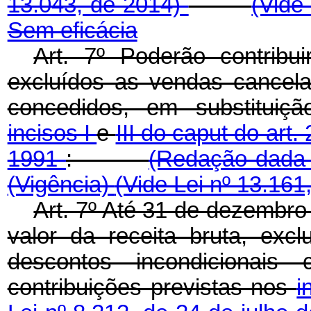
13.043, de 2014)
(Vide
Sem eficácia
Art. 7º Poderão contribui
excluídos as vendas cancela
concedidos, em substituiçã
incisos I
e
III do caput do art.
1991
:
(Redação dada 
(Vigência)
(Vide Lei nº 13.161
Art. 7º Até 31 de dezembro
valor da receita bruta, ex
descontos incondicionais 
contribuições previstas nos
i