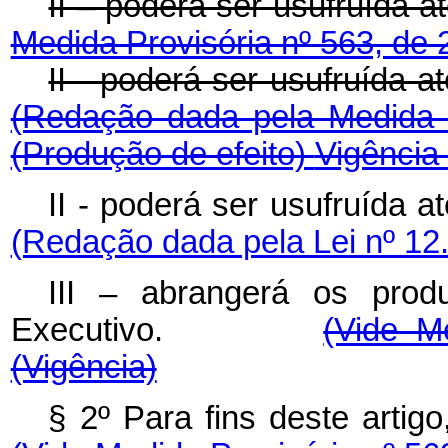
II – poderá ser usufruíd
Medida Provisória nº 563, de
II - poderá ser usufruí
(Redação dada pela Medida 
(Produção de efeito)
Vigência
II - poderá ser usufruí
(Redação dada pela Lei nº 12
III – abrangerá os pro
Executivo.
(Vide M
(Vigência)
§ 2º Para fins deste art