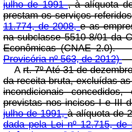
julho de 1991
, à alíquota 
prestam os serviços referido
11.774, de 2008,
e as empres
na subclasse 5510-8/01 da Cl
Econômicas (CNAE 2
Provisória nº 563, de 2012)
A
rt. 7º Até 31 de dezembro
da receita bruta, excluídas 
incondicionais concedidos,
previstas nos incisos I e III 
julho de 1991,
à alíquota d
dada pela Lei nº 12.715, de