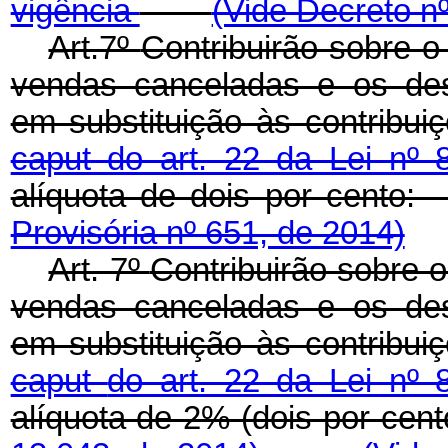
vigência
(Vide Decreto n
Art.7º
Contribuirão sobre o 
vendas canceladas e os des
em substituição às contribui
caput do art. 22 da Lei nº
alíquota de dois por c
Provisória nº 651, de 2014)
Art. 7º
Contribuirão sobre o
vendas canceladas e os des
em substituição às contribui
caput
do art. 22 da Lei nº
alíquota de 2% (dois por cent