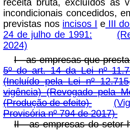
receita bruta, excluídos as
incondicionais concedidos, em
previstas nos
incisos I
e
III d
24 de julho de 1991:
(R
2024)
I - as empresas que prest
5º do art. 14 da Lei nº 11
(Incluído pela Lei nº 12.7
vigência)
(Revogado pela Me
(Produção de efeito)
(Vi
Provisória nº 794 de 2017)
II - as empresas do setor 