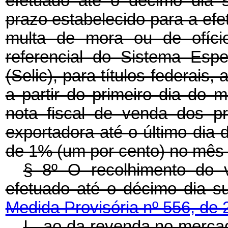
efetuado até o décimo dia 
prazo estabelecido para a efe
multa de mora ou de ofício
referencial do Sistema Esp
(Selic), para títulos federai
a partir do primeiro dia do
nota fiscal de venda dos p
exportadora até o último dia
de 1% (um por cento) no mês
§ 8º O recolhimento do v
efetuado até o décimo 
Medida Provisória nº 556, de
I - ao da revenda no me