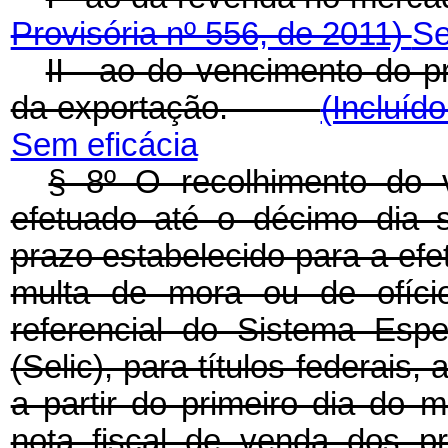
Provisória nº 556, de 2011)
Se
II - ao do vencimento do p
da exportação.
(Incluíd
Sem eficácia
§ 8º O recolhimento do v
efetuado até o décimo dia 
prazo estabelecido para a efe
multa de mora ou de ofício
referencial do Sistema Esp
(Selic), para títulos federai
a partir do primeiro dia do
nota fiscal de venda dos p