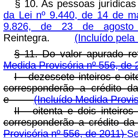
§ 10. As pessoas jurídica
da Lei nº 9.440, de 14 de 
9.826, de 23 de agost
Reintegra.
(Incluído pela
§ 11. Do valor apurado re
Medida Provisória nº 556, de
I - dezessete inteiros e oi
corresponderão a crédito d
e
(Incluído Medida Provi
II - oitenta e dois inteir
corresponderão a créd
Provisória nº 556, de 2011)
Se