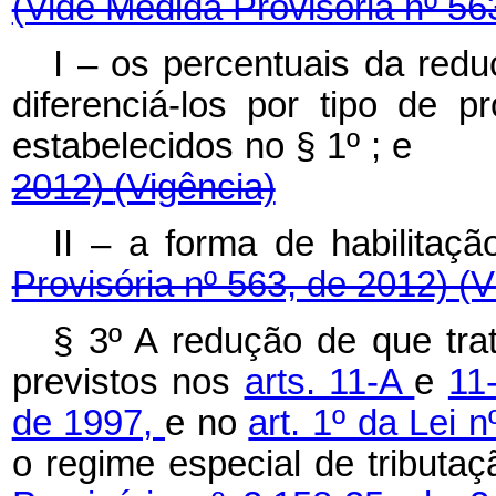
(Vide Medida Provisória nº 56
I – os percentuais da red
diferenciá-los por tipo de p
estabelecidos no § 1º ; 
2012)
(Vigência)
II – a forma de habilitaç
Provisória nº 563, de 2012) (V
§ 3º A redução de que tr
previstos nos
arts. 11-A
e
11
de 1997,
e no
art. 1º da Lei 
o regime especial de tributa