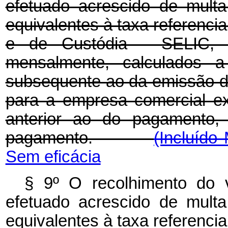
efetuado acrescido de mult
equivalentes à taxa referenci
e de Custódia - SELIC, pa
mensalmente, calculados a
subsequente ao da emissão da
para a empresa comercial ex
anterior ao do pagamento
pagamento.
(Incluído
Sem eficácia
§ 9º O recolhimento do v
efetuado acrescido de mult
equivalentes à taxa referenci