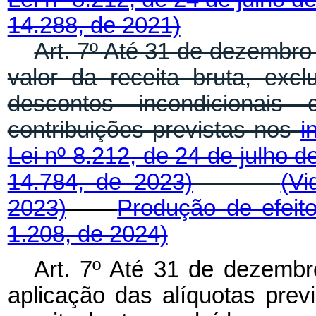
14.288, de 2021)
Art. 7º Até 31 de dezembro
valor da receita bruta, ex
descontos incondicionais 
contribuições previstas nos
i
Lei nº 8.212, de 24 de julho d
14.784, de 2023)
(Vi
2023)
Produção de efeit
1.208, de 2024)
Art. 7º Até 31 de dezembr
aplicação das alíquotas previ