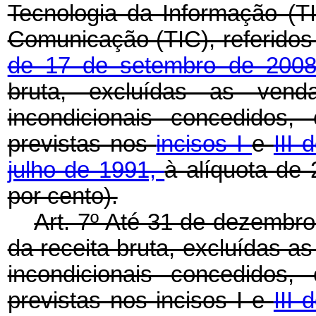
Tecnologia da Informação (T
Comunicação (TIC), referido
de 17 de setembro de 200
bruta, excluídas as ven
incondicionais concedidos,
previstas nos
incisos I
e
III 
julho de 1991,
à alíquota de 
por cento).
Art. 7º Até 31 de dezembro
da receita bruta, excluídas 
incondicionais concedidos,
previstas nos incisos I e
III 