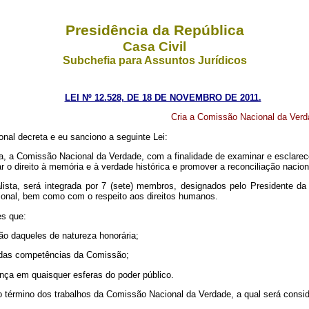
Presidência da República
Casa Civil
Subchefia para Assuntos Jurídicos
LEI Nº 12.528, DE 18 DE NOVEMBRO DE 2011.
Cria a Comissão Nacional da Verda
nal decreta e eu sanciono a seguinte Lei:
ca, a Comissão Nacional da Verdade, com a finalidade de examinar e esclarec
ar o direito à memória e à verdade histórica e promover a reconciliação nacion
sta, será integrada por 7 (sete) membros, designados pelo Presidente da R
cional, bem como com o respeito aos direitos humanos.
es que:
ão daqueles de natureza honorária;
o das competências da Comissão;
ança em quaisquer esferas do poder público.
érmino dos trabalhos da Comissão Nacional da Verdade, a qual será consider