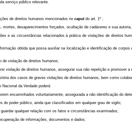
a serviço público relevante.
olações de direitos humanos mencionados no
caput
do art. 1º ;
s, mortes, desaparecimentos forçados, ocultação de cadáveres e sua autoria, 
tituições e as circunstâncias relacionados à prática de violações de direitos
formação obtida que possa auxiliar na localização e identificação de corpos
o de violação de direitos humanos;
nir violação de direitos humanos, assegurar sua não repetição e promover a e
stória dos casos de graves violações de direitos humanos, bem como colabora
ão Nacional da Verdade poderá:
orem encaminhados voluntariamente, assegurada a não identificação do deten
s do poder público, ainda que classificados em qualquer grau de sigilo;
 guardar qualquer relação com os fatos e circunstâncias examinados;
ou recuperação de informações, documentos e dados;