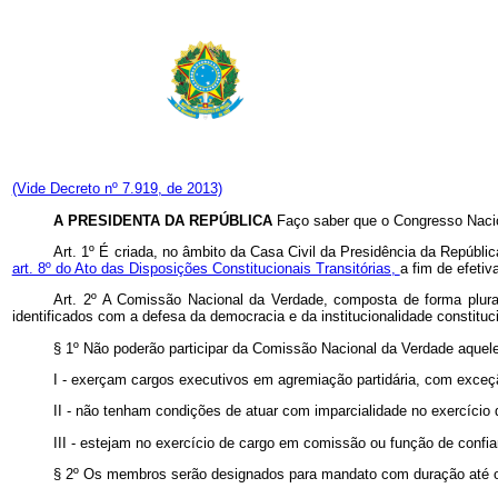
(Vide Decreto nº 7.919, de 2013)
A PRESIDENTA DA REPÚBLICA
Faço saber que o Congresso Nacio
Art. 1º É criada, no âmbito da Casa Civil da Presidência da Repúbli
art. 8º do Ato das Disposições Constitucionais Transitórias,
a fim de efetiv
Art. 2º A Comissão Nacional da Verdade, composta de forma plurali
identificados com a defesa da democracia e da institucionalidade constitu
§ 1º Não poderão participar da Comissão Nacional da Verdade aquel
I - exerçam cargos executivos em agremiação partidária, com exceç
II - não tenham condições de atuar com imparcialidade no exercíci
III - estejam no exercício de cargo em comissão ou função de confi
§ 2º Os membros serão designados para mandato com duração até o t