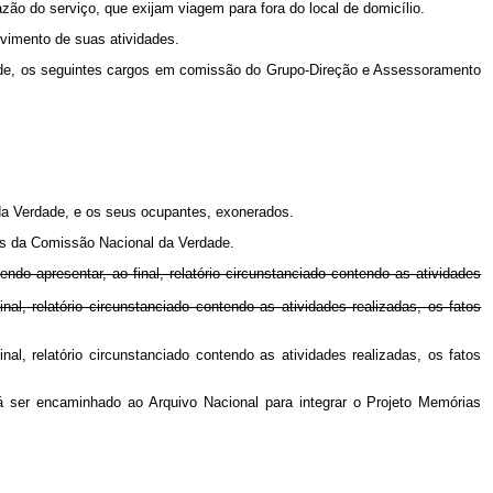
o do serviço, que exijam viagem para fora do local de domicílio.
lvimento de suas atividades.
erdade, os seguintes cargos em comissão do Grupo-Direção e Assessoramento
 da Verdade, e os seus ocupantes, exonerados.
ades da Comissão Nacional da Verdade.
do apresentar, ao final, relatório circunstanciado contendo as atividades
l, relatório circunstanciado contendo as atividades realizadas, os fatos
l, relatório circunstanciado contendo as atividades realizadas, os fatos
á ser encaminhado ao Arquivo Nacional para integrar o Projeto Memórias