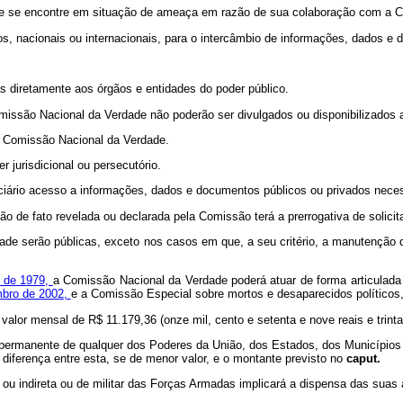
 que se encontre em situação de ameaça em razão de sua colaboração com a 
os, nacionais ou internacionais, para o intercâmbio de informações, dados e
das diretamente aos órgãos e entidades do poder público.
issão Nacional da Verdade não poderão ser divulgados ou disponibilizados a
 a Comissão Nacional da Verdade.
 jurisdicional ou persecutório.
ciário acesso a informações, dados e documentos públicos ou privados nece
o de fato revelada ou declarada pela Comissão terá a prerrogativa de solicit
de serão públicas, exceto nos casos em que, a seu critério, a manutenção de
o de 1979,
a Comissão Nacional da Verdade poderá atuar de forma articulada
mbro de 2002,
e a Comissão Especial sobre mortos e desaparecidos políticos,
lor mensal de R$ 11.179,36 (onze mil, cento e setenta e nove reais e trinta
do permanente de qualquer dos Poderes da União, dos Estados, dos Municípi
iferença entre esta, se de menor valor, e o montante previsto no
caput.
a ou indireta ou de militar das Forças Armadas implicará a dispensa das suas 