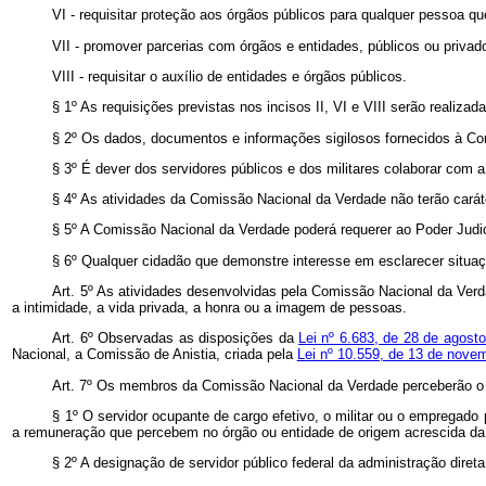
VI - requisitar proteção aos órgãos públicos para qualquer pessoa
VII - promover parcerias com órgãos e entidades, públicos ou privad
VIII - requisitar o auxílio de entidades e órgãos públicos.
§ 1º As requisições previstas nos incisos II, VI e VIII serão realiza
§ 2º Os dados, documentos e informações sigilosos fornecidos à Com
§ 3º É dever dos servidores públicos e dos militares colaborar com
§ 4º As atividades da Comissão Nacional da Verdade não terão caráter
§ 5º A Comissão Nacional da Verdade poderá requerer ao Poder Judi
§ 6º Qualquer cidadão que demonstre interesse em esclarecer situaçã
Art. 5º As atividades desenvolvidas pela Comissão Nacional da Verda
a intimidade, a vida privada, a honra ou a imagem de pessoas.
Art. 6º Observadas as disposições da
Lei nº 6.683, de 28 de agost
Nacional, a Comissão de Anistia, criada pela
Lei nº 10.559, de 13 de nove
Art. 7º Os membros da Comissão Nacional da Verdade perceberão o va
§ 1º O servidor ocupante de cargo efetivo, o militar ou o emprega
a remuneração que percebem no órgão ou entidade de origem acrescida da d
§ 2º A designação de servidor público federal da administração diret