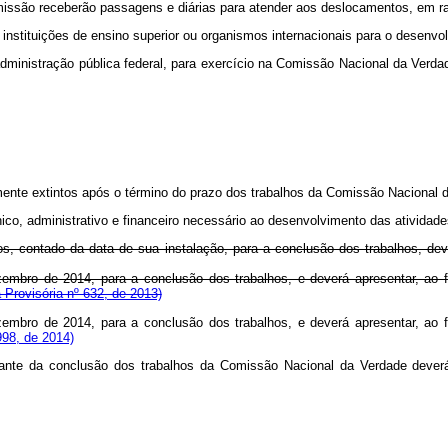
ssão receberão passagens e diárias para atender aos deslocamentos, em razã
instituições de ensino superior ou organismos internacionais para o desenvo
da administração pública federal, para exercício na Comissão Nacional da V
amente extintos após o término do prazo dos trabalhos da Comissão Nacional
cnico, administrativo e financeiro necessário ao desenvolvimento das ativid
s, contado da data de sua instalação, para a conclusão dos trabalhos, deven
mbro de 2014, para a conclusão dos trabalhos, e deverá apresentar, ao fina
Provisória nº 632, de 2013)
mbro de 2014, para a conclusão dos trabalhos, e deverá apresentar, ao fina
998, de 2014)
tante da conclusão dos trabalhos da Comissão Nacional da Verdade dever