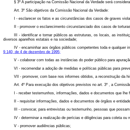
§ 3º A participação na Comissão Nacional da Verdade será considerad
Art. 3º São objetivos da Comissão Nacional da Verdade:
I - esclarecer os fatos e as circunstâncias dos casos de graves vi
II - promover o esclarecimento circunstanciado dos casos de tortura
III - identificar e tornar públicos as estruturas, os locais, as ins
diversos aparelhos estatais e na sociedade;
IV - encaminhar aos órgãos públicos competentes toda e qualquer in
9.140, de 4 de dezembro de 1995;
V - colaborar com todas as instâncias do poder público para apuraçã
VI - recomendar a adoção de medidas e políticas públicas para preve
VII - promover, com base nos informes obtidos, a reconstrução da hi
Art. 4º Para execução dos objetivos previstos no art. 3º , a Comiss
I - receber testemunhos, informações, dados e documentos que lhe f
II - requisitar informações, dados e documentos de órgãos e entidade
III - convocar, para entrevistas ou testemunho, pessoas que possam
IV - determinar a realização de perícias e diligências para coleta 
V - promover audiências públicas;