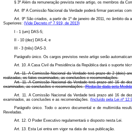
§ 3º Além da remuneração prevista neste artigo, os membros da Comi
Art. 8º A Comissão Nacional da Verdade poderá firmar parcerias com 
Art. 9º São criados, a partir de 1º de janeiro de 2011, no âmbito 
Superiores:
(Vide Decreto nº 7.919, de 2013)
I - 1 (um) DAS-5;
II - 10 (dez) DAS-4; e
III - 3 (três) DAS-3.
Parágrafo único. Os cargos previstos neste artigo serão automatic
Art. 10. A Casa Civil da Presidência da República dará o suporte té
Art. 11. A Comissão Nacional da Verdade terá prazo de 2 (dois) ano
realizadas, os fatos examinados, as conclusões e recomendações.
Art. 11. A Comissão Nacional da Verdade terá prazo até 16 de deze
examinados, as conclusões e recomendações.
(Redação dada pela Medida 
Art. 11. A Comissão Nacional da Verdade terá prazo até 16 de deze
examinados, as conclusões e as recomendações.
(Incluído pela Lei nº 12.
Parágrafo único. Todo o acervo documental e de multimídia resul
Reveladas.
Art. 12. O Poder Executivo regulamentará o disposto nesta Lei.
Art. 13. Esta Lei entra em vigor na data de sua publicação.