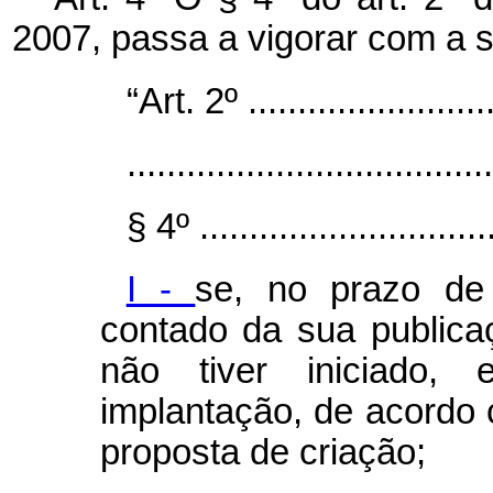
2007, passa a vigorar com a 
“Art. 2º ..........................
.....................................
§ 4º ...............................
I -
se, no prazo de
contado da sua publica
não tiver iniciado, 
implantação, de acordo
proposta de criação;