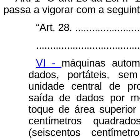
passa a vigorar com a seguin
“Art. 28. .........................
.....................................
VI -
máquinas autom
dados, portáteis, se
unidade central de p
saída de dados por me
toque de área superior
centímetros quadrad
(seiscentos centíme