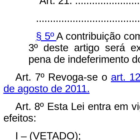
“Art. 21. .........................
.....................................
§ 5º
A contribuição co
3º deste artigo será e
pena de indeferimento do
Art. 7º Revoga-se o
art. 1
de agosto de 2011.
Art. 8º Esta Lei entra em 
efeitos:
I – (VETADO);