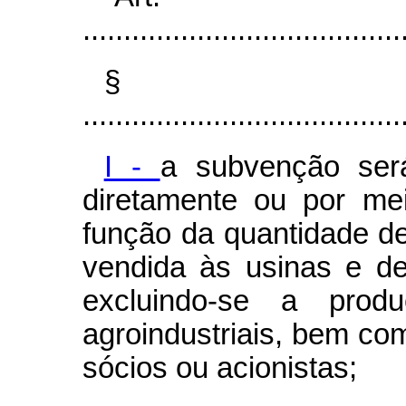
.......................................
§
.......................................
I -
a subvenção ser
diretamente ou por me
função da quantidade d
vendida às usinas e de
excluindo-se a prod
agroindustriais, bem co
sócios ou acionistas;