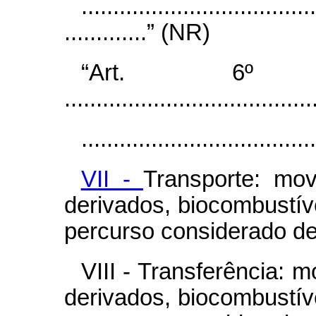
.....................................
.............” (NR)
“Art. 6º ............
.......................................
.....................................
VII -
Transporte: mo
derivados, biocombustív
percurso considerado de 
VIII - Transferência: 
derivados, biocombustív