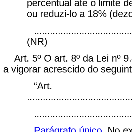
percentual até o limite d
ou reduzi-lo a 18% (dezo
....................................
(NR)
Art. 5º O art. 8º da Lei nº
a vigorar acrescido do seguint
“Ar
.......................................
.....................................
Parágrafo único.
No ex