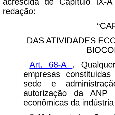
acrescida de Capítulo IX-A
redação:
“CA
DAS ATIVIDADES EC
BIOCO
Art. 68-A
.
Qualque
empresas constituídas
sede e administraç
autorização da ANP p
econômicas da indústria