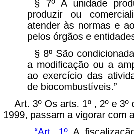
§
7º A unidade prod
produzir ou comercial
atender às normas e ao
pelos órgãos e entidade
§ 8º São condicionad
a modificação ou a ampl
ao exercício das ativi
de biocombustíveis.”
Art. 3º Os arts. 1º , 2º e 3
1999, passam a vigorar com a
“Art. 1º
A fiscalizaçã