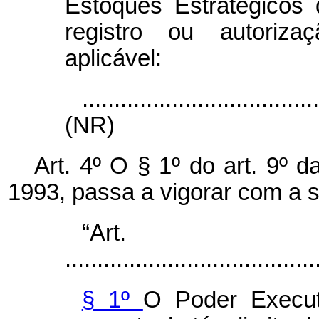
Estoques Estratégicos
registro ou autoriza
aplicável:
....................................
(NR)
Art. 4º O § 1º do art. 9º 
1993, passa a vigorar com a 
“Ar
.......................................
§ 1º
O Poder Executi