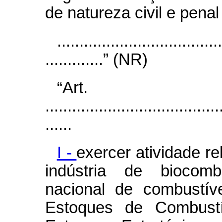
de natureza civil e penal
.....................................
.............” (NR)
“Ar
.......................................
......
I -
exercer atividade rel
indústria de biocomb
nacional de combustív
Estoques de Combust