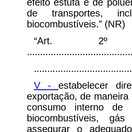
efeito estufa e de polu
de transportes, i
biocombustíveis.”
(NR)
“Art. 2º ............
.......................................
.....................................
V -
estabelecer dir
exportação, de maneira
consumo interno de p
biocombustíveis, gá
assegurar o adequado