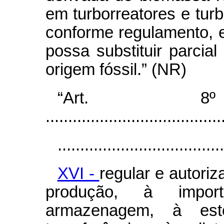
em turborreatores e tur
conforme regulamento, e
possa substituir parcia
origem fóssil.”
(NR)
“Art. 8º ......
.......................................
.....................................
XVI -
regular e autoriz
produção, à impor
armazenagem, à est