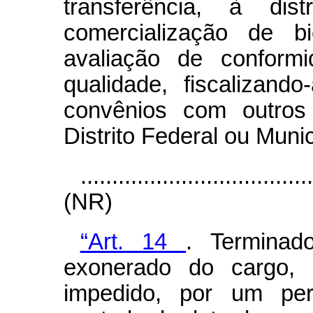
transferência, à di
comercialização de b
avaliação de conformi
qualidade, fiscalizand
convênios com outros
Distrito Federal ou Munic
....................................
(NR)
“Art. 14
.
Termina
exonerado do cargo, 
impedido, por um pe