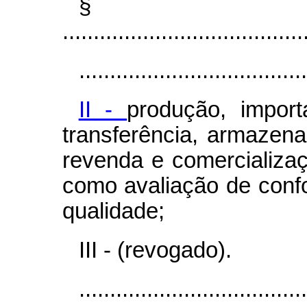
§
.......................................
.....................................
II -
produção, import
transferência, armazena
revenda e comercializa
como avaliação de confo
qualidade;
III - (revogado).
.....................................