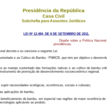
Presidência da República
Casa Civil
Subchefia para Assuntos Jurídicos
LEI Nº 12.484, DE 8 DE SETEMBRO DE 2011.
Dispõe sobre a Política Naciona
providências.
nal decreta e eu sanciono a seguinte Lei:
jo Sustentado e ao Cultivo do Bambu - PNMCB, que tem por objetivo o desenvo
am-se ao manejo sustentado das formações nativas e ao cultivo de bambu vo
 instrumento de promoção de desenvolvimento socioeconômico regional.
 suprir necessidades ecológicas, econômicas, sociais e culturais;
 das aplicações do bambu;
e beneficiamento de bambu, em especial nas regiões de maior ocorrência de 
ecnologias aplicáveis ao produto.