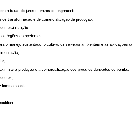
efere a taxas de juros e prazos de pagamento;
ases de transformação e de comercialização da produção;
à comercialização.
e aos órgãos competentes:
para o manejo sustentado, o cultivo, os serviços ambientais e as aplicações
alimentação;
iar;
maximizar a produção e a comercialização dos produtos derivados do bambu;
rodutos;
 internacionais.
epública.