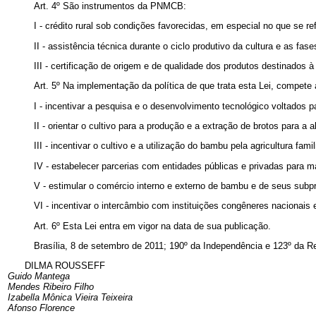
Art. 4º São instrumentos da PNMCB:
I - crédito rural sob condições favorecidas, em especial no que se r
II - assistência técnica durante o ciclo produtivo da cultura e as f
III - certificação de origem e de qualidade dos produtos destinados 
Art. 5º Na implementação da política de que trata esta Lei, compet
I - incentivar a pesquisa e o desenvolvimento tecnológico voltados 
II - orientar o cultivo para a produção e a extração de brotos para a 
III - incentivar o cultivo e a utilização do bambu pela agricultura famil
IV - estabelecer parcerias com entidades públicas e privadas para 
V - estimular o comércio interno e externo de bambu e de seus subp
VI - incentivar o intercâmbio com instituições congêneres nacionais e
Art. 6º Esta Lei entra em vigor na data de sua publicação.
Brasília, 8 de setembro de 2011; 190º da Independência e 123º da R
DILMA ROUSSEFF
Guido Mantega
Mendes Ribeiro Filho
Izabella Mônica Vieira Teixeira
Afonso Florence