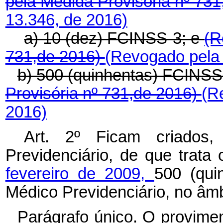
pela Medida Provisória nº 73
13.346, de 2016)
a) 10 (dez) FCINSS-3; e
(R
731,de 2016)
(Revogado pela 
b) 500 (quinhentas) FCINSS
Provisória nº 731,de 2016)
(R
2016)
Art. 2º Ficam criados,
Previdenciário, de que trata
fevereiro de 2009,
500 (qui
Médico Previdenciário, no âm
Parágrafo único. O provimen