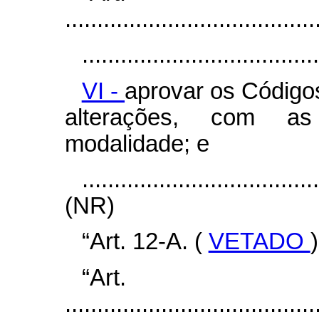
.......................................
.....................................
VI -
aprovar os Código
alterações, com as
modalidade; e
....................................
(NR)
“Art. 12-A. (
VETADO
)
“Ar
.......................................