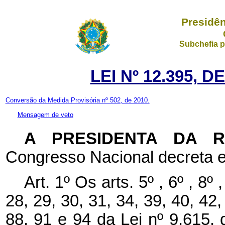
Presidên
Subchefia p
LEI Nº 12.395, 
Conversão da Medida Provisória nº 502, de 2010.
Mensagem de veto
A PRESIDENTA DA 
Congresso Nacional decreta e
Art. 1º Os arts. 5º
, 6º
, 8º
28, 29, 30, 31, 34, 39, 40, 42,
88, 91 e 94 da Lei nº
9.615,