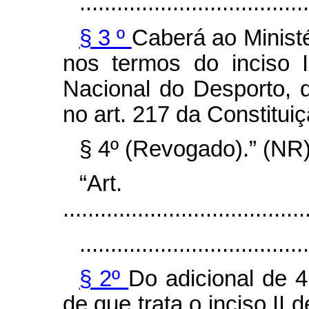
.....................................
§ 3
º
Caberá ao Minist
nos termos do inciso I
Nacional do Desporto, 
no art. 217 da Constitui
§ 4º
(Revogado).” (NR
“Ar
.......................................
.....................................
§ 2º
Do adicional de 4
de que trata o inciso II 