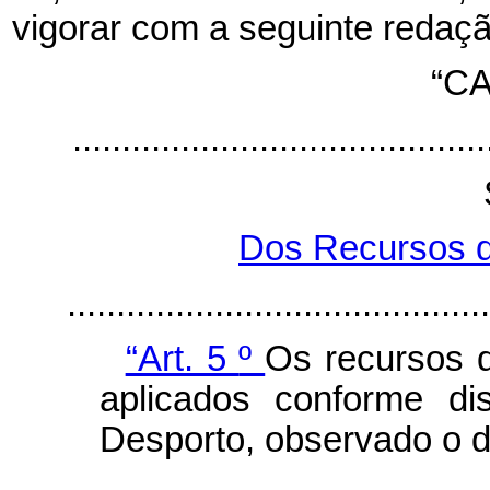
vigorar com a seguinte redaçã
“CA
..........................................
Dos Recursos d
...........................................
“Art. 5
º
Os recursos d
aplicados conforme di
Desporto, observado o d