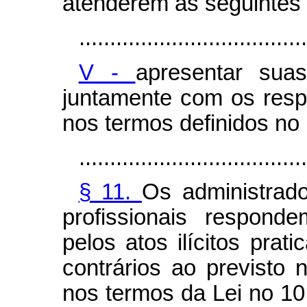
atenderem às seguintes
.....................................
V -
apresentar suas
juntamente com os respec
nos termos definidos no i
.....................................
§ 11.
Os administrado
profissionais responde
pelos atos ilícitos prat
contrários ao previsto n
nos termos da Lei no 10