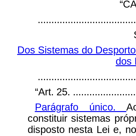
“CA
....................................
Dos Sistemas do Desporto 
dos 
....................................
“Art. 25. .........................
Parágrafo único.
A
constituir sistemas pró
disposto nesta Lei e, n