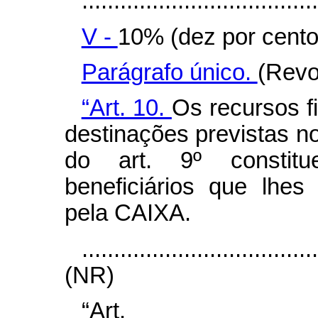
.....................................
V -
10% (dez por cento
Parágrafo único.
(Revo
“Art. 10.
Os recursos f
destinações previstas no 
do art. 9º
consti
beneficiários que lhes
pela CAIXA.
....................................
(NR)
“Ar