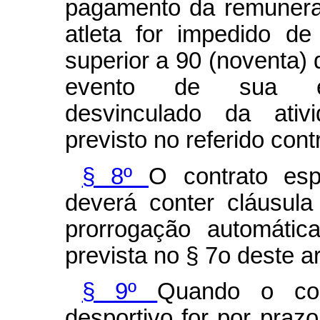
pagamento da remunera
atleta for impedido de 
superior a 90 (noventa) 
evento de sua excl
desvinculado da ativi
previsto no referido cont
§ 8º
O contrato esp
deverá conter cláusul
prorrogação automátic
prevista no § 7o deste ar
§ 9º
Quando o con
desportivo for por prazo