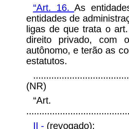
“Art. 16.
As entidade
entidades de administr
ligas de que trata o art
direito privado, com 
autônomo, e terão as c
estatutos.
....................................
(NR)
“Ar
.......................................
II -
(revogado);