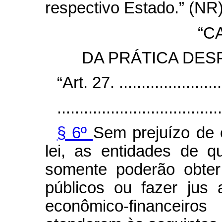
respectivo Estado.” (NR
“C
DA PRÁTICA DES
“Art. 27. .........................
.....................................
§ 6º
Sem prejuízo de o
lei, as entidades de q
somente poderão obter
públicos ou fazer jus
econômico-financei